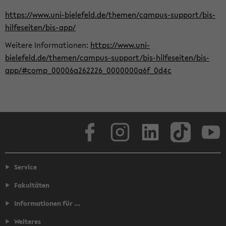
https://www.uni-bielefeld.de/themen/campus-support/bis-
hilfeseiten/bis-app/
Weitere Informationen:
https://www.uni-
bielefeld.de/themen/campus-support/bis-hilfeseiten/bis-
app/#comp_00006a262226_0000000a6f_0d4c
Facebook
Instagram
LinkedIn
TikTok
Youtube
Service
Fakultäten
Informationen für ...
Weiteres