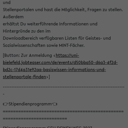
und
Stellenportalen und hast die Möglichkeit, Fragen zu stellen.
Außerdem
erhältst Du weiterführende Informationen und
Hintergründe zu den im
Downloadbereich verfügbaren Listen für Geistes- und
Sozialwissenschaften sowie MINT-Fächer.
[Button: Zur Anmeldung <
https://uni-
bielefeld.jobteaser.com/de/events/d50bba50-d6a3-4f2d-
bd2c-17d4a31e92aa-basiswissen-informations-und-
stellenportale-finden
>]
-----------------------------------------------------------------------
-
👉Stipendienprogramm👈
===============================================
=========================