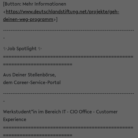
[Button: Mehr Informationen
<
https://www.deutschlandstiftung.net/projekte/geh-
deinen-weg-programm
>]
-----------------------------------------------------------------------
-
✨Job Spotlight ✨
===============================================
=========================
Aus Deiner Stellenbörse,
dem Career-Service-Portal
-----------------------------------------------------------------------
-
Werkstudent*in im Bereich IT - CIO Office - Customer
Experience
===============================================
=========================