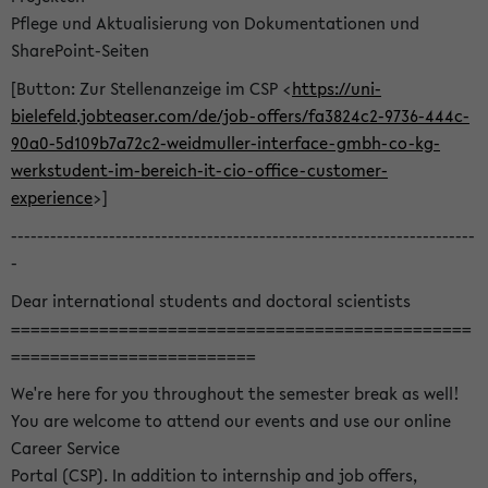
Pflege und Aktualisierung von Dokumentationen und
SharePoint-Seiten
[Button: Zur Stellenanzeige im CSP <
https://uni-
bielefeld.jobteaser.com/de/job-offers/fa3824c2-9736-444c-
90a0-5d109b7a72c2-weidmuller-interface-gmbh-co-kg-
werkstudent-im-bereich-it-cio-office-customer-
experience
>]
-----------------------------------------------------------------------
-
Dear international students and doctoral scientists
===============================================
=========================
We're here for you throughout the semester break as well!
You are welcome to attend our events and use our online
Career Service
Portal (CSP). In addition to internship and job offers,