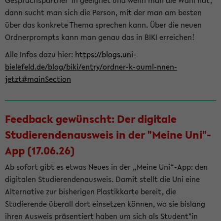
Gesprächspartner*in geeignet und wenn man die Wahl hat,
dann sucht man sich die Person, mit der man am besten
über das konkrete Thema sprechen kann. Über die neuen
Ordnerprompts kann man genau das in BIKI erreichen!
Alle Infos dazu hier:
https://blogs.uni-
bielefeld.de/blog/biki/entry/ordner-k-ouml-nnen-
jetzt#mainSection
Feedback gewünscht: Der digitale
Studierendenausweis in der "Meine Uni"-
App (17.06.26)
Ab sofort gibt es etwas Neues in der „Meine Uni“-App: den
digitalen Studierendenausweis. Damit stellt die Uni eine
Alternative zur bisherigen Plastikkarte bereit, die
Studierende überall dort einsetzen können, wo sie bislang
ihren Ausweis präsentiert haben um sich als Student*in