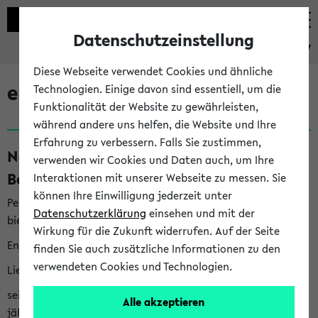
Datenschutzeinstellung
eKVV
Diese Webseite verwendet Cookies und ähnliche
eKVV News
Technologien. Einige davon sind essentiell, um die
Funktionalität der Website zu gewährleisten,
während andere uns helfen, die Website und Ihre
Erfahrung zu verbessern. Falls Sie zustimmen,
Nachhaltigkeitspreis 2026:
verwenden wir Cookies und Daten auch, um Ihre
Bewerbungsphase gestartet (06.08.26)
Interaktionen mit unserer Webseite zu messen. Sie
können Ihre Einwilligung jederzeit unter
Per E-Mail eingestellt von nachhaltigkeitsbuero@uni-
Datenschutzerklärung
einsehen und mit der
bielefeld.de an den Verteiler 'Alle Studierenden':
Wirkung für die Zukunft widerrufen. Auf der Seite
English version below
finden Sie auch zusätzliche Informationen zu den
verwendeten Cookies und Technologien.
Liebe Studierende,
seit 2023 verleiht das Rektorat der Universität Bielefeld
Alle akzeptieren
jährlich den Nachhaltigkeitspreis für Abschlussarbeiten. Sie