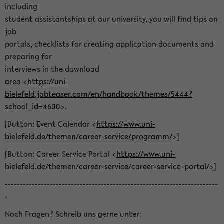
including
student assistantships at our university, you will find tips on
job
portals, checklists for creating application documents and
preparing for
interviews in the download
area <
https://uni-
bielefeld.jobteaser.com/en/handbook/themes/5444?
school_id=4600
>.
[Button: Event Calendar <
https://www.uni-
bielefeld.de/themen/career-service/programm/
>]
[Button: Career Service Portal <
https://www.uni-
bielefeld.de/themen/career-service/career-service-portal/
>]
-----------------------------------------------------------------------
-
Noch Fragen? Schreib uns gerne unter: