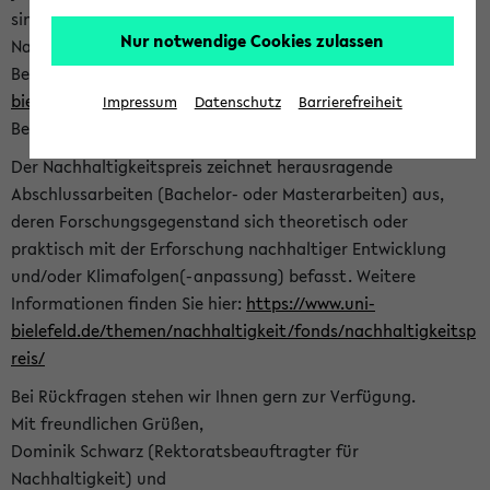
sind herzlich eingeladen sich mit Ihrer Abschlussarbeit beim
Nur notwendige Cookies zulassen
Nachhaltigkeitsbüro zu bewerben. Bitte nutzen Sie für Ihre
Bewerbung dieses Formular<
https://formulare.uni-
bielefeld.de/frontend-server/form/provide/913/
>. Die
Impressum
Datenschutz
Barrierefreiheit
Bewerbungsfrist endet am 30.09.2026.
Der Nachhaltigkeitspreis zeichnet herausragende
Abschlussarbeiten (Bachelor- oder Masterarbeiten) aus,
deren Forschungsgegenstand sich theoretisch oder
praktisch mit der Erforschung nachhaltiger Entwicklung
und/oder Klimafolgen(-anpassung) befasst. Weitere
Informationen finden Sie hier:
https://www.uni-
bielefeld.de/themen/nachhaltigkeit/fonds/nachhaltigkeitsp
reis/
Bei Rückfragen stehen wir Ihnen gern zur Verfügung.
Mit freundlichen Grüßen,
Dominik Schwarz (Rektoratsbeauftragter für
Nachhaltigkeit) und