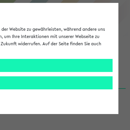
eKVV
ät der Website zu gewährleisten, während andere uns
h, um Ihre Interaktionen mit unserer Webseite zu
Zukunft widerrufen. Auf der Seite finden Sie auch
Meine Uni
EN
ANMELDEN
06.08.26)
renden':