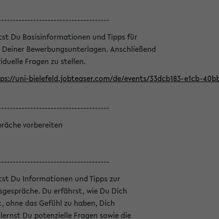
--------------------------------------
ltst Du Basisinformationen und Tipps für
 Deiner Bewerbungsunterlagen. Anschließend
iduelle Fragen zu stellen.
ps://uni-bielefeld.jobteaser.com/de/events/33dcb183-e1cb-40
--------------------------------------
präche vorbereiten
--------------------------------------
ltst Du Informationen und Tipps zur
sgespräche. Du erfährst, wie Du Dich
, ohne das Gefühl zu haben, Dich
ernst Du potenzielle Fragen sowie die