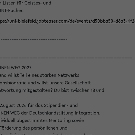
Listen für Geistes- und
INT-Fächer.
ps://uni-bielefeld.jobteaser.com/de/events/d50bba50-d6a3-4f
--------------------------------------
=================================================
INEN WEG 2027
nd willst Teil eines starken Netzwerks
onsbiografie und willst unsere Gesellschaft
wortung mitgestalten? Du bist zwischen 18 und
 August 2026 für das Stipendien- und
EN WEG der Deutschlandstiftung Integration.
dividuell abgestimmtes Mentoring sowie
 Förderung des persönlichen und