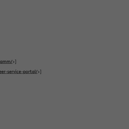
gramm/
>]
eer-service-portal/
>]