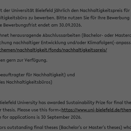
t der Universität Bielefeld jährlich den Nachhaltigkeitspreis für
tigkeitsbüro zu bewerben. Bitte nutzen Sie für Ihre Bewerbung
ie Bewerbungsfrist endet am 30.09.2026.
chnet herausragende Abschlussarbeiten (Bachelor- oder Master
schung nachhaltiger Entwicklung und/oder Klimafolgen(-anpassu
/themen/nachhaltigkeit/fonds/nachhaltigkeitspreis/
nen gern zur Verfügung.
eauftragter für Nachhaltigkeit) und
des Nachhaltigkeitsbüros)
ielefeld University has awarded Sustainability Prize for final the
r thesis. Please use this form<
https://www.uni-bielefeld.de/the
e for applications is 30 September 2026.
rs outstanding final theses (Bachelor's or Master's theses) whos