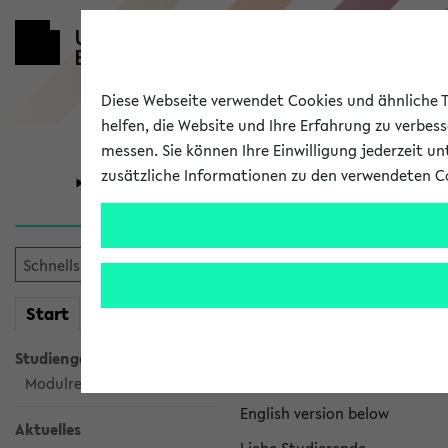
Diese Webseite verwendet Cookies und ähnliche Te
helfen, die Website und Ihre Erfahrung zu verbes
messen. Sie können Ihre Einwilligung jederzeit u
zusätzliche Informationen zu den verwendeten C
Universität
Forschung
eKVV News
mein
Start
eKVV
Nachhaltigkeitspr
Studiengangsauswahl
Per E-Mail eingestellt von na
Modulrecherche
English version below
Aktuelles