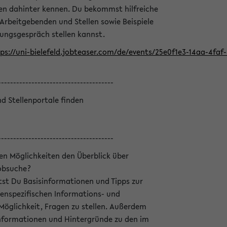
en dahinter kennen. Du bekommst hilfreiche
 Arbeitgebenden und Stellen sowie Beispiele
lungsgespräch stellen kannst.
ps://uni-bielefeld.jobteaser.com/de/events/25e0f1e3-14aa-4fa
--------------------------------------
nd Stellenportale finden
--------------------------------------
hen Möglichkeiten den Überblick über
Jobsuche?
ltst Du Basisinformationen und Tipps zur
enspezifischen Informations- und
 Möglichkeit, Fragen zu stellen. Außerdem
Informationen und Hintergründe zu den im