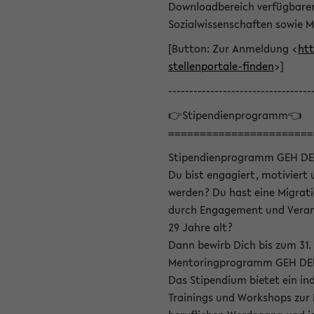
Downloadbereich verfügbaren 
Sozialwissenschaften sowie M
[Button: Zur Anmeldung <
htt
stellenportale-finden
>]
----------------------------------
👉Stipendienprogramm👈
=======================
Stipendienprogramm GEH DE
Du bist engagiert, motiviert u
werden? Du hast eine Migrati
durch Engagement und Verant
29 Jahre alt?
Dann bewirb Dich bis zum 31.
Mentoringprogramm GEH DEIN
Das Stipendium bietet ein in
Trainings und Workshops zur