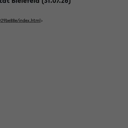
t Bielefeld (31.07.26)
029be88e/index.html
>