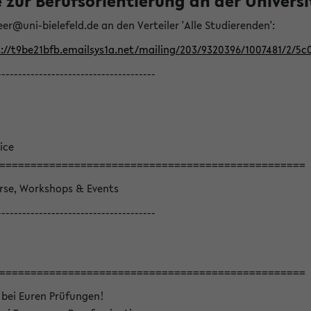
ur Berufsorientierung an der Universitä
eer@uni-bielefeld.de an den Verteiler 'Alle Studierenden':
://t9be21bfb.emailsys1a.net/mailing/203/9320396/1007481/2/5c
--------------------------------------
ice
=================================================
örse, Workshops & Events
--------------------------------------
=================================================
 bei Euren Prüfungen!