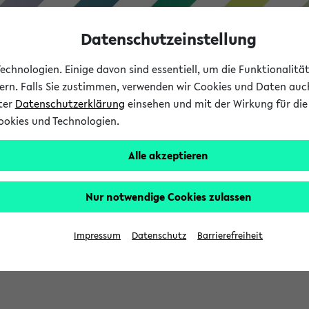
Datenschutzeinstellung
chnologien. Einige davon sind essentiell, um die Funktionalit
sern. Falls Sie zustimmen, verwenden wir Cookies und Daten auc
nter
Datenschutzerklärung
einsehen und mit der Wirkung für die 
ookies und Technologien.
Studium
Lehre
International
Alle akzeptieren
Nur notwendige Cookies zulassen
eis 2026: Bewerbungsphase gestartet (
Impressum
Datenschutz
Barrierefreiheit
chhaltigkeitsbuero@uni-bielefeld.de an den Verteiler 'Alle Studie