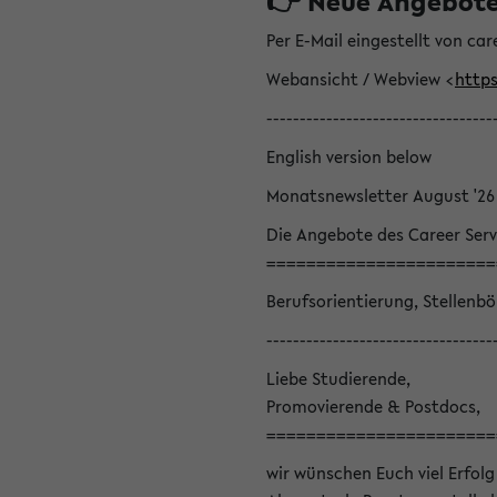
👉 Neue Angebote z
Per E-Mail eingestellt von car
Webansicht / Webview <
https
----------------------------------
English version below
Monatsnewsletter August '26
Die Angebote des Career Serv
=======================
Berufsorientierung, Stellenb
----------------------------------
Liebe Studierende,
Promovierende & Postdocs,
=======================
wir wünschen Euch viel Erfolg