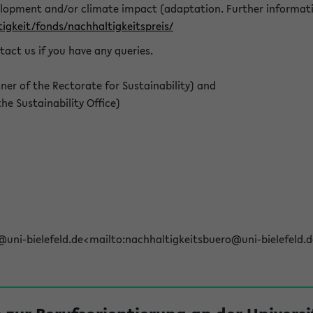
elopment and/or climate impact (adaptation. Further informat
igkeit/fonds/nachhaltigkeitspreis/
tact us if you have any queries.
r of the Rectorate for Sustainability) and
e Sustainability Office)
@uni-bielefeld.de<mailto:nachhaltigkeitsbuero@uni-bielefeld.