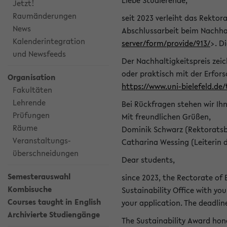
Liebe Studierende,
Jetzt!
Raumänderungen
seit 2023 verleiht das Rektora
News
Abschlussarbeit beim Nachhal
Kalenderintegration
server/form/provide/913/
>. D
und Newsfeeds
Der Nachhaltigkeitspreis zei
oder praktisch mit der Erfor
Organisation
https://www.uni-bielefeld.de
Fakultäten
Lehrende
Bei Rückfragen stehen wir Ih
Prüfungen
Mit freundlichen Grüßen,
Räume
Dominik Schwarz (Rektoratsb
Veranstaltungs-
Catharina Wessing (Leiterin 
überschneidungen
Dear students,
Semesterauswahl
since 2023, the Rectorate of B
Kombisuche
Sustainability Office with you
Courses taught in English
your application. The deadlin
Archivierte Studiengänge
The Sustainability Award hono