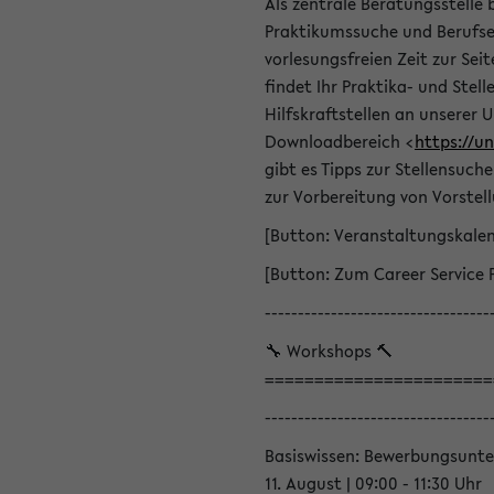
Als zentrale Beratungsstelle 
Praktikumssuche und Berufsei
vorlesungsfreien Zeit zur Seit
findet Ihr Praktika- und Ste
Hilfskraftstellen an unserer U
Downloadbereich <
https://u
gibt es Tipps zur Stellensuc
zur Vorbereitung von Vorstel
[Button: Veranstaltungskale
[Button: Zum Career Service 
----------------------------------
🔧 Workshops 🔨
=======================
----------------------------------
Basiswissen: Bewerbungsunte
11. August | 09:00 - 11:30 Uhr