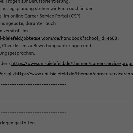
bei Fragen zur Berufsorientierung,
nstiegsplanung stehen wir Euch auch in der
e. Im online Career Service Portal (CSP)
llenangebote, darunter auch
niversität. Im
ni-bielefeld.jobteaser.com/de/handbook?school_id=4600
>
he, Checklisten zu Bewerbungsunterlagen und
lungsgesprächen.
nder <
https://www.uni-bielefeld.de/themen/career-service/pro
Portal <
https://www.uni-bielefeld.de/themen/career-service/car
--------------------------------------
=================================================
--------------------------------------
rlagen gestalten