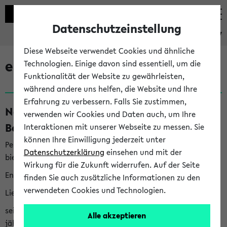
Datenschutzeinstellung
eKVV
Diese Webseite verwendet Cookies und ähnliche
eKVV News
Technologien. Einige davon sind essentiell, um die
Funktionalität der Website zu gewährleisten,
während andere uns helfen, die Website und Ihre
Erfahrung zu verbessern. Falls Sie zustimmen,
Nachhaltigkeitspreis 2026:
verwenden wir Cookies und Daten auch, um Ihre
Bewerbungsphase gestartet (06.08.26)
Interaktionen mit unserer Webseite zu messen. Sie
können Ihre Einwilligung jederzeit unter
Per E-Mail eingestellt von nachhaltigkeitsbuero@uni-
Datenschutzerklärung
einsehen und mit der
bielefeld.de an den Verteiler 'Alle Studierenden':
Wirkung für die Zukunft widerrufen. Auf der Seite
English version below
finden Sie auch zusätzliche Informationen zu den
verwendeten Cookies und Technologien.
Liebe Studierende,
seit 2023 verleiht das Rektorat der Universität Bielefeld
Alle akzeptieren
jährlich den Nachhaltigkeitspreis für Abschlussarbeiten. Sie