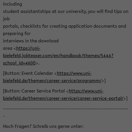
including
student assistantships at our university, you will find tips on
job
portals, checklists for creating application documents and
preparing for
interviews in the download
area <
https://uni-
bielefeld.jobteaser.com/en/handbook/themes/5444?
school_id=4600
>.
[Button: Event Calendar <
https://www.uni-
bielefeld.de/themen/career-service/programm/
>]
[Button: Career Service Portal <
https://www.uni-
bielefeld.de/themen/career-service/career-service-portal/
>]
-----------------------------------------------------------------------
-
Noch Fragen? Schreib uns gerne unter: