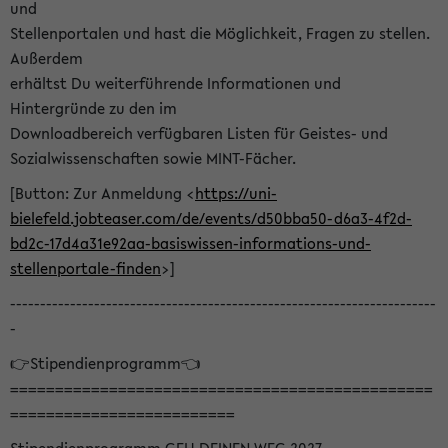
und
Stellenportalen und hast die Möglichkeit, Fragen zu stellen.
Außerdem
erhältst Du weiterführende Informationen und
Hintergründe zu den im
Downloadbereich verfügbaren Listen für Geistes- und
Sozialwissenschaften sowie MINT-Fächer.
[Button: Zur Anmeldung <
https://uni-
bielefeld.jobteaser.com/de/events/d50bba50-d6a3-4f2d-
bd2c-17d4a31e92aa-basiswissen-informations-und-
stellenportale-finden
>]
-----------------------------------------------------------------------
-
👉Stipendienprogramm👈
===============================================
=========================