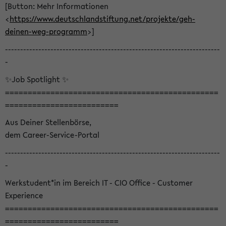
[Button: Mehr Informationen
<
https://www.deutschlandstiftung.net/projekte/geh-
deinen-weg-programm
>]
-----------------------------------------------------------------------
-
✨Job Spotlight ✨
===============================================
=========================
Aus Deiner Stellenbörse,
dem Career-Service-Portal
-----------------------------------------------------------------------
-
Werkstudent*in im Bereich IT - CIO Office - Customer
Experience
===============================================
=========================