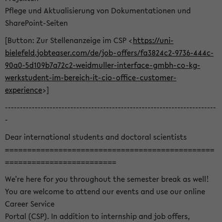
Pflege und Aktualisierung von Dokumentationen und
SharePoint-Seiten
[Button: Zur Stellenanzeige im CSP <
https://uni-
bielefeld.jobteaser.com/de/job-offers/fa3824c2-9736-444c-
90a0-5d109b7a72c2-weidmuller-interface-gmbh-co-kg-
werkstudent-im-bereich-it-cio-office-customer-
experience
>]
-----------------------------------------------------------------------
-
Dear international students and doctoral scientists
===============================================
=========================
We're here for you throughout the semester break as well!
You are welcome to attend our events and use our online
Career Service
Portal (CSP). In addition to internship and job offers,