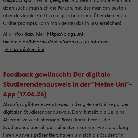
Gesprächspartner*in geeignet und wenn man die Wahl hat,
dann sucht man sich die Person, mit der man am besten
über das konkrete Thema sprechen kann. Über die neuen
Ordnerprompts kann man genau das in BIKI erreichen!
Alle Infos dazu hier:
https://blogs.uni-
bielefeld.de/blog/biki/entry/ordner-k-ouml-nnen-
jetzt#mainSection
Feedback gewünscht: Der digitale
Studierendenausweis in der "Meine Uni"-
App (17.06.26)
Ab sofort gibt es etwas Neues in der „Meine Uni“-App: den
digitalen Studierendenausweis. Damit stellt die Uni eine
Alternative zur bisherigen Plastikkarte bereit, die
Studierende überall dort einsetzen können, wo sie bislang
ihren Ausweis präsentiert haben um sich als Student*in