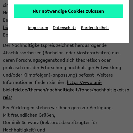
sind herzlich eingeladen sich mit Ihrer Abschlussarbeit beim
Nur notwendige Cookies zulassen
Nachhaltigkeitsbüro zu bewerben. Bitte nutzen Sie für Ihre
Bewerbung dieses Formular<
https://formulare.uni-
bielefeld.de/frontend-server/form/provide/913/
>. Die
Impressum
Datenschutz
Barrierefreiheit
Bewerbungsfrist endet am 30.09.2026.
Der Nachhaltigkeitspreis zeichnet herausragende
Abschlussarbeiten (Bachelor- oder Masterarbeiten) aus,
deren Forschungsgegenstand sich theoretisch oder
praktisch mit der Erforschung nachhaltiger Entwicklung
und/oder Klimafolgen(-anpassung) befasst. Weitere
Informationen finden Sie hier:
https://www.uni-
bielefeld.de/themen/nachhaltigkeit/fonds/nachhaltigkeitsp
reis/
Bei Rückfragen stehen wir Ihnen gern zur Verfügung.
Mit freundlichen Grüßen,
Dominik Schwarz (Rektoratsbeauftragter für
Nachhaltigkeit) und