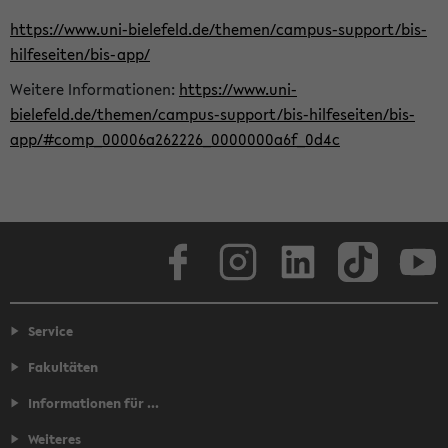
https://www.uni-bielefeld.de/themen/campus-support/bis-
hilfeseiten/bis-app/
Weitere Informationen:
https://www.uni-
bielefeld.de/themen/campus-support/bis-hilfeseiten/bis-
app/#comp_00006a262226_0000000a6f_0d4c
Facebook
Instagram
LinkedIn
TikTok
Youtube
Service
Fakultäten
Informationen für ...
Weiteres