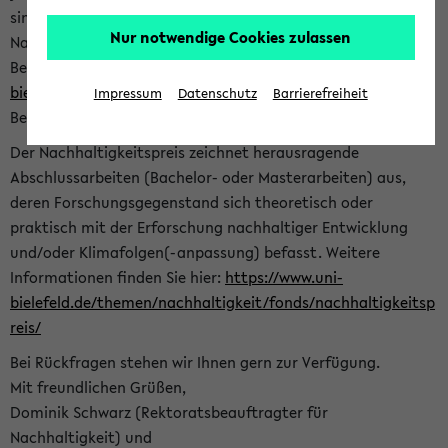
sind herzlich eingeladen sich mit Ihrer Abschlussarbeit beim
Nur notwendige Cookies zulassen
Nachhaltigkeitsbüro zu bewerben. Bitte nutzen Sie für Ihre
Bewerbung dieses Formular<
https://formulare.uni-
bielefeld.de/frontend-server/form/provide/913/
>. Die
Impressum
Datenschutz
Barrierefreiheit
Bewerbungsfrist endet am 30.09.2026.
Der Nachhaltigkeitspreis zeichnet herausragende
Abschlussarbeiten (Bachelor- oder Masterarbeiten) aus,
deren Forschungsgegenstand sich theoretisch oder
praktisch mit der Erforschung nachhaltiger Entwicklung
und/oder Klimafolgen(-anpassung) befasst. Weitere
Informationen finden Sie hier:
https://www.uni-
bielefeld.de/themen/nachhaltigkeit/fonds/nachhaltigkeitsp
reis/
Bei Rückfragen stehen wir Ihnen gern zur Verfügung.
Mit freundlichen Grüßen,
Dominik Schwarz (Rektoratsbeauftragter für
Nachhaltigkeit) und