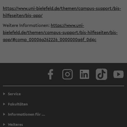
https://www.uni-bielefeld.de/themen/campus-support/bis-
hilfeseiten/bis-app/
Weitere Informationen:
https://www.uni-
bielefeld.de/themen/campus-support/bis-hilfeseiten/bis-
app/#comp_00006a262226_0000000a6f_0d4c
Facebook
Instagram
LinkedIn
TikTok
Youtube
Service
Fakultäten
Informationen für ...
Weiteres