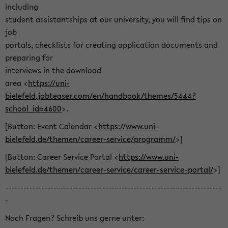
including
student assistantships at our university, you will find tips on
job
portals, checklists for creating application documents and
preparing for
interviews in the download
area <
https://uni-
bielefeld.jobteaser.com/en/handbook/themes/5444?
school_id=4600
>.
[Button: Event Calendar <
https://www.uni-
bielefeld.de/themen/career-service/programm/
>]
[Button: Career Service Portal <
https://www.uni-
bielefeld.de/themen/career-service/career-service-portal/
>]
-----------------------------------------------------------------------
-
Noch Fragen? Schreib uns gerne unter: