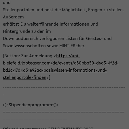
und
Stellenportalen und hast die Möglichkeit, Fragen zu stellen.
Außerdem
erhältst Du weiterführende Informationen und
Hintergründe zu den im
Downloadbereich verfügbaren Listen für Geistes- und
Sozialwissenschaften sowie MINT-Fächer.
[Button: Zur Anmeldung <
https://uni-
bielefeld.jobteaser.com/de/events/d50bba50-d6a3-4f2d-
bd2c-17d4a31e92aa-basiswissen-informations-und-
stellenportale-finden
>]
-----------------------------------------------------------------------
-
👉Stipendienprogramm👈
===============================================
=========================