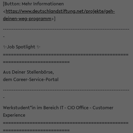
[Button: Mehr Informationen
<
https://www.deutschlandstiftung.net/projekte/geh-
deinen-weg-programm
>]
-----------------------------------------------------------------------
-
✨Job Spotlight ✨
===============================================
=========================
Aus Deiner Stellenbörse,
dem Career-Service-Portal
-----------------------------------------------------------------------
-
Werkstudent*in im Bereich IT - CIO Office - Customer
Experience
===============================================
=========================