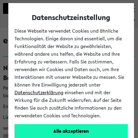
Datenschutzeinstellung
eKVV
Diese Webseite verwendet Cookies und ähnliche
eKVV News
Technologien. Einige davon sind essentiell, um die
Funktionalität der Website zu gewährleisten,
während andere uns helfen, die Website und Ihre
Erfahrung zu verbessern. Falls Sie zustimmen,
Nachhaltigkeitspreis 2026:
verwenden wir Cookies und Daten auch, um Ihre
Bewerbungsphase gestartet (06.08.26)
Interaktionen mit unserer Webseite zu messen. Sie
können Ihre Einwilligung jederzeit unter
Per E-Mail eingestellt von nachhaltigkeitsbuero@uni-
Datenschutzerklärung
einsehen und mit der
bielefeld.de an den Verteiler 'Alle Studierenden':
Wirkung für die Zukunft widerrufen. Auf der Seite
English version below
finden Sie auch zusätzliche Informationen zu den
verwendeten Cookies und Technologien.
Liebe Studierende,
seit 2023 verleiht das Rektorat der Universität Bielefeld
Alle akzeptieren
jährlich den Nachhaltigkeitspreis für Abschlussarbeiten. Sie