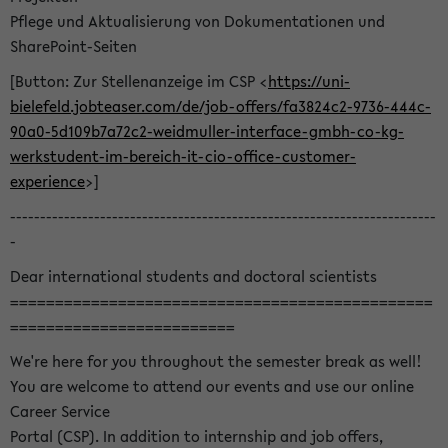
Pflege und Aktualisierung von Dokumentationen und
SharePoint-Seiten
[Button: Zur Stellenanzeige im CSP <
https://uni-
bielefeld.jobteaser.com/de/job-offers/fa3824c2-9736-444c-
90a0-5d109b7a72c2-weidmuller-interface-gmbh-co-kg-
werkstudent-im-bereich-it-cio-office-customer-
experience
>]
-----------------------------------------------------------------------
-
Dear international students and doctoral scientists
===============================================
=========================
We're here for you throughout the semester break as well!
You are welcome to attend our events and use our online
Career Service
Portal (CSP). In addition to internship and job offers,