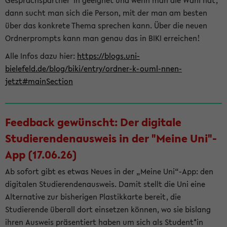
Gesprächspartner*in geeignet und wenn man die Wahl hat,
dann sucht man sich die Person, mit der man am besten
über das konkrete Thema sprechen kann. Über die neuen
Ordnerprompts kann man genau das in BIKI erreichen!
Alle Infos dazu hier:
https://blogs.uni-
bielefeld.de/blog/biki/entry/ordner-k-ouml-nnen-
jetzt#mainSection
Feedback gewünscht: Der digitale
Studierendenausweis in der "Meine Uni"-
App (17.06.26)
Ab sofort gibt es etwas Neues in der „Meine Uni“-App: den
digitalen Studierendenausweis. Damit stellt die Uni eine
Alternative zur bisherigen Plastikkarte bereit, die
Studierende überall dort einsetzen können, wo sie bislang
ihren Ausweis präsentiert haben um sich als Student*in