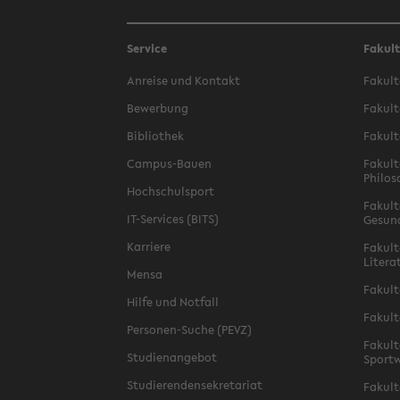
Service
Fakul
Anreise und Kontakt
Fakult
Bewerbung
Fakult
Bibliothek
Fakult
Campus-Bauen
Fakult
Philos
Hochschulsport
Fakult
IT-Services (BITS)
Gesun
Karriere
Fakult
Litera
Mensa
Fakult
Hilfe und Notfall
Fakult
Personen-Suche (PEVZ)
Fakult
Studienangebot
Sportw
Studierendensekretariat
Fakult