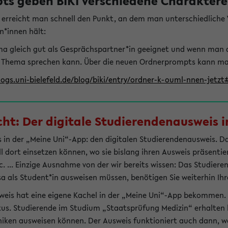
s geben BIKI verschiedene Charaktere 
t erreicht man schnell den Punkt, an dem man unterschiedlich
n*innen hält:
hema gleich gut als Gesprächspartner*in geeignet und wenn man 
 Thema sprechen kann. Über die neuen Ordnerprompts kann man 
logs.uni-bielefeld.de/blog/biki/entry/ordner-k-ouml-nnen-jetz
t: Der digitale Studierendenausweis in
 in der „Meine Uni“-App: den digitalen Studierendenausweis. Dami
ll dort einsetzen können, wo sie bislang ihren Ausweis präsenti
 ... Einzige Ausnahme von der wir bereits wissen: Das Studiere
sa als Student*in ausweisen müssen, benötigen Sie weiterhin Ihr
weis hat eine eigene Kachel in der „Meine Uni“-App bekommen.
tus. Studierende im Studium „Staatsprüfung Medizin“ erhalten h
liniken ausweisen können. Der Ausweis funktioniert auch dann, we