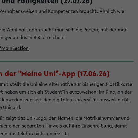
und Fähigkeiten (27.07.26)
e Verhaltensweisen und Kompetenzen braucht. Ähnlich wie
die Wahl hat, dann sucht man sich die Person, mit der man
genau das in BIKI erreichen!
t#mainSection
 der "Meine Uni"-App (17.06.26)
t stellt die Uni eine Alternative zur bisherigen Plastikkarte
ert haben um sich als Student*in auszuweisen: Im Kino, an der
ndenwerk akzeptiert den digitalen Universitätsausweis nicht,
e Unicard.
 Er zeigt das Uni-Logo, den Namen, die Matrikelnummer und
ier einen separaten Hinweis auf ihre Einschreibung, damit
nn das Telefon nicht online ist.