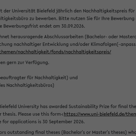
t der Universität Bielefeld jährlich den Nachhaltigkeitspreis für
tigkeitsbüro zu bewerben. Bitte nutzen Sie für Ihre Bewerbung
ie Bewerbungsfrist endet am 30.09.2026.
chnet herausragende Abschlussarbeiten (Bachelor- oder Master
schung nachhaltiger Entwicklung und/oder Klimafolgen(-anpassu
/themen/nachhaltigkeit/fonds/nachhaltigkeitspreis/
nen gern zur Verfügung.
eauftragter für Nachhaltigkeit) und
des Nachhaltigkeitsbüros)
ielefeld University has awarded Sustainability Prize for final the
r thesis. Please use this form<
https://www.uni-bielefeld.de/the
e for applications is 30 September 2026.
rs outstanding final theses (Bachelor's or Master's theses) whos