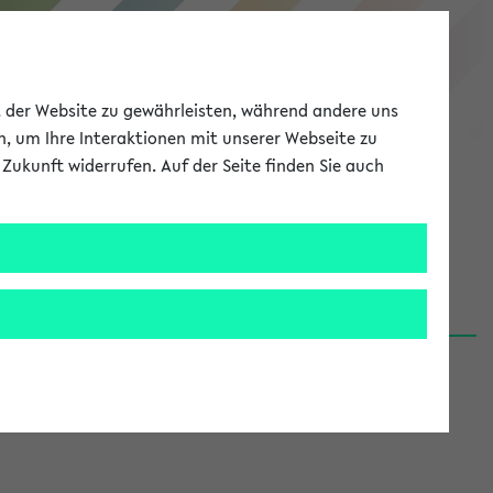
eKVV
ät der Website zu gewährleisten, während andere uns
h, um Ihre Interaktionen mit unserer Webseite zu
Zukunft widerrufen. Auf der Seite finden Sie auch
Meine Uni
EN
ANMELDEN
06.08.26)
renden':