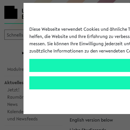
Diese Webseite verwendet Cookies und ähnliche Te
helfen, die Website und Ihre Erfahrung zu verbes
messen. Sie können Ihre Einwilligung jederzeit u
mein
Start
eKVV
zusätzliche Informationen zu den verwendeten C
Universität
Forschung
Studiengangsauswahl
eKVV News
Modulrecherche
Aktuelles
Jetzt!
Raumänderungen
Nachhaltigkeitspr
News
Per E-Mail eingestellt von na
Kalenderintegration
und Newsfeeds
English version below