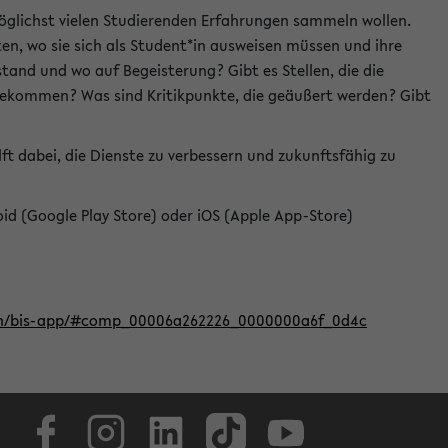
öglichst vielen Studierenden Erfahrungen sammeln wollen.
en, wo sie sich als Student*in ausweisen müssen und ihre
tand und wo auf Begeisterung? Gibt es Stellen, die die
u bekommen? Was sind Kritikpunkte, die geäußert werden? Gibt
ft dabei, die Dienste zu verbessern und zukunftsfähig zu
roid (Google Play Store) oder iOS (Apple App-Store)
iten/bis-app/#comp_00006a262226_0000000a6f_0d4c
Facebook
Instagram
LinkedIn
TikTok
Youtube