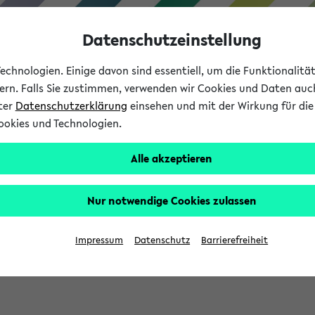
Datenschutzeinstellung
chnologien. Einige davon sind essentiell, um die Funktionalit
sern. Falls Sie zustimmen, verwenden wir Cookies und Daten auc
nter
Datenschutzerklärung
einsehen und mit der Wirkung für die 
ookies und Technologien.
Studium
Lehre
International
Alle akzeptieren
Nur notwendige Cookies zulassen
eis 2026: Bewerbungsphase gestartet (
Impressum
Datenschutz
Barrierefreiheit
chhaltigkeitsbuero@uni-bielefeld.de an den Verteiler 'Alle Studie