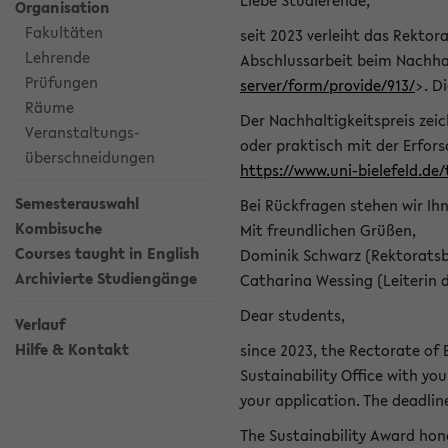
Liebe Studierende,
Organisation
Fakultäten
seit 2023 verleiht das Rektora
Lehrende
Abschlussarbeit beim Nachhal
Prüfungen
server/form/provide/913/
>. D
Räume
Der Nachhaltigkeitspreis zei
Veranstaltungs-
oder praktisch mit der Erfor
überschneidungen
https://www.uni-bielefeld.de
Semesterauswahl
Bei Rückfragen stehen wir Ih
Kombisuche
Mit freundlichen Grüßen,
Courses taught in English
Dominik Schwarz (Rektoratsb
Archivierte Studiengänge
Catharina Wessing (Leiterin 
Dear students,
Verlauf
Hilfe & Kontakt
since 2023, the Rectorate of B
Sustainability Office with you
your application. The deadlin
The Sustainability Award hono