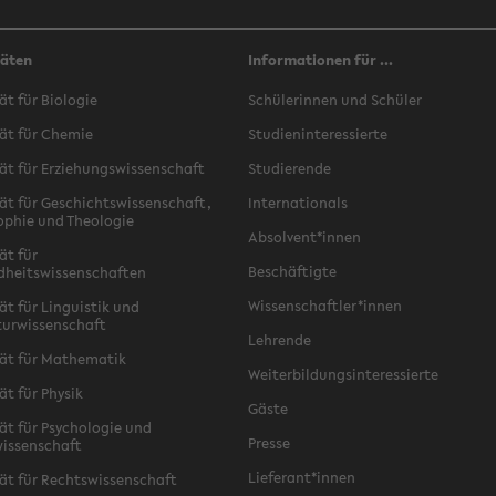
täten
Informationen für ...
ät für Biologie
Schülerinnen und Schüler
ät für Chemie
Studieninteressierte
ät für Erziehungswissenschaft
Studierende
ät für Geschichtswissenschaft,
Internationals
ophie und Theologie
Absolvent*innen
ät für
Beschäftigte
dheitswissenschaften
Wissenschaftler*innen
ät für Linguistik und
turwissenschaft
Lehrende
ät für Mathematik
Weiterbildungsinteressierte
ät für Physik
Gäste
ät für Psychologie und
Presse
issenschaft
Lieferant*innen
ät für Rechtswissenschaft