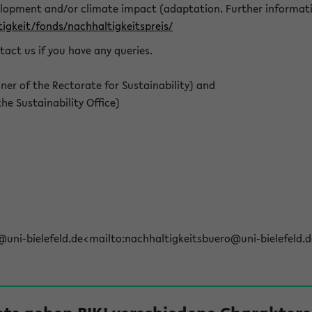
elopment and/or climate impact (adaptation. Further informat
igkeit/fonds/nachhaltigkeitspreis/
tact us if you have any queries.
r of the Rectorate for Sustainability) and
e Sustainability Office)
@uni-bielefeld.de<mailto:nachhaltigkeitsbuero@uni-bielefeld.