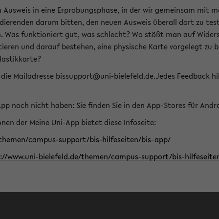
n Ausweis in eine Erprobungsphase, in der wir gemeinsam mit m
dierenden darum bitten, den neuen Ausweis überall dort zu test
n. Was funktioniert gut, was schlecht? Wo stößt man auf Widers
ptieren und darauf bestehen, eine physische Karte vorgelegt z
Plastikkarte?
die Mailadresse bissupport@uni-bielefeld.de.Jedes Feedback hil
-App noch nicht haben: Sie finden Sie in den App-Stores für And
nen der Meine Uni-App bietet diese Infoseite:
/themen/campus-support/bis-hilfeseiten/bis-app/
s://www.uni-bielefeld.de/themen/campus-support/bis-hilfese