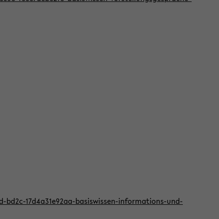
2d-bd2c-17d4a31e92aa-basiswissen-informations-und-