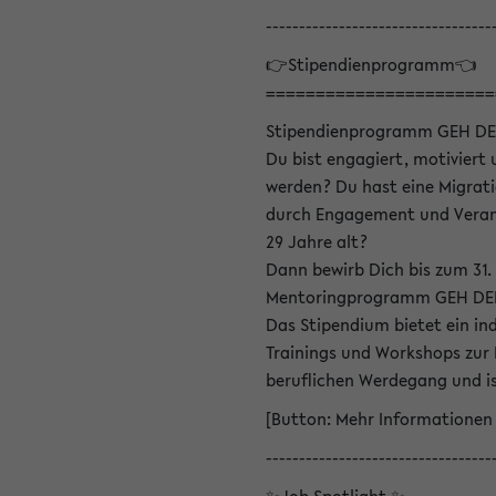
----------------------------------
👉Stipendienprogramm👈
=======================
Stipendienprogramm GEH DE
Du bist engagiert, motiviert u
werden? Du hast eine Migrati
durch Engagement und Verant
29 Jahre alt?
Dann bewirb Dich bis zum 31.
Mentoringprogramm GEH DEIN
Das Stipendium bietet ein in
Trainings und Workshops zur
beruflichen Werdegang und is
[Button: Mehr Informationen
----------------------------------