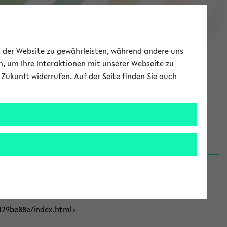
eKVV
ät der Website zu gewährleisten, während andere uns
h, um Ihre Interaktionen mit unserer Webseite zu
Zukunft widerrufen. Auf der Seite finden Sie auch
Meine Uni
EN
ANMELDEN
t Bielefeld (31.07.26)
029be88e/index.html
>