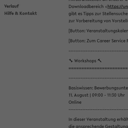
Verlauf
Downloadbereich <
https://u
Hilfe & Kontakt
gibt es Tipps zur Stellensuc
zur Vorbereitung von Vorstel
[Button: Veranstaltungskale
[Button: Zum Career Service 
----------------------------------
🔧 Workshops 🔨
=======================
----------------------------------
Basiswissen: Bewerbungsunte
11. August | 09:00 - 11:30 Uhr
Online
----------------------------------
In dieser Veranstaltung erhä
die ansprechende Gestaltung