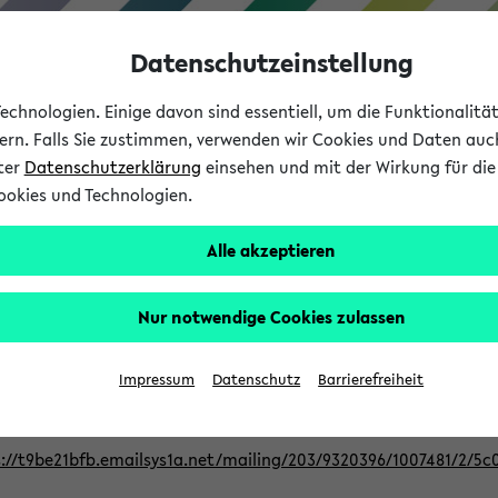
Datenschutzeinstellung
chnologien. Einige davon sind essentiell, um die Funktionalit
sern. Falls Sie zustimmen, verwenden wir Cookies und Daten auc
nter
Datenschutzerklärung
einsehen und mit der Wirkung für die 
ookies und Technologien.
Studium
Lehre
International
Alle akzeptieren
Nur notwendige Cookies zulassen
ur Berufsorientierung an der Universitä
Impressum
Datenschutz
Barrierefreiheit
eer@uni-bielefeld.de an den Verteiler 'Alle Studierenden':
://t9be21bfb.emailsys1a.net/mailing/203/9320396/1007481/2/5c