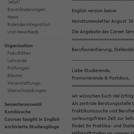
----------------------------------
Jetzt!
Raumänderungen
English version below
News
Monatsnewsletter August '26
Kalenderintegration
Die Angebote des Career Serv
und Newsfeeds
=======================
Organisation
Berufsorientierung, Stellenb
Fakultäten
----------------------------------
Lehrende
Prüfungen
Liebe Studierende,
Räume
Promovierende & Postdocs,
Veranstaltungs-
=======================
überschneidungen
wir wünschen Euch viel Erfolg
Als zentrale Beratungsstelle 
Semesterauswahl
Praktikumssuche und Berufsei
Kombisuche
vorlesungsfreien Zeit zur Seit
Courses taught in English
findet Ihr Praktika- und Ste
Archivierte Studiengänge
Hilfskraftstellen an unserer U