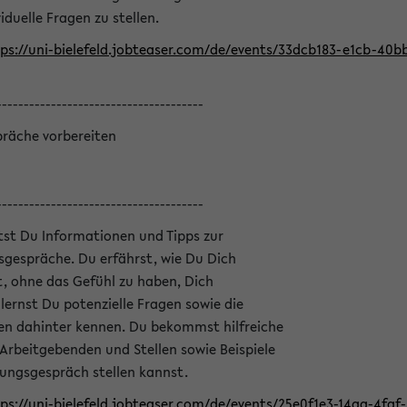
iduelle Fragen zu stellen.
ps://uni-bielefeld.jobteaser.com/de/events/33dcb183-e1cb-40
--------------------------------------
präche vorbereiten
--------------------------------------
ltst Du Informationen und Tipps zur
sgespräche. Du erfährst, wie Du Dich
, ohne das Gefühl zu haben, Dich
ernst Du potenzielle Fragen sowie die
en dahinter kennen. Du bekommst hilfreiche
 Arbeitgebenden und Stellen sowie Beispiele
lungsgespräch stellen kannst.
ps://uni-bielefeld.jobteaser.com/de/events/25e0f1e3-14aa-4fa