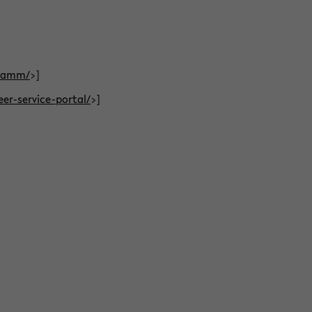
gramm/
>]
eer-service-portal/
>]