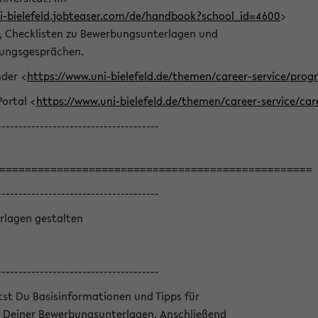
ni-bielefeld.jobteaser.com/de/handbook?school_id=4600
>
he, Checklisten zu Bewerbungsunterlagen und
lungsgesprächen.
nder <
https://www.uni-bielefeld.de/themen/career-service/pro
Portal <
https://www.uni-bielefeld.de/themen/career-service/car
--------------------------------------
=================================================
--------------------------------------
rlagen gestalten
--------------------------------------
ltst Du Basisinformationen und Tipps für
 Deiner Bewerbungsunterlagen. Anschließend