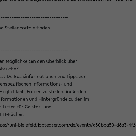
--------------------------------------
nd Stellenportale finden
--------------------------------------
hen Möglichkeiten den Überblick über
Jobsuche?
ltst Du Basisinformationen und Tipps zur
enspezifischen Informations- und
 Möglichkeit, Fragen zu stellen. Außerdem
Informationen und Hintergründe zu den im
Listen für Geistes- und
INT-Fächer.
ps://uni-bielefeld.jobteaser.com/de/events/d50bba50-d6a3-4f