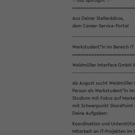
✨Job Spotlight ✨
=======================
Aus Deiner Stellenbörse,
dem Career-Service-Portal
----------------------------------
Werkstudent*in im Bereich IT
=======================
Weidmüller Interface GmbH 
----------------------------------
Ab August sucht Weidmüller 
Person als Werkstudent*in im 
Studium mit Fokus auf Marke
mit Schwerpunkt SharePoint 
Deine Aufgaben:
Koordination und Unterstütz
Mitarbeit an IT-Projekten im 