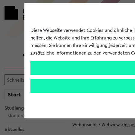
Diese Webseite verwendet Cookies und ähnliche Te
helfen, die Website und Ihre Erfahrung zu verbes
messen. Sie können Ihre Einwilligung jederzeit u
zusätzliche Informationen zu den verwendeten C
Universität
Forschung
eKVV News
mein
Start
eKVV
👉 Neue Angebote z
Studiengangsauswahl
Per E-Mail eingestellt von car
Modulrecherche
Webansicht / Webview <
https
Aktuelles