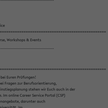
--------------------------------------
ice
=================================================
örse, Workshops & Events
--------------------------------------
=================================================
 bei Euren Prüfungen!
bei Fragen zur Berufsorientierung,
nstiegsplanung stehen wir Euch auch in der
e. Im online Career Service Portal (CSP)
llenangebote, darunter auch
niversität. Im