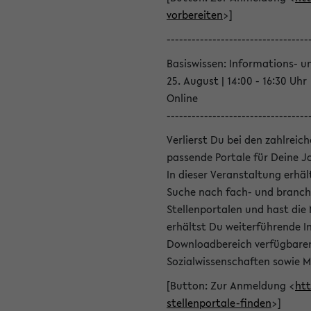
vorbereiten
>]
----------------------------------
Basiswissen: Informations- u
25. August | 14:00 - 16:30 Uhr
Online
----------------------------------
Verlierst Du bei den zahlreic
passende Portale für Deine 
In dieser Veranstaltung erhä
Suche nach fach- und branch
Stellenportalen und hast die
erhältst Du weiterführende 
Downloadbereich verfügbaren 
Sozialwissenschaften sowie M
[Button: Zur Anmeldung <
htt
stellenportale-finden
>]