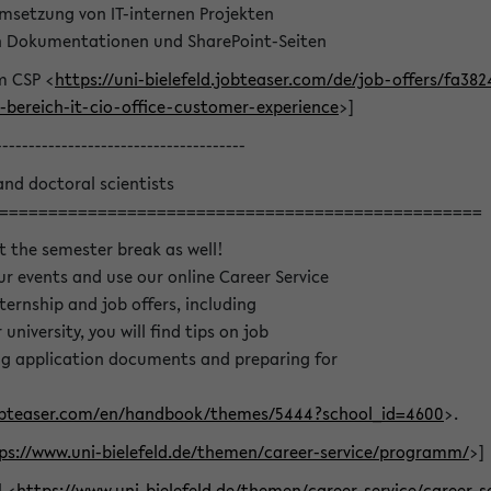
msetzung von IT-internen Projekten
on Dokumentationen und SharePoint-Seiten
m CSP <
https://uni-bielefeld.jobteaser.com/de/job-offers/fa3
bereich-it-cio-office-customer-experience
>]
--------------------------------------
and doctoral scientists
=================================================
t the semester break as well!
r events and use our online Career Service
nternship and job offers, including
university, you will find tips on job
ing application documents and preparing for
.jobteaser.com/en/handbook/themes/5444?school_id=4600
>.
ps://www.uni-bielefeld.de/themen/career-service/programm/
>]
l <
https://www.uni-bielefeld.de/themen/career-service/career-s