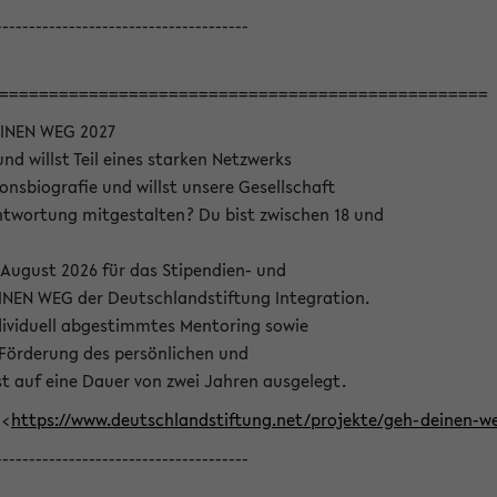
--------------------------------------
=================================================
INEN WEG 2027
nd willst Teil eines starken Netzwerks
onsbiografie und willst unsere Gesellschaft
wortung mitgestalten? Du bist zwischen 18 und
 August 2026 für das Stipendien- und
EN WEG der Deutschlandstiftung Integration.
dividuell abgestimmtes Mentoring sowie
 Förderung des persönlichen und
t auf eine Dauer von zwei Jahren ausgelegt.
 <
https://www.deutschlandstiftung.net/projekte/geh-deinen
--------------------------------------