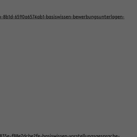
bb-8b1d-6590a6574ab1-basiswissen-bewerbungsunterlagen-
f-835e-f88e7dcbe2fe-basiswissen-vorstellungsgesprache-