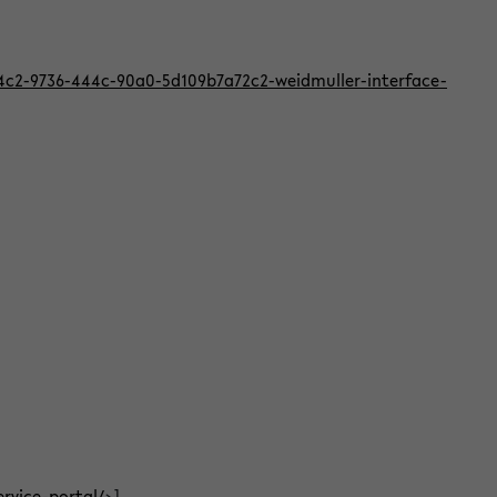
824c2-9736-444c-90a0-5d109b7a72c2-weidmuller-interface-
ervice-portal/
>]