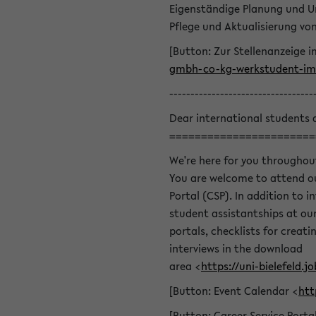
Eigenständige Planung und U
Pflege und Aktualisierung v
[Button: Zur Stellenanzeige i
gmbh-co-kg-werkstudent-im-
----------------------------------
Dear international students 
=======================
We're here for you throughou
You are welcome to attend ou
Portal (CSP). In addition to i
student assistantships at our 
portals, checklists for creat
interviews in the download
area <
https://uni-bielefeld
[Button: Event Calendar <
htt
[Button: Career Service Porta