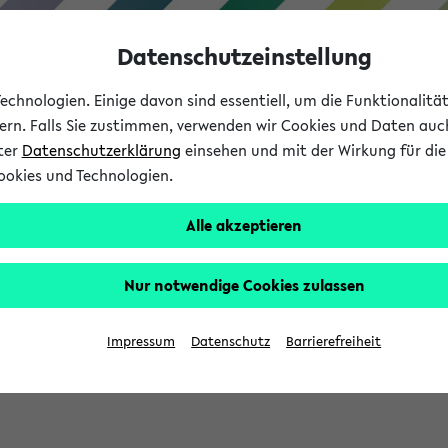
Datenschutzeinstellung
chnologien. Einige davon sind essentiell, um die Funktionalit
sern. Falls Sie zustimmen, verwenden wir Cookies und Daten auc
nter
Datenschutzerklärung
einsehen und mit der Wirkung für die 
ookies und Technologien.
Studium
Lehre
International
Alle akzeptieren
Nur notwendige Cookies zulassen
eis 2026: Bewerbungsphase gestartet (
Impressum
Datenschutz
Barrierefreiheit
chhaltigkeitsbuero@uni-bielefeld.de an den Verteiler 'Alle Studie