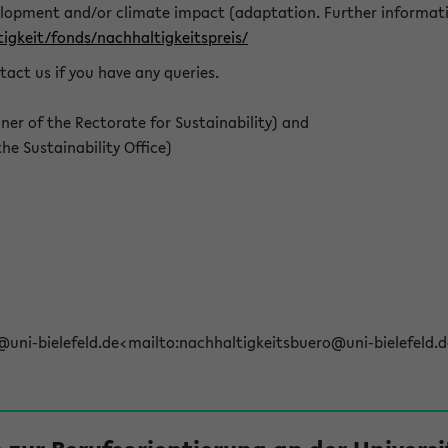
elopment and/or climate impact (adaptation. Further informat
igkeit/fonds/nachhaltigkeitspreis/
tact us if you have any queries.
r of the Rectorate for Sustainability) and
e Sustainability Office)
@uni-bielefeld.de<mailto:nachhaltigkeitsbuero@uni-bielefeld.