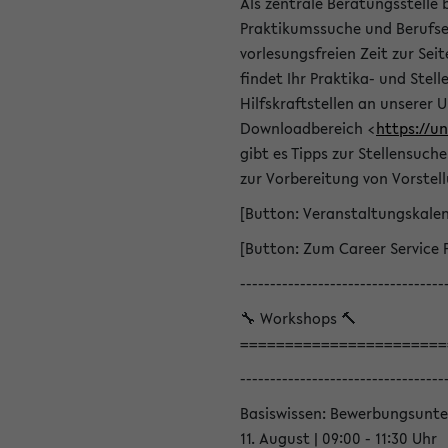
Als zentrale Beratungsstelle 
Praktikumssuche und Berufsei
vorlesungsfreien Zeit zur Seit
findet Ihr Praktika- und Ste
Hilfskraftstellen an unserer U
Downloadbereich <
https://u
gibt es Tipps zur Stellensuc
zur Vorbereitung von Vorstel
[Button: Veranstaltungskale
[Button: Zum Career Service 
----------------------------------
🔧 Workshops 🔨
=======================
----------------------------------
Basiswissen: Bewerbungsunte
11. August | 09:00 - 11:30 Uhr