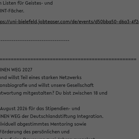
Listen für Geistes- und
INT-Fächer.
ps://uni-bielefeld.jobteaser.com/de/events/d50bba50-d6a3-4f
--------------------------------------
=================================================
INEN WEG 2027
nd willst Teil eines starken Netzwerks
onsbiografie und willst unsere Gesellschaft
wortung mitgestalten? Du bist zwischen 18 und
 August 2026 für das Stipendien- und
EN WEG der Deutschlandstiftung Integration.
dividuell abgestimmtes Mentoring sowie
 Förderung des persönlichen und