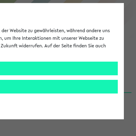
eKVV
ät der Website zu gewährleisten, während andere uns
h, um Ihre Interaktionen mit unserer Webseite zu
Zukunft widerrufen. Auf der Seite finden Sie auch
Meine Uni
EN
ANMELDEN
06.08.26)
renden':