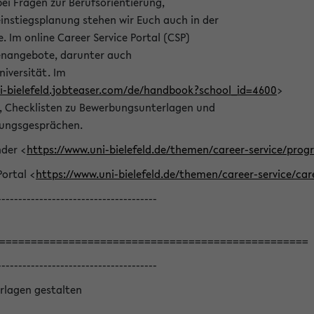
bei Fragen zur Berufsorientierung,
nstiegsplanung stehen wir Euch auch in der
e. Im online Career Service Portal (CSP)
llenangebote, darunter auch
niversität. Im
ni-bielefeld.jobteaser.com/de/handbook?school_id=4600
>
he, Checklisten zu Bewerbungsunterlagen und
lungsgesprächen.
nder <
https://www.uni-bielefeld.de/themen/career-service/pro
Portal <
https://www.uni-bielefeld.de/themen/career-service/car
--------------------------------------
=================================================
--------------------------------------
rlagen gestalten