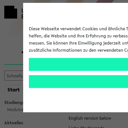
Diese Webseite verwendet Cookies und ähnliche Te
helfen, die Website und Ihre Erfahrung zu verbes
messen. Sie können Ihre Einwilligung jederzeit u
zusätzliche Informationen zu den verwendeten C
Universität
Forschung
eKVV News
mein
Start
eKVV
Nachhaltigkeitspr
Studiengangsauswahl
Per E-Mail eingestellt von na
Modulrecherche
English version below
Aktuelles