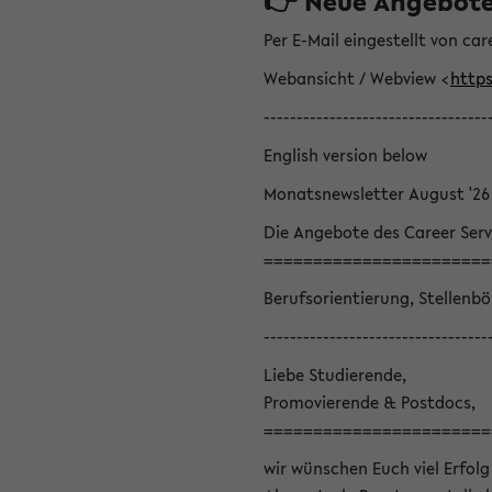
👉 Neue Angebote z
Per E-Mail eingestellt von car
Webansicht / Webview <
https
----------------------------------
English version below
Monatsnewsletter August '26
Die Angebote des Career Serv
=======================
Berufsorientierung, Stellenb
----------------------------------
Liebe Studierende,
Promovierende & Postdocs,
=======================
wir wünschen Euch viel Erfolg