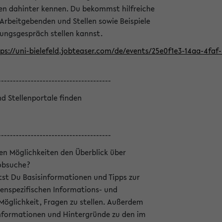
en dahinter kennen. Du bekommst hilfreiche
 Arbeitgebenden und Stellen sowie Beispiele
lungsgespräch stellen kannst.
ps://uni-bielefeld.jobteaser.com/de/events/25e0f1e3-14aa-4fa
--------------------------------------
nd Stellenportale finden
--------------------------------------
hen Möglichkeiten den Überblick über
Jobsuche?
ltst Du Basisinformationen und Tipps zur
enspezifischen Informations- und
 Möglichkeit, Fragen zu stellen. Außerdem
Informationen und Hintergründe zu den im