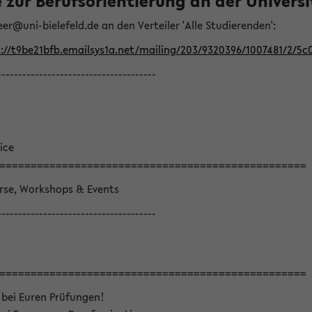
ur Berufsorientierung an der Universitä
eer@uni-bielefeld.de an den Verteiler 'Alle Studierenden':
://t9be21bfb.emailsys1a.net/mailing/203/9320396/1007481/2/5c
--------------------------------------
ice
=================================================
örse, Workshops & Events
--------------------------------------
=================================================
 bei Euren Prüfungen!