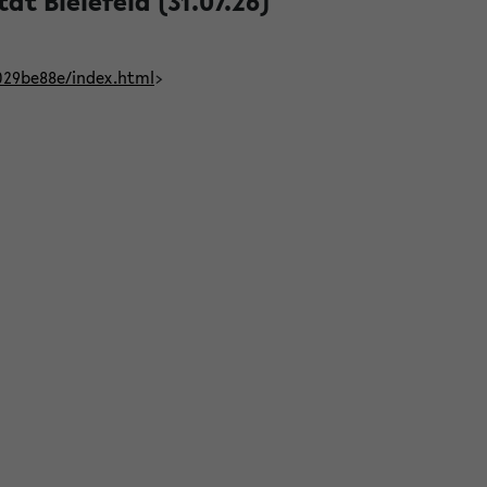
t Bielefeld (31.07.26)
029be88e/index.html
>