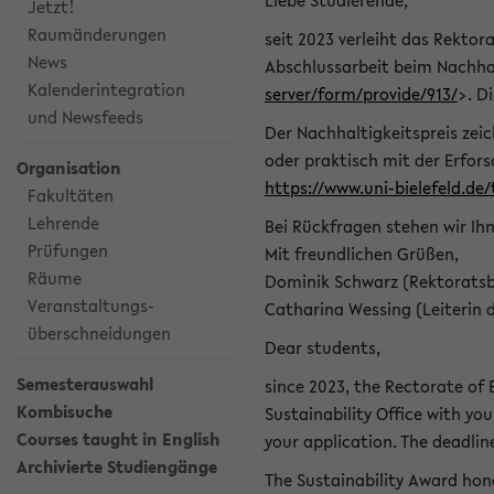
Liebe Studierende,
Jetzt!
Raumänderungen
seit 2023 verleiht das Rektora
News
Abschlussarbeit beim Nachhal
Kalenderintegration
server/form/provide/913/
>. D
und Newsfeeds
Der Nachhaltigkeitspreis zei
oder praktisch mit der Erfor
Organisation
https://www.uni-bielefeld.de
Fakultäten
Lehrende
Bei Rückfragen stehen wir Ih
Prüfungen
Mit freundlichen Grüßen,
Räume
Dominik Schwarz (Rektoratsb
Veranstaltungs-
Catharina Wessing (Leiterin 
überschneidungen
Dear students,
Semesterauswahl
since 2023, the Rectorate of B
Kombisuche
Sustainability Office with you
Courses taught in English
your application. The deadlin
Archivierte Studiengänge
The Sustainability Award hono