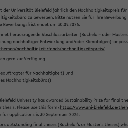
t der Universität Bielefeld jährlich den Nachhaltigkeitspreis für
tigkeitsbüro zu bewerben. Bitte nutzen Sie für Ihre Bewerbung
ie Bewerbungsfrist endet am 30.09.2026.
chnet herausragende Abschlussarbeiten (Bachelor- oder Master
schung nachhaltiger Entwicklung und/oder Klimafolgen(-anpassu
/themen/nachhaltigkeit/fonds/nachhaltigkeitspreis/
nen gern zur Verfügung.
eauftragter für Nachhaltigkeit) und
des Nachhaltigkeitsbüros)
ielefeld University has awarded Sustainability Prize for final the
r thesis. Please use this form<
https://www.uni-bielefeld.de/the
e for applications is 30 September 2026.
rs outstanding final theses (Bachelor's or Master's theses) whos