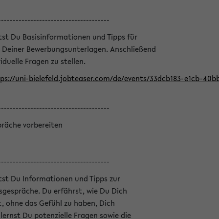
--------------------------------------
ltst Du Basisinformationen und Tipps für
 Deiner Bewerbungsunterlagen. Anschließend
iduelle Fragen zu stellen.
ps://uni-bielefeld.jobteaser.com/de/events/33dcb183-e1cb-40
--------------------------------------
präche vorbereiten
--------------------------------------
ltst Du Informationen und Tipps zur
sgespräche. Du erfährst, wie Du Dich
, ohne das Gefühl zu haben, Dich
ernst Du potenzielle Fragen sowie die