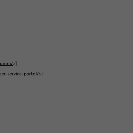
gramm/
>]
eer-service-portal/
>]