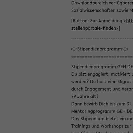
Downloadbereich verfügbaren 
Sozialwissenschaften sowie M
[Button: Zur Anmeldung <
htt
stellenportale-finden
>]
----------------------------------
👉Stipendienprogramm👈
=======================
Stipendienprogramm GEH DE
Du bist engagiert, motiviert u
werden? Du hast eine Migrati
durch Engagement und Verant
29 Jahre alt?
Dann bewirb Dich bis zum 31.
Mentoringprogramm GEH DEIN
Das Stipendium bietet ein in
Trainings und Workshops zur