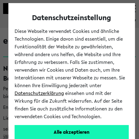
Datenschutzeinstellung
eKVV
Diese Webseite verwendet Cookies und ähnliche
eKVV News
Technologien. Einige davon sind essentiell, um die
Funktionalität der Website zu gewährleisten,
während andere uns helfen, die Website und Ihre
Erfahrung zu verbessern. Falls Sie zustimmen,
Nachhaltigkeitspreis 2026:
verwenden wir Cookies und Daten auch, um Ihre
Bewerbungsphase gestartet (06.08.26)
Interaktionen mit unserer Webseite zu messen. Sie
können Ihre Einwilligung jederzeit unter
Per E-Mail eingestellt von nachhaltigkeitsbuero@uni-
Datenschutzerklärung
einsehen und mit der
bielefeld.de an den Verteiler 'Alle Studierenden':
Wirkung für die Zukunft widerrufen. Auf der Seite
English version below
finden Sie auch zusätzliche Informationen zu den
verwendeten Cookies und Technologien.
Liebe Studierende,
seit 2023 verleiht das Rektorat der Universität Bielefeld
Alle akzeptieren
jährlich den Nachhaltigkeitspreis für Abschlussarbeiten. Sie