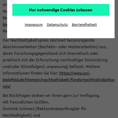
sind herzlich eingeladen sich mit Ihrer Abschlussarbeit beim
Nur notwendige Cookies zulassen
Nachhaltigkeitsbüro zu bewerben. Bitte nutzen Sie für Ihre
Bewerbung dieses Formular<
https://formulare.uni-
bielefeld.de/frontend-server/form/provide/913/
>. Die
Impressum
Datenschutz
Barrierefreiheit
Bewerbungsfrist endet am 30.09.2026.
Der Nachhaltigkeitspreis zeichnet herausragende
Abschlussarbeiten (Bachelor- oder Masterarbeiten) aus,
deren Forschungsgegenstand sich theoretisch oder
praktisch mit der Erforschung nachhaltiger Entwicklung
und/oder Klimafolgen(-anpassung) befasst. Weitere
Informationen finden Sie hier:
https://www.uni-
bielefeld.de/themen/nachhaltigkeit/fonds/nachhaltigkeitsp
reis/
Bei Rückfragen stehen wir Ihnen gern zur Verfügung.
Mit freundlichen Grüßen,
Dominik Schwarz (Rektoratsbeauftragter für
Nachhaltigkeit) und