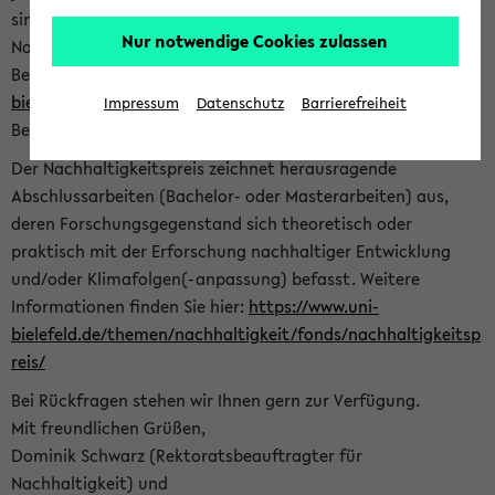
sind herzlich eingeladen sich mit Ihrer Abschlussarbeit beim
Nur notwendige Cookies zulassen
Nachhaltigkeitsbüro zu bewerben. Bitte nutzen Sie für Ihre
Bewerbung dieses Formular<
https://formulare.uni-
bielefeld.de/frontend-server/form/provide/913/
>. Die
Impressum
Datenschutz
Barrierefreiheit
Bewerbungsfrist endet am 30.09.2026.
Der Nachhaltigkeitspreis zeichnet herausragende
Abschlussarbeiten (Bachelor- oder Masterarbeiten) aus,
deren Forschungsgegenstand sich theoretisch oder
praktisch mit der Erforschung nachhaltiger Entwicklung
und/oder Klimafolgen(-anpassung) befasst. Weitere
Informationen finden Sie hier:
https://www.uni-
bielefeld.de/themen/nachhaltigkeit/fonds/nachhaltigkeitsp
reis/
Bei Rückfragen stehen wir Ihnen gern zur Verfügung.
Mit freundlichen Grüßen,
Dominik Schwarz (Rektoratsbeauftragter für
Nachhaltigkeit) und