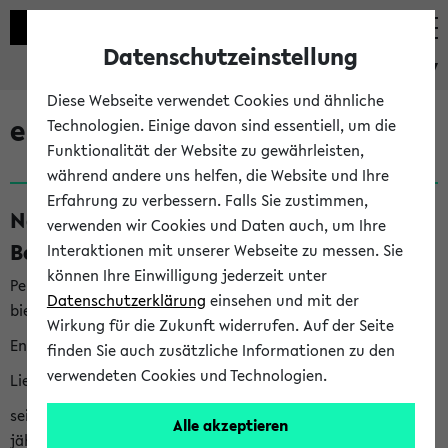
Datenschutzeinstellung
eKVV
Diese Webseite verwendet Cookies und ähnliche
eKVV News
Technologien. Einige davon sind essentiell, um die
Funktionalität der Website zu gewährleisten,
während andere uns helfen, die Website und Ihre
Erfahrung zu verbessern. Falls Sie zustimmen,
Nachhaltigkeitspreis 2026:
verwenden wir Cookies und Daten auch, um Ihre
Bewerbungsphase gestartet (06.08.26)
Interaktionen mit unserer Webseite zu messen. Sie
können Ihre Einwilligung jederzeit unter
Per E-Mail eingestellt von nachhaltigkeitsbuero@uni-
Datenschutzerklärung
einsehen und mit der
bielefeld.de an den Verteiler 'Alle Studierenden':
Wirkung für die Zukunft widerrufen. Auf der Seite
English version below
finden Sie auch zusätzliche Informationen zu den
verwendeten Cookies und Technologien.
Liebe Studierende,
seit 2023 verleiht das Rektorat der Universität Bielefeld
Alle akzeptieren
jährlich den Nachhaltigkeitspreis für Abschlussarbeiten. Sie