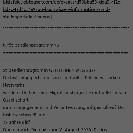
bielefeld.jobteaser.com/de/events/d50bba50-d6a3-4f2d-
bd2c-17d4a31e92aa-basiswissen-informations-und-
stellenportale-finden
>]
-----------------------------------------------------------------------
-
👉Stipendienprogramm👈
===============================================
=========================
Stipendienprogramm GEH DEINEN WEG 2027
Du bist engagiert, motiviert und willst Teil eines starken
Netzwerks
werden? Du hast eine Migrationsbiografie und willst unsere
Gesellschaft
durch Engagement und Verantwortung mitgestalten? Du
bist zwischen 18 und
29 Jahre alt?
Dann bewirb Dich bis zum 31. August 2026 für das