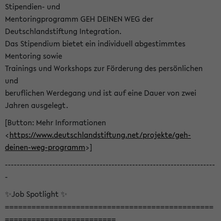
Stipendien- und
Mentoringprogramm GEH DEINEN WEG der
Deutschlandstiftung Integration.
Das Stipendium bietet ein individuell abgestimmtes
Mentoring sowie
Trainings und Workshops zur Förderung des persönlichen
und
beruflichen Werdegang und ist auf eine Dauer von zwei
Jahren ausgelegt.
[Button: Mehr Informationen
<
https://www.deutschlandstiftung.net/projekte/geh-
deinen-weg-programm
>]
-----------------------------------------------------------------------
-
✨Job Spotlight ✨
===============================================
=========================