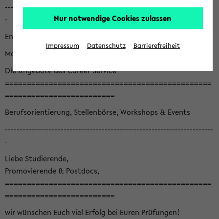
-----------------------------------------------------------------------
Nur notwendige Cookies zulassen
-
English version below
Impressum
Datenschutz
Barrierefreiheit
Monatsnewsletter August '26
Die Angebote des Career Service
===============================================
=========================
Berufsorientierung, Stellenbörse, Workshops & Events
-----------------------------------------------------------------------
-
Liebe Studierende,
Promovierende & Postdocs,
===============================================
=========================
wir wünschen Euch viel Erfolg bei Euren Prüfungen!