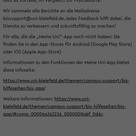
Gibt es Vorteile, im Vergleich zur Plastikkarte?
Wir sammeln alle Berichte an die Mailadresse
bissupport@uni-bielefeld.de.Jedes Feedback hilft dabei, die
Dienste zu verbessern und zukunftsfähig zu machen!
Für alle, die die „Meine Uni“-App noch nicht haben: Sie
finden Sie in den App-Stores für Android (Google Play Store)
oder iOS (Apple App-Store)
Informationen zu den Funktionen der Meine Uni-App bietet
diese Infoseite:
https://www.uni-bielefeld.de/themen/campus-support/bis-
hilfeseiten/bis-app/
Weitere Informationen:
https://www.uni-
bielefeld.de/themen/campus-support/bis-hilfeseiten/bis-
app/#comp_00006a262226_0000000a6f_0d4c