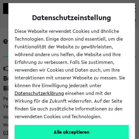
Datenschutzeinstellung
eKVV
Diese Webseite verwendet Cookies und ähnliche
eKVV News
Technologien. Einige davon sind essentiell, um die
Funktionalität der Website zu gewährleisten,
während andere uns helfen, die Website und Ihre
Erfahrung zu verbessern. Falls Sie zustimmen,
👉 Neue Angebote zur
verwenden wir Cookies und Daten auch, um Ihre
Berufsorientierung an der Universität
Interaktionen mit unserer Webseite zu messen. Sie
können Ihre Einwilligung jederzeit unter
Bielefeld (31.07.26)
Datenschutzerklärung
einsehen und mit der
Per E-Mail eingestellt von career@uni-bielefeld.de an den
Wirkung für die Zukunft widerrufen. Auf der Seite
Verteiler 'Alle Studierenden':
finden Sie auch zusätzliche Informationen zu den
verwendeten Cookies und Technologien.
Webansicht /
Webview <
https://t9be21bfb.emailsys1a.net/mailing/203/932
Alle akzeptieren
0396/1007481/2/5c029be88e/index.html
>