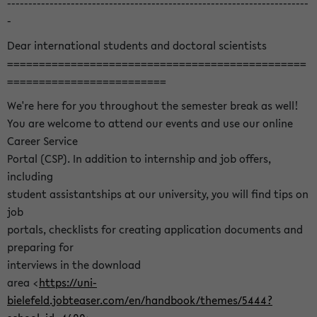
-----------------------------------------------------------------------
-
Dear international students and doctoral scientists
===============================================
=========================
We're here for you throughout the semester break as well!
You are welcome to attend our events and use our online
Career Service
Portal (CSP). In addition to internship and job offers,
including
student assistantships at our university, you will find tips on
job
portals, checklists for creating application documents and
preparing for
interviews in the download
area <
https://uni-
bielefeld.jobteaser.com/en/handbook/themes/5444?