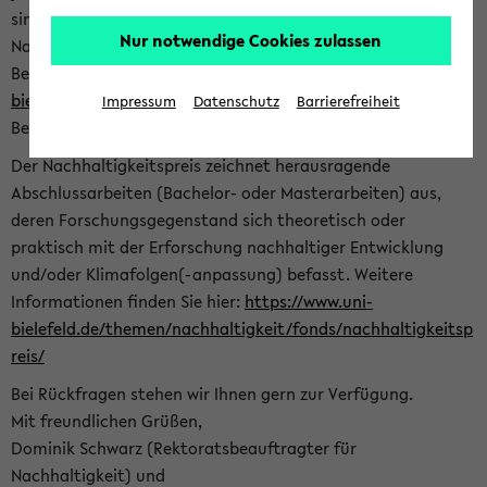
sind herzlich eingeladen sich mit Ihrer Abschlussarbeit beim
Nur notwendige Cookies zulassen
Nachhaltigkeitsbüro zu bewerben. Bitte nutzen Sie für Ihre
Bewerbung dieses Formular<
https://formulare.uni-
bielefeld.de/frontend-server/form/provide/913/
>. Die
Impressum
Datenschutz
Barrierefreiheit
Bewerbungsfrist endet am 30.09.2026.
Der Nachhaltigkeitspreis zeichnet herausragende
Abschlussarbeiten (Bachelor- oder Masterarbeiten) aus,
deren Forschungsgegenstand sich theoretisch oder
praktisch mit der Erforschung nachhaltiger Entwicklung
und/oder Klimafolgen(-anpassung) befasst. Weitere
Informationen finden Sie hier:
https://www.uni-
bielefeld.de/themen/nachhaltigkeit/fonds/nachhaltigkeitsp
reis/
Bei Rückfragen stehen wir Ihnen gern zur Verfügung.
Mit freundlichen Grüßen,
Dominik Schwarz (Rektoratsbeauftragter für
Nachhaltigkeit) und