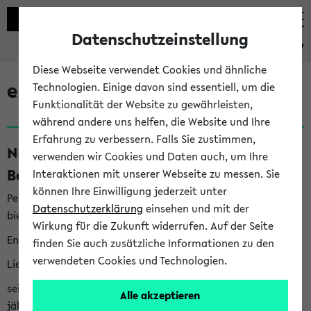
Datenschutzeinstellung
eKVV
Diese Webseite verwendet Cookies und ähnliche
eKVV News
Technologien. Einige davon sind essentiell, um die
Funktionalität der Website zu gewährleisten,
während andere uns helfen, die Website und Ihre
Erfahrung zu verbessern. Falls Sie zustimmen,
Nachhaltigkeitspreis 2026:
verwenden wir Cookies und Daten auch, um Ihre
Bewerbungsphase gestartet (06.08.26)
Interaktionen mit unserer Webseite zu messen. Sie
können Ihre Einwilligung jederzeit unter
Per E-Mail eingestellt von nachhaltigkeitsbuero@uni-
Datenschutzerklärung
einsehen und mit der
bielefeld.de an den Verteiler 'Alle Studierenden':
Wirkung für die Zukunft widerrufen. Auf der Seite
English version below
finden Sie auch zusätzliche Informationen zu den
verwendeten Cookies und Technologien.
Liebe Studierende,
seit 2023 verleiht das Rektorat der Universität Bielefeld
Alle akzeptieren
jährlich den Nachhaltigkeitspreis für Abschlussarbeiten. Sie