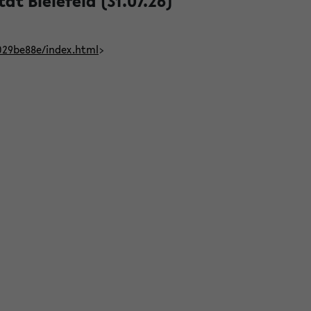
t Bielefeld (31.07.26)
029be88e/index.html
>