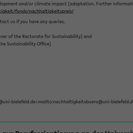
elopment and/or climate impact (adaptation. Further informat
igkeit/fonds/nachhaltigkeitspreis/
tact us if you have any queries.
r of the Rectorate for Sustainability) and
e Sustainability Office)
@uni-bielefeld.de<mailto:nachhaltigkeitsbuero@uni-bielefeld.