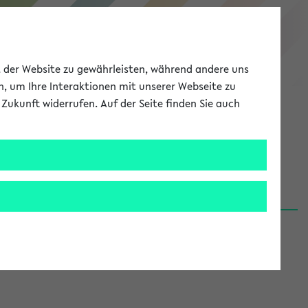
eKVV
ät der Website zu gewährleisten, während andere uns
h, um Ihre Interaktionen mit unserer Webseite zu
Zukunft widerrufen. Auf der Seite finden Sie auch
Meine Uni
EN
ANMELDEN
06.08.26)
renden':