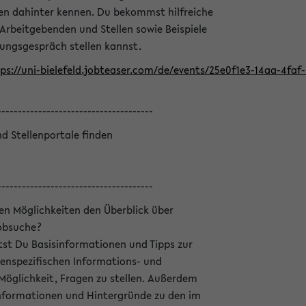
en dahinter kennen. Du bekommst hilfreiche
 Arbeitgebenden und Stellen sowie Beispiele
lungsgespräch stellen kannst.
ps://uni-bielefeld.jobteaser.com/de/events/25e0f1e3-14aa-4fa
--------------------------------------
nd Stellenportale finden
--------------------------------------
hen Möglichkeiten den Überblick über
Jobsuche?
ltst Du Basisinformationen und Tipps zur
enspezifischen Informations- und
 Möglichkeit, Fragen zu stellen. Außerdem
Informationen und Hintergründe zu den im