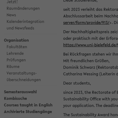
Liebe Studierende,
Jetzt!
Raumänderungen
seit 2023 verleiht das Rektora
News
Abschlussarbeit beim Nachhal
Kalenderintegration
server/form/provide/913/
>. D
und Newsfeeds
Der Nachhaltigkeitspreis zei
oder praktisch mit der Erfor
Organisation
https://www.uni-bielefeld.de
Fakultäten
Lehrende
Bei Rückfragen stehen wir Ih
Prüfungen
Mit freundlichen Grüßen,
Räume
Dominik Schwarz (Rektoratsb
Veranstaltungs-
Catharina Wessing (Leiterin 
überschneidungen
Dear students,
Semesterauswahl
since 2023, the Rectorate of B
Kombisuche
Sustainability Office with you
Courses taught in English
your application. The deadlin
Archivierte Studiengänge
The Sustainability Award hono