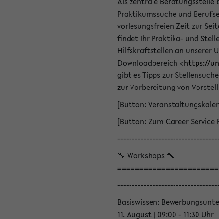
Als zentrale Beratungsstelle 
Praktikumssuche und Berufsei
vorlesungsfreien Zeit zur Seit
findet Ihr Praktika- und Ste
Hilfskraftstellen an unserer U
Downloadbereich <
https://u
gibt es Tipps zur Stellensuc
zur Vorbereitung von Vorstel
[Button: Veranstaltungskale
[Button: Zum Career Service 
----------------------------------
🔧 Workshops 🔨
=======================
----------------------------------
Basiswissen: Bewerbungsunte
11. August | 09:00 - 11:30 Uhr