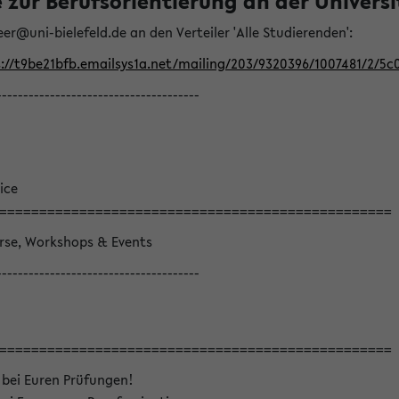
ur Berufsorientierung an der Universitä
eer@uni-bielefeld.de an den Verteiler 'Alle Studierenden':
://t9be21bfb.emailsys1a.net/mailing/203/9320396/1007481/2/5c
--------------------------------------
ice
=================================================
örse, Workshops & Events
--------------------------------------
=================================================
 bei Euren Prüfungen!