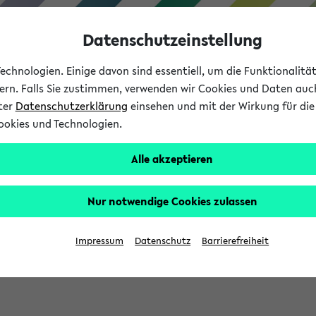
Datenschutzeinstellung
chnologien. Einige davon sind essentiell, um die Funktionalit
sern. Falls Sie zustimmen, verwenden wir Cookies und Daten auc
nter
Datenschutzerklärung
einsehen und mit der Wirkung für die 
ookies und Technologien.
Studium
Lehre
International
Alle akzeptieren
Nur notwendige Cookies zulassen
eis 2026: Bewerbungsphase gestartet (
Impressum
Datenschutz
Barrierefreiheit
chhaltigkeitsbuero@uni-bielefeld.de an den Verteiler 'Alle Studie