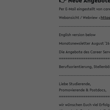
👉 Neue Angebote z
Per E-Mail eingestellt von car
Webansicht / Webview <
https
----------------------------------
English version below
Monatsnewsletter August '26
Die Angebote des Career Serv
=======================
Berufsorientierung, Stellenb
----------------------------------
Liebe Studierende,
Promovierende & Postdocs,
=======================
wir wünschen Euch viel Erfolg