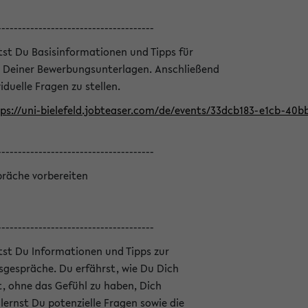
--------------------------------------
ltst Du Basisinformationen und Tipps für
 Deiner Bewerbungsunterlagen. Anschließend
iduelle Fragen zu stellen.
ps://uni-bielefeld.jobteaser.com/de/events/33dcb183-e1cb-40
--------------------------------------
präche vorbereiten
--------------------------------------
ltst Du Informationen und Tipps zur
sgespräche. Du erfährst, wie Du Dich
, ohne das Gefühl zu haben, Dich
ernst Du potenzielle Fragen sowie die