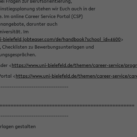
bei Fragen zur Berufsorientierung,
nstiegsplanung stehen wir Euch auch in der
e. Im online Career Service Portal (CSP)
llenangebote, darunter auch
niversität. Im
ni-bielefeld.jobteaser.com/de/handbook?school_id=4600
>
he, Checklisten zu Bewerbungsunterlagen und
lungsgesprächen.
nder <
https://www.uni-bielefeld.de/themen/career-service/pro
Portal <
https://www.uni-bielefeld.de/themen/career-service/car
--------------------------------------
=================================================
--------------------------------------
rlagen gestalten