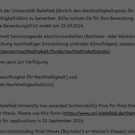
t der Universität Bielefeld jährlich den Nachhaltigkeitspreis für
tigkeitsbüro zu bewerben. Bitte nutzen Sie für Ihre Bewerbung
ie Bewerbungsfrist endet am 30.09.2026.
chnet herausragende Abschlussarbeiten (Bachelor- oder Master
schung nachhaltiger Entwicklung und/oder Klimafolgen(-anpassu
/themen/nachhaltigkeit/fonds/nachhaltigkeitspreis/
nen gern zur Verfügung.
eauftragter für Nachhaltigkeit) und
des Nachhaltigkeitsbüros)
ielefeld University has awarded Sustainability Prize for final the
r thesis. Please use this form<
https://www.uni-bielefeld.de/the
e for applications is 30 September 2026.
rs outstanding final theses (Bachelor's or Master's theses) whos