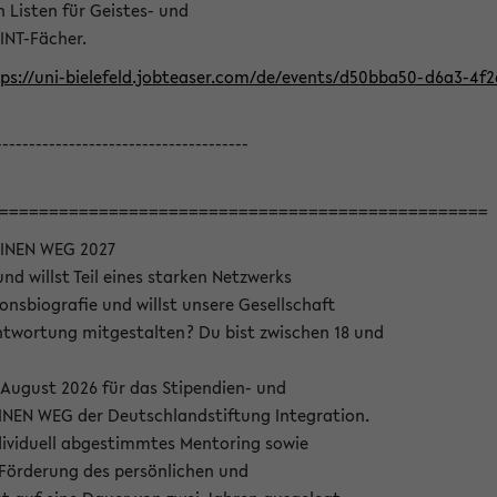
Listen für Geistes- und
INT-Fächer.
ps://uni-bielefeld.jobteaser.com/de/events/d50bba50-d6a3-4f
--------------------------------------
=================================================
INEN WEG 2027
nd willst Teil eines starken Netzwerks
onsbiografie und willst unsere Gesellschaft
wortung mitgestalten? Du bist zwischen 18 und
 August 2026 für das Stipendien- und
EN WEG der Deutschlandstiftung Integration.
dividuell abgestimmtes Mentoring sowie
 Förderung des persönlichen und