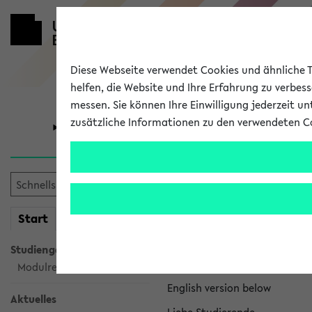
Diese Webseite verwendet Cookies und ähnliche Te
helfen, die Website und Ihre Erfahrung zu verbes
messen. Sie können Ihre Einwilligung jederzeit u
zusätzliche Informationen zu den verwendeten C
Universität
Forschung
eKVV News
mein
Start
eKVV
Nachhaltigkeitspr
Studiengangsauswahl
Per E-Mail eingestellt von na
Modulrecherche
English version below
Aktuelles