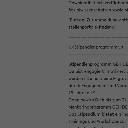
Downloadbereich verfügbaren 
Sozialwissenschaften sowie M
[Button: Zur Anmeldung <
htt
stellenportale-finden
>]
----------------------------------
👉Stipendienprogramm👈
=======================
Stipendienprogramm GEH DE
Du bist engagiert, motiviert u
werden? Du hast eine Migrati
durch Engagement und Verant
29 Jahre alt?
Dann bewirb Dich bis zum 31.
Mentoringprogramm GEH DEIN
Das Stipendium bietet ein in
Trainings und Workshops zur