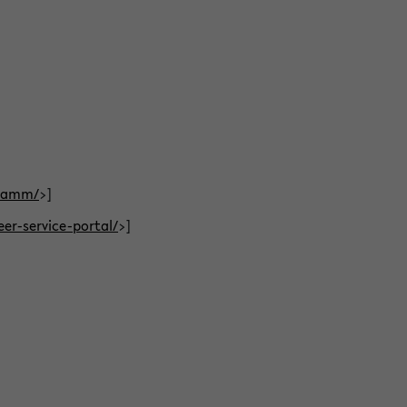
gramm/
>]
eer-service-portal/
>]