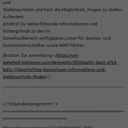
und
Stellenportalen und hast die Möglichkeit, Fragen zu stellen.
Außerdem
erhältst Du weiterführende Informationen und
Hintergründe zu den im
Downloadbereich verfügbaren Listen für Geistes- und
Sozialwissenschaften sowie MINT-Fächer.
[Button: Zur Anmeldung <
https://uni-
bielefeld.jobteaser.com/de/events/d50bba50-d6a3-4f2d-
bd2c-17d4a31e92aa-basiswissen-informations-und-
stellenportale-finden
>]
-----------------------------------------------------------------------
-
👉Stipendienprogramm👈
===============================================
=========================