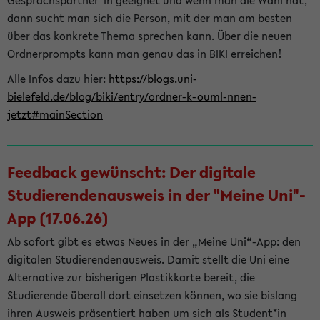
Gesprächspartner*in geeignet und wenn man die Wahl hat,
dann sucht man sich die Person, mit der man am besten
über das konkrete Thema sprechen kann. Über die neuen
Ordnerprompts kann man genau das in BIKI erreichen!
Alle Infos dazu hier:
https://blogs.uni-
bielefeld.de/blog/biki/entry/ordner-k-ouml-nnen-
jetzt#mainSection
Feedback gewünscht: Der digitale
Studierendenausweis in der "Meine Uni"-
App (17.06.26)
Ab sofort gibt es etwas Neues in der „Meine Uni“-App: den
digitalen Studierendenausweis. Damit stellt die Uni eine
Alternative zur bisherigen Plastikkarte bereit, die
Studierende überall dort einsetzen können, wo sie bislang
ihren Ausweis präsentiert haben um sich als Student*in