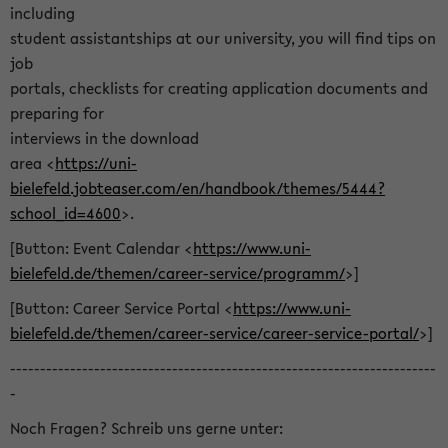
including
student assistantships at our university, you will find tips on
job
portals, checklists for creating application documents and
preparing for
interviews in the download
area <
https://uni-
bielefeld.jobteaser.com/en/handbook/themes/5444?
school_id=4600
>.
[Button: Event Calendar <
https://www.uni-
bielefeld.de/themen/career-service/programm/
>]
[Button: Career Service Portal <
https://www.uni-
bielefeld.de/themen/career-service/career-service-portal/
>]
-----------------------------------------------------------------------
-
Noch Fragen? Schreib uns gerne unter: