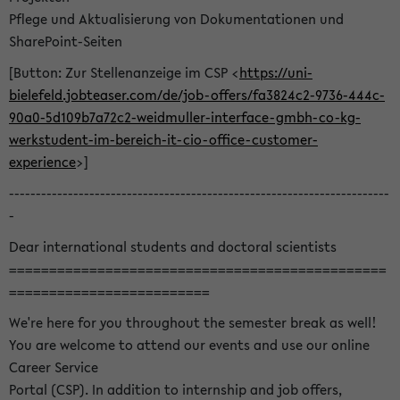
Pflege und Aktualisierung von Dokumentationen und
SharePoint-Seiten
[Button: Zur Stellenanzeige im CSP <
https://uni-
bielefeld.jobteaser.com/de/job-offers/fa3824c2-9736-444c-
90a0-5d109b7a72c2-weidmuller-interface-gmbh-co-kg-
werkstudent-im-bereich-it-cio-office-customer-
experience
>]
-----------------------------------------------------------------------
-
Dear international students and doctoral scientists
===============================================
=========================
We're here for you throughout the semester break as well!
You are welcome to attend our events and use our online
Career Service
Portal (CSP). In addition to internship and job offers,