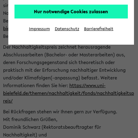
sind herzlich eingeladen sich mit Ihrer Abschlussarbeit beim
Nur notwendige Cookies zulassen
Nachhaltigkeitsbüro zu bewerben. Bitte nutzen Sie für Ihre
Bewerbung dieses Formular<
https://formulare.uni-
bielefeld.de/frontend-server/form/provide/913/
>. Die
Impressum
Datenschutz
Barrierefreiheit
Bewerbungsfrist endet am 30.09.2026.
Der Nachhaltigkeitspreis zeichnet herausragende
Abschlussarbeiten (Bachelor- oder Masterarbeiten) aus,
deren Forschungsgegenstand sich theoretisch oder
praktisch mit der Erforschung nachhaltiger Entwicklung
und/oder Klimafolgen(-anpassung) befasst. Weitere
Informationen finden Sie hier:
https://www.uni-
bielefeld.de/themen/nachhaltigkeit/fonds/nachhaltigkeitsp
reis/
Bei Rückfragen stehen wir Ihnen gern zur Verfügung.
Mit freundlichen Grüßen,
Dominik Schwarz (Rektoratsbeauftragter für
Nachhaltigkeit) und