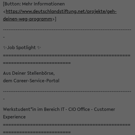
[Button: Mehr Informationen
<
https://www.deutschlandstiftung.net/projekte/geh-
deinen-weg-programm
>]
-----------------------------------------------------------------------
-
✨Job Spotlight ✨
===============================================
=========================
Aus Deiner Stellenbörse,
dem Career-Service-Portal
-----------------------------------------------------------------------
-
Werkstudent*in im Bereich IT - CIO Office - Customer
Experience
===============================================
=========================