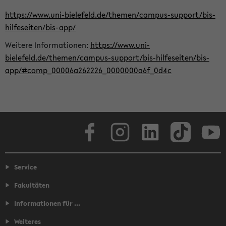
https://www.uni-bielefeld.de/themen/campus-support/bis-
hilfeseiten/bis-app/
Weitere Informationen:
https://www.uni-
bielefeld.de/themen/campus-support/bis-hilfeseiten/bis-
app/#comp_00006a262226_0000000a6f_0d4c
Facebook
Instagram
LinkedIn
TikTok
Youtube
Service
Fakultäten
Informationen für ...
Weiteres