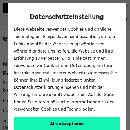
Datenschutzeinstellung
eKVV
Diese Webseite verwendet Cookies und ähnliche
eKVV News
Technologien. Einige davon sind essentiell, um die
Funktionalität der Website zu gewährleisten,
während andere uns helfen, die Website und Ihre
Erfahrung zu verbessern. Falls Sie zustimmen,
Nachhaltigkeitspreis 2026:
verwenden wir Cookies und Daten auch, um Ihre
Bewerbungsphase gestartet (06.08.26)
Interaktionen mit unserer Webseite zu messen. Sie
können Ihre Einwilligung jederzeit unter
Per E-Mail eingestellt von nachhaltigkeitsbuero@uni-
Datenschutzerklärung
einsehen und mit der
bielefeld.de an den Verteiler 'Alle Studierenden':
Wirkung für die Zukunft widerrufen. Auf der Seite
English version below
finden Sie auch zusätzliche Informationen zu den
verwendeten Cookies und Technologien.
Liebe Studierende,
seit 2023 verleiht das Rektorat der Universität Bielefeld
Alle akzeptieren
jährlich den Nachhaltigkeitspreis für Abschlussarbeiten. Sie