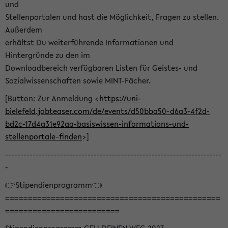
und
Stellenportalen und hast die Möglichkeit, Fragen zu stellen.
Außerdem
erhältst Du weiterführende Informationen und
Hintergründe zu den im
Downloadbereich verfügbaren Listen für Geistes- und
Sozialwissenschaften sowie MINT-Fächer.
[Button: Zur Anmeldung <
https://uni-
bielefeld.jobteaser.com/de/events/d50bba50-d6a3-4f2d-
bd2c-17d4a31e92aa-basiswissen-informations-und-
stellenportale-finden
>]
-----------------------------------------------------------------------
-
👉Stipendienprogramm👈
===============================================
=========================