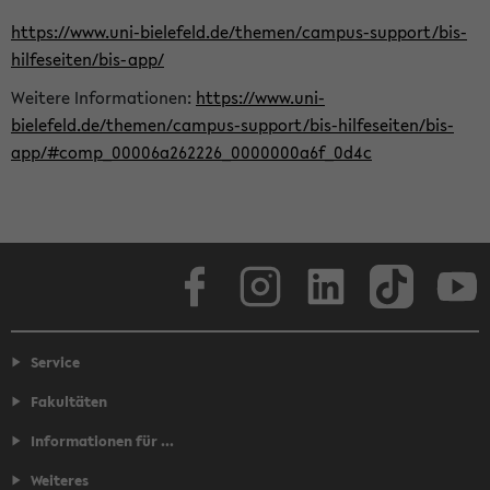
https://www.uni-bielefeld.de/themen/campus-support/bis-
hilfeseiten/bis-app/
Weitere Informationen:
https://www.uni-
bielefeld.de/themen/campus-support/bis-hilfeseiten/bis-
app/#comp_00006a262226_0000000a6f_0d4c
Facebook
Instagram
LinkedIn
TikTok
Youtube
Service
Fakultäten
Informationen für ...
Weiteres