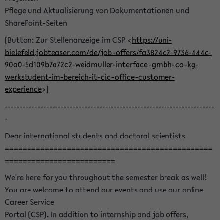
Pflege und Aktualisierung von Dokumentationen und
SharePoint-Seiten
[Button: Zur Stellenanzeige im CSP <
https://uni-
bielefeld.jobteaser.com/de/job-offers/fa3824c2-9736-444c-
90a0-5d109b7a72c2-weidmuller-interface-gmbh-co-kg-
werkstudent-im-bereich-it-cio-office-customer-
experience
>]
-----------------------------------------------------------------------
-
Dear international students and doctoral scientists
===============================================
=========================
We're here for you throughout the semester break as well!
You are welcome to attend our events and use our online
Career Service
Portal (CSP). In addition to internship and job offers,