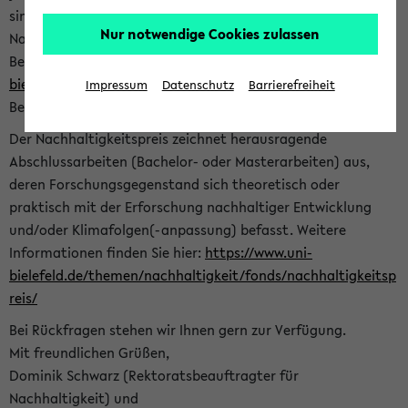
sind herzlich eingeladen sich mit Ihrer Abschlussarbeit beim
Nur notwendige Cookies zulassen
Nachhaltigkeitsbüro zu bewerben. Bitte nutzen Sie für Ihre
Bewerbung dieses Formular<
https://formulare.uni-
bielefeld.de/frontend-server/form/provide/913/
>. Die
Impressum
Datenschutz
Barrierefreiheit
Bewerbungsfrist endet am 30.09.2026.
Der Nachhaltigkeitspreis zeichnet herausragende
Abschlussarbeiten (Bachelor- oder Masterarbeiten) aus,
deren Forschungsgegenstand sich theoretisch oder
praktisch mit der Erforschung nachhaltiger Entwicklung
und/oder Klimafolgen(-anpassung) befasst. Weitere
Informationen finden Sie hier:
https://www.uni-
bielefeld.de/themen/nachhaltigkeit/fonds/nachhaltigkeitsp
reis/
Bei Rückfragen stehen wir Ihnen gern zur Verfügung.
Mit freundlichen Grüßen,
Dominik Schwarz (Rektoratsbeauftragter für
Nachhaltigkeit) und