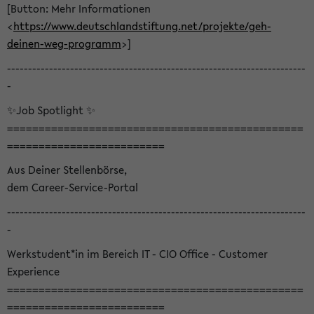
[Button: Mehr Informationen
<
https://www.deutschlandstiftung.net/projekte/geh-
deinen-weg-programm
>]
-----------------------------------------------------------------------
-
✨Job Spotlight ✨
===============================================
=========================
Aus Deiner Stellenbörse,
dem Career-Service-Portal
-----------------------------------------------------------------------
-
Werkstudent*in im Bereich IT - CIO Office - Customer
Experience
===============================================
=========================