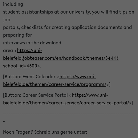
including
student assistantships at our university, you will find tips on
job
portals, checklists for creating application documents and
preparing for
interviews in the download
area <
https://uni-
bielefeld.jobteaser.com/en/handbook/themes/5444?
school_id=4600
>.
[Button: Event Calendar <
https://www.uni-
bielefeld.de/themen/career-service/programm/
>]
[Button: Career Service Portal <
https://www.uni-
bielefeld.de/themen/career-service/career-service-portal/
>]
-----------------------------------------------------------------------
-
Noch Fragen? Schreib uns gerne unter: