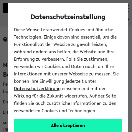
Datenschutzeinstellung
eKVV
Diese Webseite verwendet Cookies und ähnliche
eKVV News
Technologien. Einige davon sind essentiell, um die
Funktionalität der Website zu gewährleisten,
während andere uns helfen, die Website und Ihre
Erfahrung zu verbessern. Falls Sie zustimmen,
Nachhaltigkeitspreis 2026:
verwenden wir Cookies und Daten auch, um Ihre
Bewerbungsphase gestartet (06.08.26)
Interaktionen mit unserer Webseite zu messen. Sie
können Ihre Einwilligung jederzeit unter
Per E-Mail eingestellt von nachhaltigkeitsbuero@uni-
Datenschutzerklärung
einsehen und mit der
bielefeld.de an den Verteiler 'Alle Studierenden':
Wirkung für die Zukunft widerrufen. Auf der Seite
English version below
finden Sie auch zusätzliche Informationen zu den
verwendeten Cookies und Technologien.
Liebe Studierende,
seit 2023 verleiht das Rektorat der Universität Bielefeld
Alle akzeptieren
jährlich den Nachhaltigkeitspreis für Abschlussarbeiten. Sie