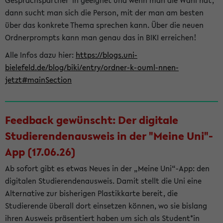
Gesprächspartner*in geeignet und wenn man die Wahl hat,
dann sucht man sich die Person, mit der man am besten
über das konkrete Thema sprechen kann. Über die neuen
Ordnerprompts kann man genau das in BIKI erreichen!
Alle Infos dazu hier:
https://blogs.uni-
bielefeld.de/blog/biki/entry/ordner-k-ouml-nnen-
jetzt#mainSection
Feedback gewünscht: Der digitale
Studierendenausweis in der "Meine Uni"-
App (17.06.26)
Ab sofort gibt es etwas Neues in der „Meine Uni“-App: den
digitalen Studierendenausweis. Damit stellt die Uni eine
Alternative zur bisherigen Plastikkarte bereit, die
Studierende überall dort einsetzen können, wo sie bislang
ihren Ausweis präsentiert haben um sich als Student*in