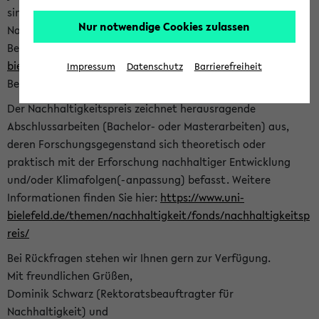
sind herzlich eingeladen sich mit Ihrer Abschlussarbeit beim
Nur notwendige Cookies zulassen
Nachhaltigkeitsbüro zu bewerben. Bitte nutzen Sie für Ihre
Bewerbung dieses Formular<
https://formulare.uni-
bielefeld.de/frontend-server/form/provide/913/
>. Die
Impressum
Datenschutz
Barrierefreiheit
Bewerbungsfrist endet am 30.09.2026.
Der Nachhaltigkeitspreis zeichnet herausragende
Abschlussarbeiten (Bachelor- oder Masterarbeiten) aus,
deren Forschungsgegenstand sich theoretisch oder
praktisch mit der Erforschung nachhaltiger Entwicklung
und/oder Klimafolgen(-anpassung) befasst. Weitere
Informationen finden Sie hier:
https://www.uni-
bielefeld.de/themen/nachhaltigkeit/fonds/nachhaltigkeitsp
reis/
Bei Rückfragen stehen wir Ihnen gern zur Verfügung.
Mit freundlichen Grüßen,
Dominik Schwarz (Rektoratsbeauftragter für
Nachhaltigkeit) und