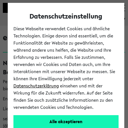
Datenschutzeinstellung
eKVV
Diese Webseite verwendet Cookies und ähnliche
eKVV News
Technologien. Einige davon sind essentiell, um die
Funktionalität der Website zu gewährleisten,
während andere uns helfen, die Website und Ihre
Erfahrung zu verbessern. Falls Sie zustimmen,
Nachhaltigkeitspreis 2026:
verwenden wir Cookies und Daten auch, um Ihre
Bewerbungsphase gestartet (06.08.26)
Interaktionen mit unserer Webseite zu messen. Sie
können Ihre Einwilligung jederzeit unter
Per E-Mail eingestellt von nachhaltigkeitsbuero@uni-
Datenschutzerklärung
einsehen und mit der
bielefeld.de an den Verteiler 'Alle Studierenden':
Wirkung für die Zukunft widerrufen. Auf der Seite
English version below
finden Sie auch zusätzliche Informationen zu den
verwendeten Cookies und Technologien.
Liebe Studierende,
seit 2023 verleiht das Rektorat der Universität Bielefeld
Alle akzeptieren
jährlich den Nachhaltigkeitspreis für Abschlussarbeiten. Sie