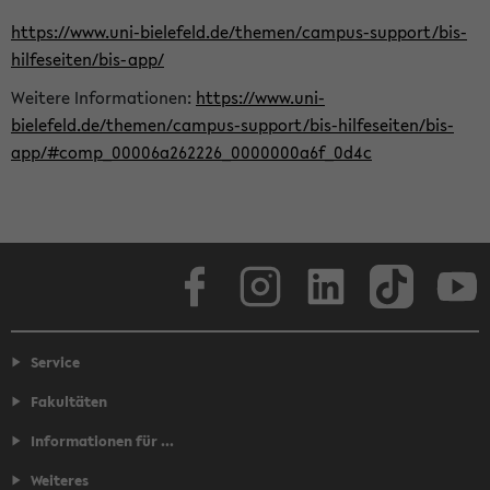
https://www.uni-bielefeld.de/themen/campus-support/bis-
hilfeseiten/bis-app/
Weitere Informationen:
https://www.uni-
bielefeld.de/themen/campus-support/bis-hilfeseiten/bis-
app/#comp_00006a262226_0000000a6f_0d4c
Facebook
Instagram
LinkedIn
TikTok
Youtube
Service
Fakultäten
Informationen für ...
Weiteres