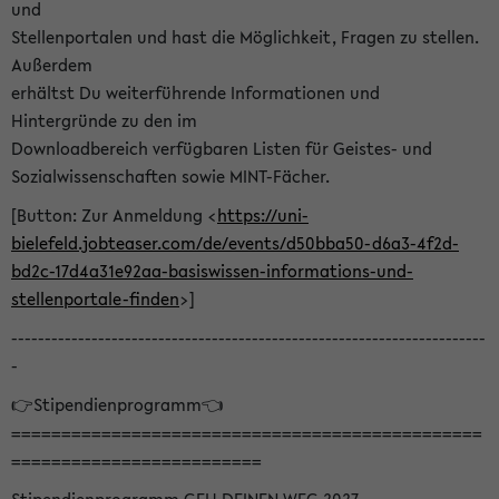
und
Stellenportalen und hast die Möglichkeit, Fragen zu stellen.
Außerdem
erhältst Du weiterführende Informationen und
Hintergründe zu den im
Downloadbereich verfügbaren Listen für Geistes- und
Sozialwissenschaften sowie MINT-Fächer.
[Button: Zur Anmeldung <
https://uni-
bielefeld.jobteaser.com/de/events/d50bba50-d6a3-4f2d-
bd2c-17d4a31e92aa-basiswissen-informations-und-
stellenportale-finden
>]
-----------------------------------------------------------------------
-
👉Stipendienprogramm👈
===============================================
=========================