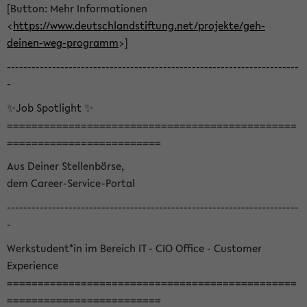
[Button: Mehr Informationen
<
https://www.deutschlandstiftung.net/projekte/geh-
deinen-weg-programm
>]
-----------------------------------------------------------------------
-
✨Job Spotlight ✨
===============================================
=========================
Aus Deiner Stellenbörse,
dem Career-Service-Portal
-----------------------------------------------------------------------
-
Werkstudent*in im Bereich IT - CIO Office - Customer
Experience
===============================================
=========================