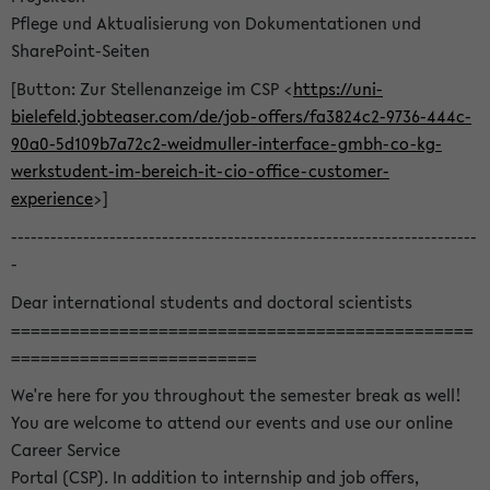
Pflege und Aktualisierung von Dokumentationen und
SharePoint-Seiten
[Button: Zur Stellenanzeige im CSP <
https://uni-
bielefeld.jobteaser.com/de/job-offers/fa3824c2-9736-444c-
90a0-5d109b7a72c2-weidmuller-interface-gmbh-co-kg-
werkstudent-im-bereich-it-cio-office-customer-
experience
>]
-----------------------------------------------------------------------
-
Dear international students and doctoral scientists
===============================================
=========================
We're here for you throughout the semester break as well!
You are welcome to attend our events and use our online
Career Service
Portal (CSP). In addition to internship and job offers,