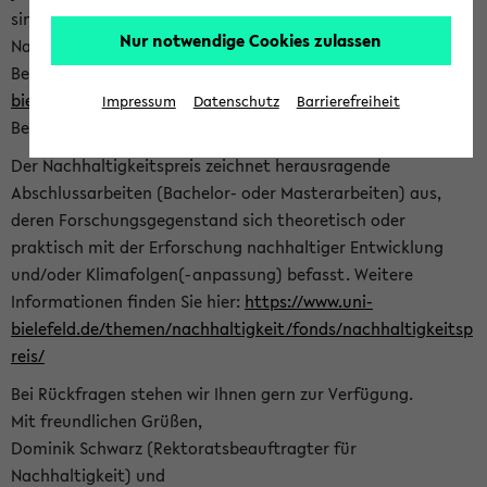
sind herzlich eingeladen sich mit Ihrer Abschlussarbeit beim
Nur notwendige Cookies zulassen
Nachhaltigkeitsbüro zu bewerben. Bitte nutzen Sie für Ihre
Bewerbung dieses Formular<
https://formulare.uni-
bielefeld.de/frontend-server/form/provide/913/
>. Die
Impressum
Datenschutz
Barrierefreiheit
Bewerbungsfrist endet am 30.09.2026.
Der Nachhaltigkeitspreis zeichnet herausragende
Abschlussarbeiten (Bachelor- oder Masterarbeiten) aus,
deren Forschungsgegenstand sich theoretisch oder
praktisch mit der Erforschung nachhaltiger Entwicklung
und/oder Klimafolgen(-anpassung) befasst. Weitere
Informationen finden Sie hier:
https://www.uni-
bielefeld.de/themen/nachhaltigkeit/fonds/nachhaltigkeitsp
reis/
Bei Rückfragen stehen wir Ihnen gern zur Verfügung.
Mit freundlichen Grüßen,
Dominik Schwarz (Rektoratsbeauftragter für
Nachhaltigkeit) und