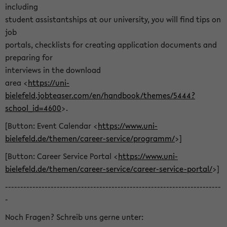
including
student assistantships at our university, you will find tips on
job
portals, checklists for creating application documents and
preparing for
interviews in the download
area <
https://uni-
bielefeld.jobteaser.com/en/handbook/themes/5444?
school_id=4600
>.
[Button: Event Calendar <
https://www.uni-
bielefeld.de/themen/career-service/programm/
>]
[Button: Career Service Portal <
https://www.uni-
bielefeld.de/themen/career-service/career-service-portal/
>]
-----------------------------------------------------------------------
-
Noch Fragen? Schreib uns gerne unter: