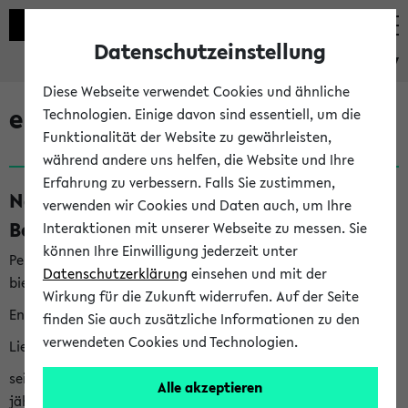
Datenschutzeinstellung
eKVV
Diese Webseite verwendet Cookies und ähnliche
eKVV News
Technologien. Einige davon sind essentiell, um die
Funktionalität der Website zu gewährleisten,
während andere uns helfen, die Website und Ihre
Erfahrung zu verbessern. Falls Sie zustimmen,
Nachhaltigkeitspreis 2026:
verwenden wir Cookies und Daten auch, um Ihre
Bewerbungsphase gestartet (06.08.26)
Interaktionen mit unserer Webseite zu messen. Sie
können Ihre Einwilligung jederzeit unter
Per E-Mail eingestellt von nachhaltigkeitsbuero@uni-
Datenschutzerklärung
einsehen und mit der
bielefeld.de an den Verteiler 'Alle Studierenden':
Wirkung für die Zukunft widerrufen. Auf der Seite
English version below
finden Sie auch zusätzliche Informationen zu den
verwendeten Cookies und Technologien.
Liebe Studierende,
seit 2023 verleiht das Rektorat der Universität Bielefeld
Alle akzeptieren
jährlich den Nachhaltigkeitspreis für Abschlussarbeiten. Sie