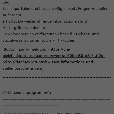
und
Stellenportalen und hast die Möglichkeit, Fragen zu stellen.
Außerdem
erhältst Du weiterführende Informationen und
Hintergründe zu den im
Downloadbereich verfügbaren Listen für Geistes- und
Sozialwissenschaften sowie MINT-Fächer.
[Button: Zur Anmeldung <
https://uni-
bielefeld.jobteaser.com/de/events/d50bba50-d6a3-4f2d-
bd2c-17d4a31e92aa-basiswissen-informations-und-
stellenportale-finden
>]
-----------------------------------------------------------------------
-
👉Stipendienprogramm👈
===============================================
=========================