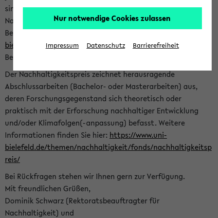
sind herzlich eingeladen sich mit Ihrer Abschlussarbeit beim
Nur notwendige Cookies zulassen
Nachhaltigkeitsbüro zu bewerben. Bitte nutzen Sie für Ihre
Bewerbung dieses Formular<
https://formulare.uni-
bielefeld.de/frontend-server/form/provide/913/
>. Die
Impressum
Datenschutz
Barrierefreiheit
Bewerbungsfrist endet am 30.09.2026.
Der Nachhaltigkeitspreis zeichnet herausragende
Abschlussarbeiten (Bachelor- oder Masterarbeiten) aus,
deren Forschungsgegenstand sich theoretisch oder
praktisch mit der Erforschung nachhaltiger Entwicklung
und/oder Klimafolgen(-anpassung) befasst. Weitere
Informationen finden Sie hier:
https://www.uni-
bielefeld.de/themen/nachhaltigkeit/fonds/nachhaltigkeitsp
reis/
Bei Rückfragen stehen wir Ihnen gern zur Verfügung.
Mit freundlichen Grüßen,
Dominik Schwarz (Rektoratsbeauftragter für
Nachhaltigkeit) und