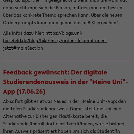
Gesprächspartner*in geeignet und wenn man die Wahl hat,
dann sucht man sich die Person, mit der man am besten
über das konkrete Thema sprechen kann. Über die neuen
Ordnerprompts kann man genau das in BIKI erreichen!
Alle Infos dazu hier:
https://blogs.uni-
bielefeld.de/blog/biki/entry/ordner-k-ouml-nnen-
jetzt#mainSection
Feedback gewünscht: Der digitale
Studierendenausweis in der "Meine Uni"-
App (17.06.26)
Ab sofort gibt es etwas Neues in der „Meine Uni“-App: den
digitalen Studierendenausweis. Damit stellt die Uni eine
Alternative zur bisherigen Plastikkarte bereit, die
Studierende überall dort einsetzen können, wo sie bislang
ihren Ausweis präsentiert haben um sich als Student*in