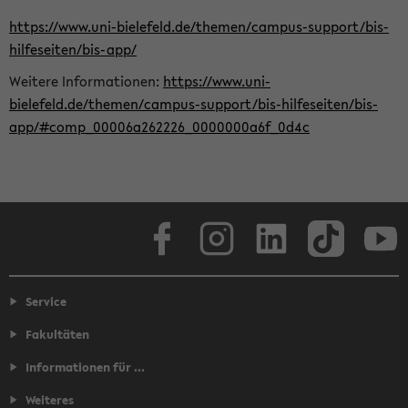
https://www.uni-bielefeld.de/themen/campus-support/bis-
hilfeseiten/bis-app/
Weitere Informationen:
https://www.uni-
bielefeld.de/themen/campus-support/bis-hilfeseiten/bis-
app/#comp_00006a262226_0000000a6f_0d4c
Facebook
Instagram
LinkedIn
TikTok
Youtube
Service
Fakultäten
Informationen für ...
Weiteres