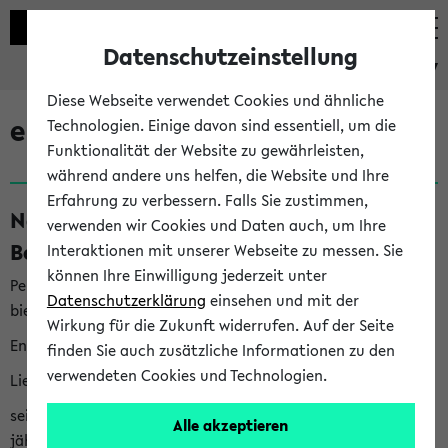
Datenschutzeinstellung
eKVV
Diese Webseite verwendet Cookies und ähnliche
eKVV News
Technologien. Einige davon sind essentiell, um die
Funktionalität der Website zu gewährleisten,
während andere uns helfen, die Website und Ihre
Erfahrung zu verbessern. Falls Sie zustimmen,
Nachhaltigkeitspreis 2026:
verwenden wir Cookies und Daten auch, um Ihre
Bewerbungsphase gestartet (06.08.26)
Interaktionen mit unserer Webseite zu messen. Sie
können Ihre Einwilligung jederzeit unter
Per E-Mail eingestellt von nachhaltigkeitsbuero@uni-
Datenschutzerklärung
einsehen und mit der
bielefeld.de an den Verteiler 'Alle Studierenden':
Wirkung für die Zukunft widerrufen. Auf der Seite
English version below
finden Sie auch zusätzliche Informationen zu den
verwendeten Cookies und Technologien.
Liebe Studierende,
seit 2023 verleiht das Rektorat der Universität Bielefeld
Alle akzeptieren
jährlich den Nachhaltigkeitspreis für Abschlussarbeiten. Sie