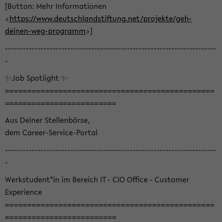
[Button: Mehr Informationen
<
https://www.deutschlandstiftung.net/projekte/geh-
deinen-weg-programm
>]
-----------------------------------------------------------------------
-
✨Job Spotlight ✨
===============================================
=========================
Aus Deiner Stellenbörse,
dem Career-Service-Portal
-----------------------------------------------------------------------
-
Werkstudent*in im Bereich IT - CIO Office - Customer
Experience
===============================================
=========================