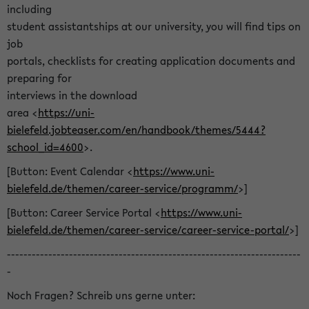
including
student assistantships at our university, you will find tips on
job
portals, checklists for creating application documents and
preparing for
interviews in the download
area <
https://uni-
bielefeld.jobteaser.com/en/handbook/themes/5444?
school_id=4600
>.
[Button: Event Calendar <
https://www.uni-
bielefeld.de/themen/career-service/programm/
>]
[Button: Career Service Portal <
https://www.uni-
bielefeld.de/themen/career-service/career-service-portal/
>]
-----------------------------------------------------------------------
-
Noch Fragen? Schreib uns gerne unter: