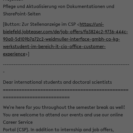
Pflege und Aktualisierung von Dokumentationen und
SharePoint-Seiten
[Button: Zur Stellenanzeige im CSP <
https://uni-
bielefeld.jobteaser.com/de/job-offers/fa3824c2-9736-444c-
90a0-5d109b7a72c2-weidmuller-interface-gmbh-co-kg-
werkstudent-im-bereich-it-cio-office-customer-
experience
>]
-----------------------------------------------------------------------
-
Dear international students and doctoral scientists
===============================================
=========================
We're here for you throughout the semester break as well!
You are welcome to attend our events and use our online
Career Service
Portal (CSP). In addition to internship and job offers,