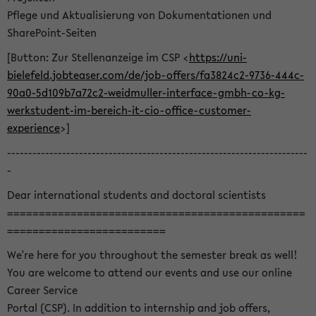
Pflege und Aktualisierung von Dokumentationen und
SharePoint-Seiten
[Button: Zur Stellenanzeige im CSP <
https://uni-
bielefeld.jobteaser.com/de/job-offers/fa3824c2-9736-444c-
90a0-5d109b7a72c2-weidmuller-interface-gmbh-co-kg-
werkstudent-im-bereich-it-cio-office-customer-
experience
>]
-----------------------------------------------------------------------
-
Dear international students and doctoral scientists
===============================================
=========================
We're here for you throughout the semester break as well!
You are welcome to attend our events and use our online
Career Service
Portal (CSP). In addition to internship and job offers,