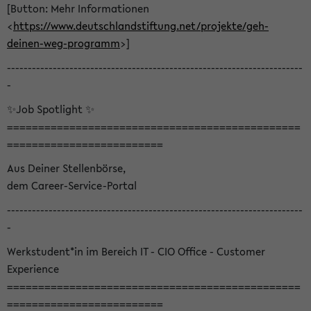
[Button: Mehr Informationen
<
https://www.deutschlandstiftung.net/projekte/geh-
deinen-weg-programm
>]
-----------------------------------------------------------------------
-
✨Job Spotlight ✨
===============================================
=========================
Aus Deiner Stellenbörse,
dem Career-Service-Portal
-----------------------------------------------------------------------
-
Werkstudent*in im Bereich IT - CIO Office - Customer
Experience
===============================================
=========================