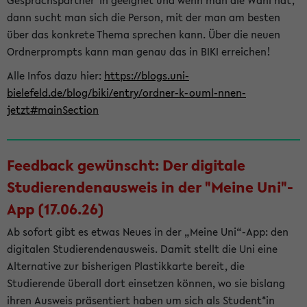
Gesprächspartner*in geeignet und wenn man die Wahl hat,
dann sucht man sich die Person, mit der man am besten
über das konkrete Thema sprechen kann. Über die neuen
Ordnerprompts kann man genau das in BIKI erreichen!
Alle Infos dazu hier:
https://blogs.uni-
bielefeld.de/blog/biki/entry/ordner-k-ouml-nnen-
jetzt#mainSection
Feedback gewünscht: Der digitale
Studierendenausweis in der "Meine Uni"-
App (17.06.26)
Ab sofort gibt es etwas Neues in der „Meine Uni“-App: den
digitalen Studierendenausweis. Damit stellt die Uni eine
Alternative zur bisherigen Plastikkarte bereit, die
Studierende überall dort einsetzen können, wo sie bislang
ihren Ausweis präsentiert haben um sich als Student*in