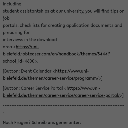
including
student assistantships at our university, you will find tips on
job
portals, checklists for creating application documents and
preparing for
interviews in the download
area <
https://uni-
bielefeld.jobteaser.com/en/handbook/themes/5444?
school_id=4600
>.
[Button: Event Calendar <
https://www.uni-
bielefeld.de/themen/career-service/programm/
>]
[Button: Career Service Portal <
https://www.uni-
bielefeld.de/themen/career-service/career-service-portal/
>]
-----------------------------------------------------------------------
-
Noch Fragen? Schreib uns gerne unter: