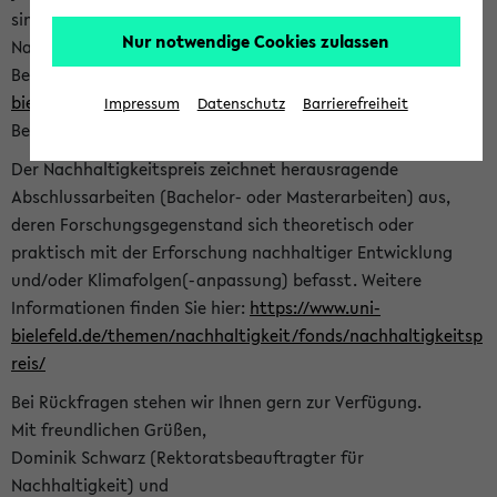
sind herzlich eingeladen sich mit Ihrer Abschlussarbeit beim
Nur notwendige Cookies zulassen
Nachhaltigkeitsbüro zu bewerben. Bitte nutzen Sie für Ihre
Bewerbung dieses Formular<
https://formulare.uni-
bielefeld.de/frontend-server/form/provide/913/
>. Die
Impressum
Datenschutz
Barrierefreiheit
Bewerbungsfrist endet am 30.09.2026.
Der Nachhaltigkeitspreis zeichnet herausragende
Abschlussarbeiten (Bachelor- oder Masterarbeiten) aus,
deren Forschungsgegenstand sich theoretisch oder
praktisch mit der Erforschung nachhaltiger Entwicklung
und/oder Klimafolgen(-anpassung) befasst. Weitere
Informationen finden Sie hier:
https://www.uni-
bielefeld.de/themen/nachhaltigkeit/fonds/nachhaltigkeitsp
reis/
Bei Rückfragen stehen wir Ihnen gern zur Verfügung.
Mit freundlichen Grüßen,
Dominik Schwarz (Rektoratsbeauftragter für
Nachhaltigkeit) und