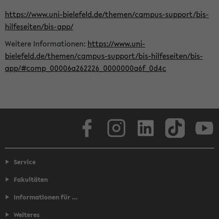
https://www.uni-bielefeld.de/themen/campus-support/bis-
hilfeseiten/bis-app/
Weitere Informationen:
https://www.uni-
bielefeld.de/themen/campus-support/bis-hilfeseiten/bis-
app/#comp_00006a262226_0000000a6f_0d4c
Facebook
Instagram
LinkedIn
TikTok
Youtube
Service
Fakultäten
Informationen für ...
Weiteres