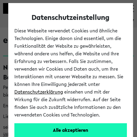
Datenschutzeinstellung
eKVV
Diese Webseite verwendet Cookies und ähnliche
eKVV News
Technologien. Einige davon sind essentiell, um die
Funktionalität der Website zu gewährleisten,
während andere uns helfen, die Website und Ihre
Erfahrung zu verbessern. Falls Sie zustimmen,
Nachhaltigkeitspreis 2026:
verwenden wir Cookies und Daten auch, um Ihre
Bewerbungsphase gestartet (06.08.26)
Interaktionen mit unserer Webseite zu messen. Sie
können Ihre Einwilligung jederzeit unter
Per E-Mail eingestellt von nachhaltigkeitsbuero@uni-
Datenschutzerklärung
einsehen und mit der
bielefeld.de an den Verteiler 'Alle Studierenden':
Wirkung für die Zukunft widerrufen. Auf der Seite
English version below
finden Sie auch zusätzliche Informationen zu den
verwendeten Cookies und Technologien.
Liebe Studierende,
seit 2023 verleiht das Rektorat der Universität Bielefeld
Alle akzeptieren
jährlich den Nachhaltigkeitspreis für Abschlussarbeiten. Sie