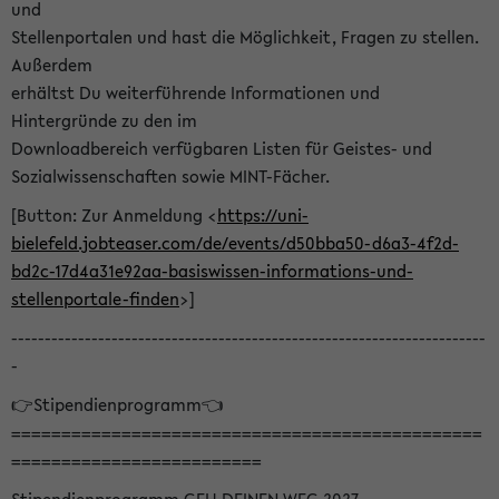
und
Stellenportalen und hast die Möglichkeit, Fragen zu stellen.
Außerdem
erhältst Du weiterführende Informationen und
Hintergründe zu den im
Downloadbereich verfügbaren Listen für Geistes- und
Sozialwissenschaften sowie MINT-Fächer.
[Button: Zur Anmeldung <
https://uni-
bielefeld.jobteaser.com/de/events/d50bba50-d6a3-4f2d-
bd2c-17d4a31e92aa-basiswissen-informations-und-
stellenportale-finden
>]
-----------------------------------------------------------------------
-
👉Stipendienprogramm👈
===============================================
=========================