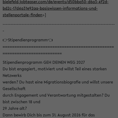
bielefeld.jobteaser.com/de/events/d50bba50-d6a3-4f2d-
bd2c-17d4a31e92aa-basiswissen-informations-und-
stellenportale-finden
>]
-----------------------------------------------------------------------
-
👉Stipendienprogramm👈
===============================================
=========================
Stipendienprogramm GEH DEINEN WEG 2027
Du bist engagiert, motiviert und willst Teil eines starken
Netzwerks
werden? Du hast eine Migrationsbiografie und willst unsere
Gesellschaft
durch Engagement und Verantwortung mitgestalten? Du
bist zwischen 18 und
29 Jahre alt?
Dann bewirb Dich bis zum 31. August 2026 für das