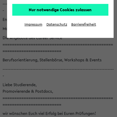
-----------------------------------------------------------------------
Nur notwendige Cookies zulassen
-
English version below
Impressum
Datenschutz
Barrierefreiheit
Monatsnewsletter August '26
Die Angebote des Career Service
===============================================
=========================
Berufsorientierung, Stellenbörse, Workshops & Events
-----------------------------------------------------------------------
-
Liebe Studierende,
Promovierende & Postdocs,
===============================================
=========================
wir wünschen Euch viel Erfolg bei Euren Prüfungen!