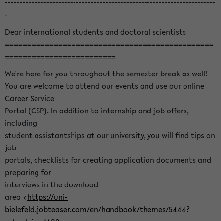
-----------------------------------------------------------------------
-
Dear international students and doctoral scientists
===============================================
=========================
We're here for you throughout the semester break as well!
You are welcome to attend our events and use our online
Career Service
Portal (CSP). In addition to internship and job offers,
including
student assistantships at our university, you will find tips on
job
portals, checklists for creating application documents and
preparing for
interviews in the download
area <
https://uni-
bielefeld.jobteaser.com/en/handbook/themes/5444?