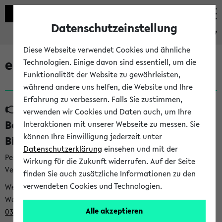
Datenschutzeinstellung
eKVV
Diese Webseite verwendet Cookies und ähnliche
eKVV News
Technologien. Einige davon sind essentiell, um die
Funktionalität der Website zu gewährleisten,
während andere uns helfen, die Website und Ihre
Erfahrung zu verbessern. Falls Sie zustimmen,
👉 Neue Angebote zur
verwenden wir Cookies und Daten auch, um Ihre
Berufsorientierung an der Universität
Interaktionen mit unserer Webseite zu messen. Sie
können Ihre Einwilligung jederzeit unter
Bielefeld (31.07.26)
Datenschutzerklärung
einsehen und mit der
Per E-Mail eingestellt von career@uni-bielefeld.de an den
Wirkung für die Zukunft widerrufen. Auf der Seite
Verteiler 'Alle Studierenden':
finden Sie auch zusätzliche Informationen zu den
verwendeten Cookies und Technologien.
Webansicht /
Webview <
https://t9be21bfb.emailsys1a.net/mailing/203/932
Alle akzeptieren
0396/1007481/2/5c029be88e/index.html
>