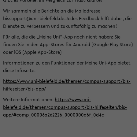
Gibt es Vorteile, im Vergleich zur Plastikkarte?
Wir sammeln alle Berichte an die Mailadresse
bissupport@uni-bielefeld.de.Jedes Feedback hilft dabei, die
Dienste zu verbessern und zukunftsfähig zu machen!
Für alle, die die „Meine Uni“-App noch nicht haben: Sie
finden Sie in den App-Stores für Android (Google Play Store)
oder iOS (Apple App-Store)
Informationen zu den Funktionen der Meine Uni-App bietet
diese Infoseite:
https://www.uni-bielefeld.de/themen/campus-support/bis-
hilfeseiten/bis-app/
Weitere Informationen:
https://www.uni-
bielefeld.de/themen/campus-support/bis-hilfeseiten/bis-
app/#comp_00006a262226_0000000a6f_0d4c