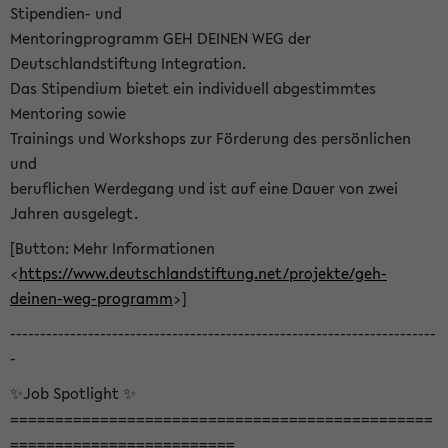
Stipendien- und
Mentoringprogramm GEH DEINEN WEG der
Deutschlandstiftung Integration.
Das Stipendium bietet ein individuell abgestimmtes
Mentoring sowie
Trainings und Workshops zur Förderung des persönlichen
und
beruflichen Werdegang und ist auf eine Dauer von zwei
Jahren ausgelegt.
[Button: Mehr Informationen
<
https://www.deutschlandstiftung.net/projekte/geh-
deinen-weg-programm
>]
-----------------------------------------------------------------------
-
✨Job Spotlight ✨
===============================================
=========================