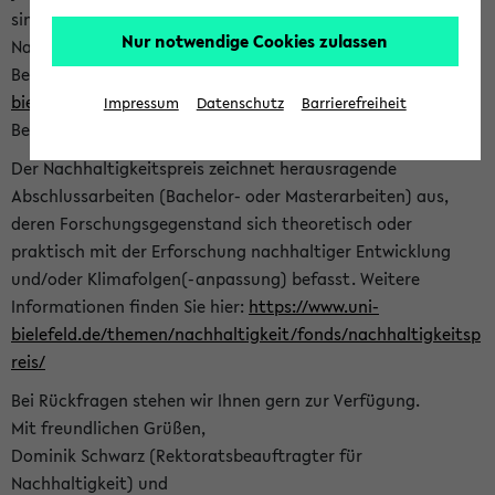
sind herzlich eingeladen sich mit Ihrer Abschlussarbeit beim
Nur notwendige Cookies zulassen
Nachhaltigkeitsbüro zu bewerben. Bitte nutzen Sie für Ihre
Bewerbung dieses Formular<
https://formulare.uni-
bielefeld.de/frontend-server/form/provide/913/
>. Die
Impressum
Datenschutz
Barrierefreiheit
Bewerbungsfrist endet am 30.09.2026.
Der Nachhaltigkeitspreis zeichnet herausragende
Abschlussarbeiten (Bachelor- oder Masterarbeiten) aus,
deren Forschungsgegenstand sich theoretisch oder
praktisch mit der Erforschung nachhaltiger Entwicklung
und/oder Klimafolgen(-anpassung) befasst. Weitere
Informationen finden Sie hier:
https://www.uni-
bielefeld.de/themen/nachhaltigkeit/fonds/nachhaltigkeitsp
reis/
Bei Rückfragen stehen wir Ihnen gern zur Verfügung.
Mit freundlichen Grüßen,
Dominik Schwarz (Rektoratsbeauftragter für
Nachhaltigkeit) und