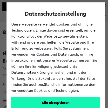
Datenschutzeinstellung
eKVV
Diese Webseite verwendet Cookies und ähnliche
eKVV News
Technologien. Einige davon sind essentiell, um die
Funktionalität der Website zu gewährleisten,
während andere uns helfen, die Website und Ihre
Erfahrung zu verbessern. Falls Sie zustimmen,
Nachhaltigkeitspreis 2026:
verwenden wir Cookies und Daten auch, um Ihre
Bewerbungsphase gestartet (06.08.26)
Interaktionen mit unserer Webseite zu messen. Sie
können Ihre Einwilligung jederzeit unter
Per E-Mail eingestellt von nachhaltigkeitsbuero@uni-
Datenschutzerklärung
einsehen und mit der
bielefeld.de an den Verteiler 'Alle Studierenden':
Wirkung für die Zukunft widerrufen. Auf der Seite
English version below
finden Sie auch zusätzliche Informationen zu den
verwendeten Cookies und Technologien.
Liebe Studierende,
seit 2023 verleiht das Rektorat der Universität Bielefeld
Alle akzeptieren
jährlich den Nachhaltigkeitspreis für Abschlussarbeiten. Sie