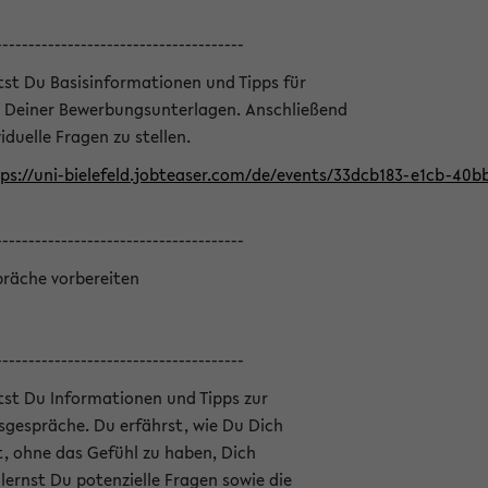
--------------------------------------
ltst Du Basisinformationen und Tipps für
 Deiner Bewerbungsunterlagen. Anschließend
iduelle Fragen zu stellen.
ps://uni-bielefeld.jobteaser.com/de/events/33dcb183-e1cb-40
--------------------------------------
präche vorbereiten
--------------------------------------
ltst Du Informationen und Tipps zur
sgespräche. Du erfährst, wie Du Dich
, ohne das Gefühl zu haben, Dich
ernst Du potenzielle Fragen sowie die