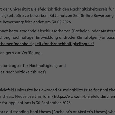
t der Universität Bielefeld jährlich den Nachhaltigkeitspreis für
tigkeitsbüro zu bewerben. Bitte nutzen Sie für Ihre Bewerbung
ie Bewerbungsfrist endet am 30.09.2026.
chnet herausragende Abschlussarbeiten (Bachelor- oder Master
schung nachhaltiger Entwicklung und/oder Klimafolgen(-anpassu
/themen/nachhaltigkeit/fonds/nachhaltigkeitspreis/
nen gern zur Verfügung.
eauftragter für Nachhaltigkeit) und
des Nachhaltigkeitsbüros)
ielefeld University has awarded Sustainability Prize for final the
r thesis. Please use this form<
https://www.uni-bielefeld.de/the
e for applications is 30 September 2026.
rs outstanding final theses (Bachelor's or Master's theses) whos