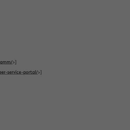
gramm/
>]
eer-service-portal/
>]