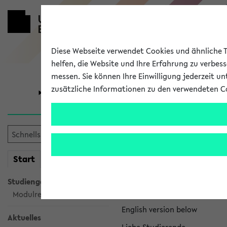
Diese Webseite verwendet Cookies und ähnliche Te
helfen, die Website und Ihre Erfahrung zu verbes
messen. Sie können Ihre Einwilligung jederzeit u
zusätzliche Informationen zu den verwendeten C
Universität
Forschung
eKVV News
mein
Start
eKVV
Nachhaltigkeitspr
Studiengangsauswahl
Per E-Mail eingestellt von na
Modulrecherche
English version below
Aktuelles