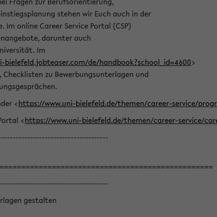
bei Fragen zur Berufsorientierung,
nstiegsplanung stehen wir Euch auch in der
e. Im online Career Service Portal (CSP)
llenangebote, darunter auch
niversität. Im
ni-bielefeld.jobteaser.com/de/handbook?school_id=4600
>
he, Checklisten zu Bewerbungsunterlagen und
lungsgesprächen.
nder <
https://www.uni-bielefeld.de/themen/career-service/pro
Portal <
https://www.uni-bielefeld.de/themen/career-service/car
--------------------------------------
=================================================
--------------------------------------
rlagen gestalten