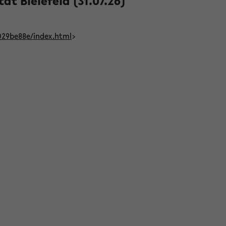
t Bielefeld (31.07.26)
029be88e/index.html
>