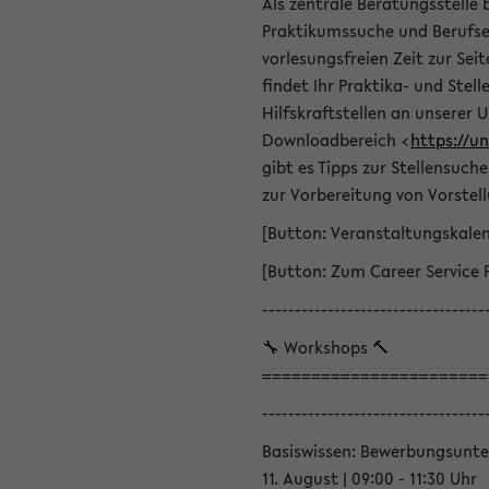
Als zentrale Beratungsstelle 
Praktikumssuche und Berufsei
vorlesungsfreien Zeit zur Seit
findet Ihr Praktika- und Ste
Hilfskraftstellen an unserer U
Downloadbereich <
https://u
gibt es Tipps zur Stellensuc
zur Vorbereitung von Vorstel
[Button: Veranstaltungskale
[Button: Zum Career Service 
----------------------------------
🔧 Workshops 🔨
=======================
----------------------------------
Basiswissen: Bewerbungsunte
11. August | 09:00 - 11:30 Uhr