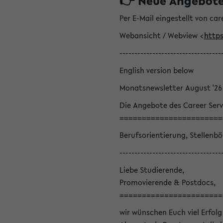
👉 Neue Angebote z
Per E-Mail eingestellt von car
Webansicht / Webview <
https
----------------------------------
English version below
Monatsnewsletter August '26
Die Angebote des Career Serv
=======================
Berufsorientierung, Stellenb
----------------------------------
Liebe Studierende,
Promovierende & Postdocs,
=======================
wir wünschen Euch viel Erfolg