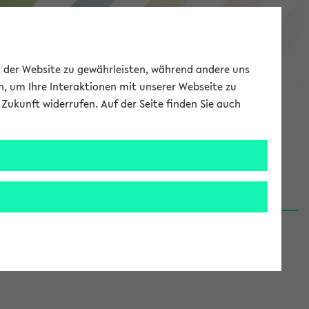
eKVV
ät der Website zu gewährleisten, während andere uns
h, um Ihre Interaktionen mit unserer Webseite zu
Zukunft widerrufen. Auf der Seite finden Sie auch
Meine Uni
EN
ANMELDEN
06.08.26)
renden':