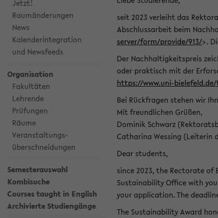
Liebe Studierende,
Jetzt!
Raumänderungen
seit 2023 verleiht das Rektora
News
Abschlussarbeit beim Nachhal
Kalenderintegration
server/form/provide/913/
>. D
und Newsfeeds
Der Nachhaltigkeitspreis zei
oder praktisch mit der Erfor
Organisation
https://www.uni-bielefeld.de
Fakultäten
Lehrende
Bei Rückfragen stehen wir Ih
Prüfungen
Mit freundlichen Grüßen,
Räume
Dominik Schwarz (Rektoratsb
Veranstaltungs-
Catharina Wessing (Leiterin 
überschneidungen
Dear students,
Semesterauswahl
since 2023, the Rectorate of B
Kombisuche
Sustainability Office with you
Courses taught in English
your application. The deadlin
Archivierte Studiengänge
The Sustainability Award hono