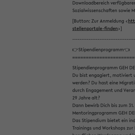
Downloadbereich verfügbaren 
Sozialwissenschaften sowie M
[Button: Zur Anmeldung <
htt
stellenportale-finden
>]
----------------------------------
👉Stipendienprogramm👈
=======================
Stipendienprogramm GEH DE
Du bist engagiert, motiviert u
werden? Du hast eine Migrati
durch Engagement und Verant
29 Jahre alt?
Dann bewirb Dich bis zum 31.
Mentoringprogramm GEH DEIN
Das Stipendium bietet ein in
Trainings und Workshops zur