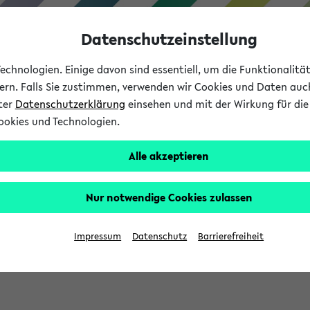
Datenschutzeinstellung
chnologien. Einige davon sind essentiell, um die Funktionalit
sern. Falls Sie zustimmen, verwenden wir Cookies und Daten auc
nter
Datenschutzerklärung
einsehen und mit der Wirkung für die 
ookies und Technologien.
Studium
Lehre
International
Alle akzeptieren
Nur notwendige Cookies zulassen
eis 2026: Bewerbungsphase gestartet (
Impressum
Datenschutz
Barrierefreiheit
chhaltigkeitsbuero@uni-bielefeld.de an den Verteiler 'Alle Studie