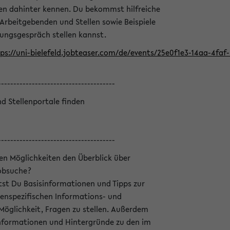
en dahinter kennen. Du bekommst hilfreiche
 Arbeitgebenden und Stellen sowie Beispiele
lungsgespräch stellen kannst.
ps://uni-bielefeld.jobteaser.com/de/events/25e0f1e3-14aa-4fa
--------------------------------------
nd Stellenportale finden
--------------------------------------
hen Möglichkeiten den Überblick über
Jobsuche?
ltst Du Basisinformationen und Tipps zur
enspezifischen Informations- und
 Möglichkeit, Fragen zu stellen. Außerdem
Informationen und Hintergründe zu den im