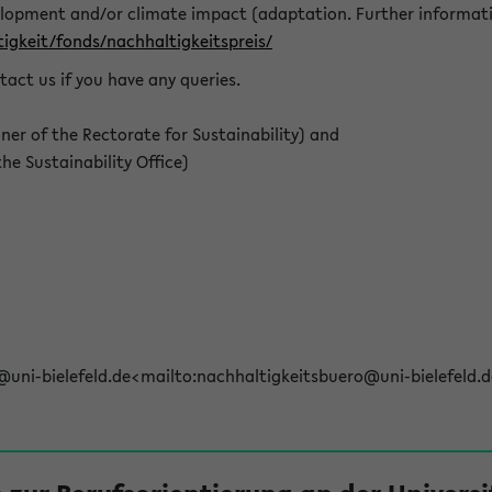
elopment and/or climate impact (adaptation. Further informat
igkeit/fonds/nachhaltigkeitspreis/
tact us if you have any queries.
r of the Rectorate for Sustainability) and
e Sustainability Office)
@uni-bielefeld.de<mailto:nachhaltigkeitsbuero@uni-bielefeld.