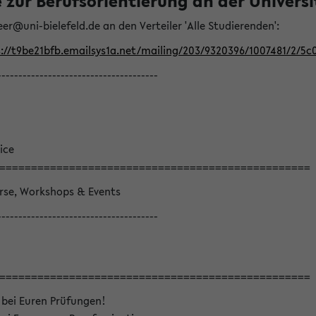
ur Berufsorientierung an der Universitä
eer@uni-bielefeld.de an den Verteiler 'Alle Studierenden':
://t9be21bfb.emailsys1a.net/mailing/203/9320396/1007481/2/5c
--------------------------------------
ice
=================================================
örse, Workshops & Events
--------------------------------------
=================================================
 bei Euren Prüfungen!