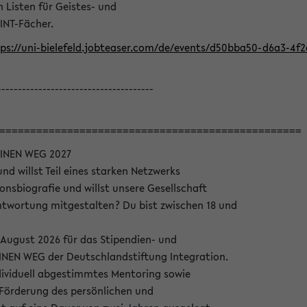
Listen für Geistes- und
INT-Fächer.
ps://uni-bielefeld.jobteaser.com/de/events/d50bba50-d6a3-4f
--------------------------------------
=================================================
INEN WEG 2027
nd willst Teil eines starken Netzwerks
onsbiografie und willst unsere Gesellschaft
wortung mitgestalten? Du bist zwischen 18 und
 August 2026 für das Stipendien- und
EN WEG der Deutschlandstiftung Integration.
dividuell abgestimmtes Mentoring sowie
 Förderung des persönlichen und