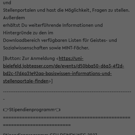
und
Stellenportalen und hast die Möglichkeit, Fragen zu stellen.
Außerdem
erhältst Du weiterführende Informationen und
Hintergründe zu den im
Downloadbereich verfügbaren Listen für Geistes- und
Sozialwissenschaften sowie MINT-Fächer.
[Button: Zur Anmeldung <
https://uni-
bielefeld.jobteaser.com/de/events/d50bba50-d6a3-4f2d-
bd2c-17d4a31e92aa-basiswissen-informations-und-
stellenportale-finden
>]
-----------------------------------------------------------------------
-
👉Stipendienprogramm👈
===============================================
=========================