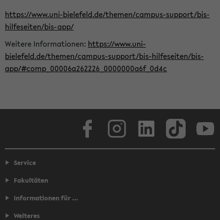
https://www.uni-bielefeld.de/themen/campus-support/bis-
hilfeseiten/bis-app/
Weitere Informationen:
https://www.uni-
bielefeld.de/themen/campus-support/bis-hilfeseiten/bis-
app/#comp_00006a262226_0000000a6f_0d4c
Facebook
Instagram
LinkedIn
TikTok
Youtube
Service
Fakultäten
Informationen für ...
Weiteres