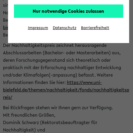
sind herzlich eingeladen sich mit Ihrer Abschlussarbeit beim
Nur notwendige Cookies zulassen
Nachhaltigkeitsbüro zu bewerben. Bitte nutzen Sie für Ihre
Bewerbung dieses Formular<
https://formulare.uni-
bielefeld.de/frontend-server/form/provide/913/
>. Die
Impressum
Datenschutz
Barrierefreiheit
Bewerbungsfrist endet am 30.09.2026.
Der Nachhaltigkeitspreis zeichnet herausragende
Abschlussarbeiten (Bachelor- oder Masterarbeiten) aus,
deren Forschungsgegenstand sich theoretisch oder
praktisch mit der Erforschung nachhaltiger Entwicklung
und/oder Klimafolgen(-anpassung) befasst. Weitere
Informationen finden Sie hier:
https://www.uni-
bielefeld.de/themen/nachhaltigkeit/fonds/nachhaltigkeitsp
reis/
Bei Rückfragen stehen wir Ihnen gern zur Verfügung.
Mit freundlichen Grüßen,
Dominik Schwarz (Rektoratsbeauftragter für
Nachhaltigkeit) und