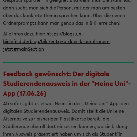
Gesprächspartner*in geeignet und wenn man die Wahl hat,
dann sucht man sich die Person, mit der man am besten
über das konkrete Thema sprechen kann. Über die neuen
Ordnerprompts kann man genau das in BIKI erreichen!
Alle Infos dazu hier:
https://blogs.uni-
bielefeld.de/blog/biki/entry/ordner-k-ouml-nnen-
jetzt#mainSection
Feedback gewünscht: Der digitale
Studierendenausweis in der "Meine Uni"-
App (17.06.26)
Ab sofort gibt es etwas Neues in der „Meine Uni“-App: den
digitalen Studierendenausweis. Damit stellt die Uni eine
Alternative zur bisherigen Plastikkarte bereit, die
Studierende überall dort einsetzen können, wo sie bislang
ihren Ausweis präsentiert haben um sich als Student*in