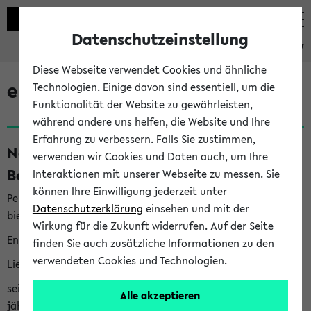
Datenschutzeinstellung
eKVV
Diese Webseite verwendet Cookies und ähnliche
eKVV News
Technologien. Einige davon sind essentiell, um die
Funktionalität der Website zu gewährleisten,
während andere uns helfen, die Website und Ihre
Erfahrung zu verbessern. Falls Sie zustimmen,
Nachhaltigkeitspreis 2026:
verwenden wir Cookies und Daten auch, um Ihre
Bewerbungsphase gestartet (06.08.26)
Interaktionen mit unserer Webseite zu messen. Sie
können Ihre Einwilligung jederzeit unter
Per E-Mail eingestellt von nachhaltigkeitsbuero@uni-
Datenschutzerklärung
einsehen und mit der
bielefeld.de an den Verteiler 'Alle Studierenden':
Wirkung für die Zukunft widerrufen. Auf der Seite
English version below
finden Sie auch zusätzliche Informationen zu den
verwendeten Cookies und Technologien.
Liebe Studierende,
seit 2023 verleiht das Rektorat der Universität Bielefeld
Alle akzeptieren
jährlich den Nachhaltigkeitspreis für Abschlussarbeiten. Sie