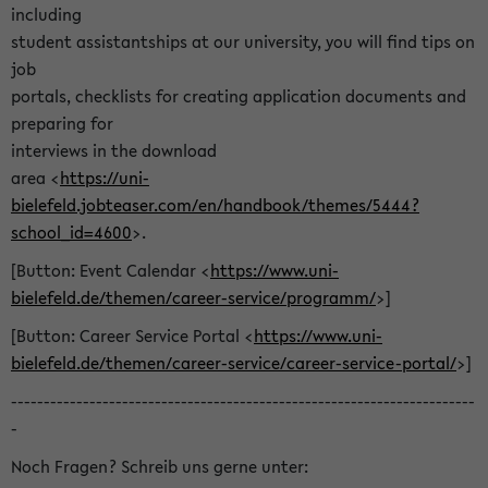
including
student assistantships at our university, you will find tips on
job
portals, checklists for creating application documents and
preparing for
interviews in the download
area <
https://uni-
bielefeld.jobteaser.com/en/handbook/themes/5444?
school_id=4600
>.
[Button: Event Calendar <
https://www.uni-
bielefeld.de/themen/career-service/programm/
>]
[Button: Career Service Portal <
https://www.uni-
bielefeld.de/themen/career-service/career-service-portal/
>]
-----------------------------------------------------------------------
-
Noch Fragen? Schreib uns gerne unter: