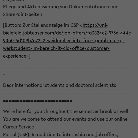
Pflege und Aktualisierung von Dokumentationen und
SharePoint-Seiten
[Button: Zur Stellenanzeige im CSP <
https://uni-
bielefeld.jobteaser.com/de/job-offers/fa3824c2-9736-444c-
90a0-5d109b7a72c2-weidmuller-interface-gmbh-co-kg-
werkstudent-im-bereich-it-cio-office-customer-
experience
>]
-----------------------------------------------------------------------
-
Dear international students and doctoral scientists
===============================================
=========================
We're here for you throughout the semester break as well!
You are welcome to attend our events and use our online
Career Service
Portal (CSP). In addition to internship and job offers,