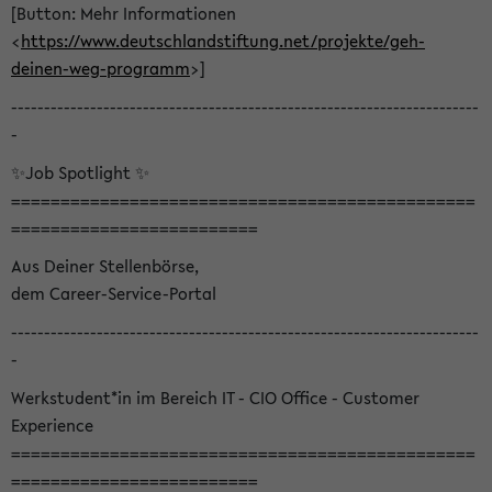
[Button: Mehr Informationen
<
https://www.deutschlandstiftung.net/projekte/geh-
deinen-weg-programm
>]
-----------------------------------------------------------------------
-
✨Job Spotlight ✨
===============================================
=========================
Aus Deiner Stellenbörse,
dem Career-Service-Portal
-----------------------------------------------------------------------
-
Werkstudent*in im Bereich IT - CIO Office - Customer
Experience
===============================================
=========================