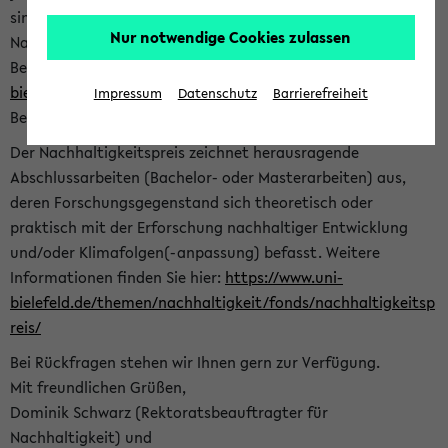
sind herzlich eingeladen sich mit Ihrer Abschlussarbeit beim
Nur notwendige Cookies zulassen
Nachhaltigkeitsbüro zu bewerben. Bitte nutzen Sie für Ihre
Bewerbung dieses Formular<
https://formulare.uni-
bielefeld.de/frontend-server/form/provide/913/
>. Die
Impressum
Datenschutz
Barrierefreiheit
Bewerbungsfrist endet am 30.09.2026.
Der Nachhaltigkeitspreis zeichnet herausragende
Abschlussarbeiten (Bachelor- oder Masterarbeiten) aus,
deren Forschungsgegenstand sich theoretisch oder
praktisch mit der Erforschung nachhaltiger Entwicklung
und/oder Klimafolgen(-anpassung) befasst. Weitere
Informationen finden Sie hier:
https://www.uni-
bielefeld.de/themen/nachhaltigkeit/fonds/nachhaltigkeitsp
reis/
Bei Rückfragen stehen wir Ihnen gern zur Verfügung.
Mit freundlichen Grüßen,
Dominik Schwarz (Rektoratsbeauftragter für
Nachhaltigkeit) und