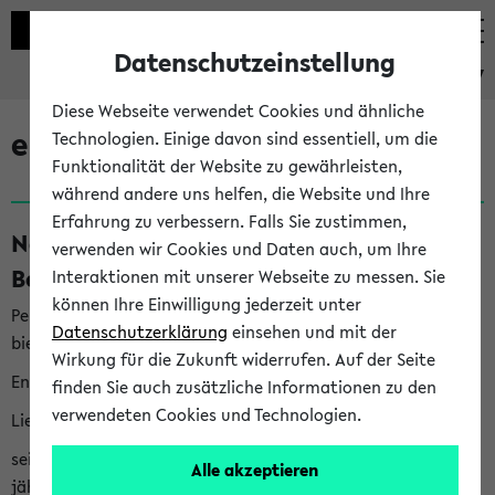
Datenschutzeinstellung
eKVV
Diese Webseite verwendet Cookies und ähnliche
eKVV News
Technologien. Einige davon sind essentiell, um die
Funktionalität der Website zu gewährleisten,
während andere uns helfen, die Website und Ihre
Erfahrung zu verbessern. Falls Sie zustimmen,
Nachhaltigkeitspreis 2026:
verwenden wir Cookies und Daten auch, um Ihre
Bewerbungsphase gestartet (06.08.26)
Interaktionen mit unserer Webseite zu messen. Sie
können Ihre Einwilligung jederzeit unter
Per E-Mail eingestellt von nachhaltigkeitsbuero@uni-
Datenschutzerklärung
einsehen und mit der
bielefeld.de an den Verteiler 'Alle Studierenden':
Wirkung für die Zukunft widerrufen. Auf der Seite
English version below
finden Sie auch zusätzliche Informationen zu den
verwendeten Cookies und Technologien.
Liebe Studierende,
seit 2023 verleiht das Rektorat der Universität Bielefeld
Alle akzeptieren
jährlich den Nachhaltigkeitspreis für Abschlussarbeiten. Sie