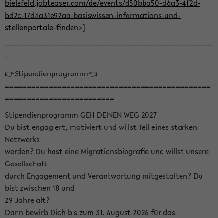
bielefeld.jobteaser.com/de/events/d50bba50-d6a3-4f2d-
bd2c-17d4a31e92aa-basiswissen-informations-und-
stellenportale-finden
>]
-----------------------------------------------------------------------
-
👉Stipendienprogramm👈
===============================================
=========================
Stipendienprogramm GEH DEINEN WEG 2027
Du bist engagiert, motiviert und willst Teil eines starken
Netzwerks
werden? Du hast eine Migrationsbiografie und willst unsere
Gesellschaft
durch Engagement und Verantwortung mitgestalten? Du
bist zwischen 18 und
29 Jahre alt?
Dann bewirb Dich bis zum 31. August 2026 für das