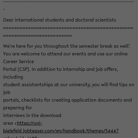
-----------------------------------------------------------------------
-
Dear international students and doctoral scientists
===============================================
=========================
We're here for you throughout the semester break as well!
You are welcome to attend our events and use our online
Career Service
Portal (CSP). In addition to internship and job offers,
including
student assistantships at our university, you will find tips on
job
portals, checklists for creating application documents and
preparing for
interviews in the download
area <
https://uni-
bielefeld.jobteaser.com/en/handbook/themes/5444?