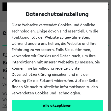
Datenschutzeinstellung
eKVV
Diese Webseite verwendet Cookies und ähnliche
eKVV News
Technologien. Einige davon sind essentiell, um die
Funktionalität der Website zu gewährleisten,
während andere uns helfen, die Website und Ihre
Erfahrung zu verbessern. Falls Sie zustimmen,
👉 Neue Angebote zur
verwenden wir Cookies und Daten auch, um Ihre
Berufsorientierung an der Universität
Interaktionen mit unserer Webseite zu messen. Sie
können Ihre Einwilligung jederzeit unter
Bielefeld (31.07.26)
Datenschutzerklärung
einsehen und mit der
Per E-Mail eingestellt von career@uni-bielefeld.de an den
Wirkung für die Zukunft widerrufen. Auf der Seite
Verteiler 'Alle Studierenden':
finden Sie auch zusätzliche Informationen zu den
verwendeten Cookies und Technologien.
Webansicht /
Webview <
https://t9be21bfb.emailsys1a.net/mailing/203/932
Alle akzeptieren
0396/1007481/2/5c029be88e/index.html
>