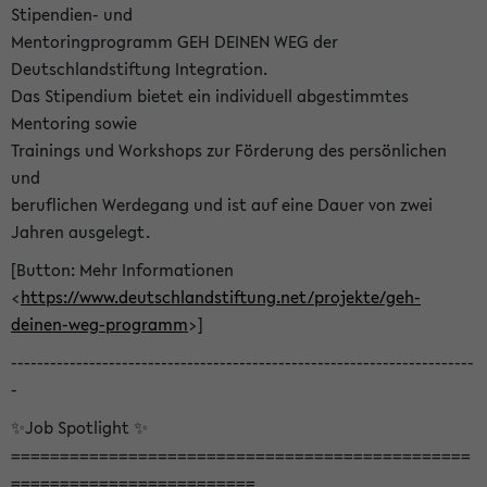
Stipendien- und
Mentoringprogramm GEH DEINEN WEG der
Deutschlandstiftung Integration.
Das Stipendium bietet ein individuell abgestimmtes
Mentoring sowie
Trainings und Workshops zur Förderung des persönlichen
und
beruflichen Werdegang und ist auf eine Dauer von zwei
Jahren ausgelegt.
[Button: Mehr Informationen
<
https://www.deutschlandstiftung.net/projekte/geh-
deinen-weg-programm
>]
-----------------------------------------------------------------------
-
✨Job Spotlight ✨
===============================================
=========================