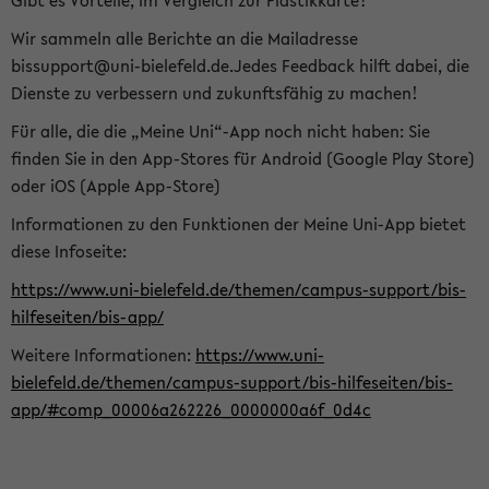
Gibt es Vorteile, im Vergleich zur Plastikkarte?
Wir sammeln alle Berichte an die Mailadresse
bissupport@uni-bielefeld.de.Jedes Feedback hilft dabei, die
Dienste zu verbessern und zukunftsfähig zu machen!
Für alle, die die „Meine Uni“-App noch nicht haben: Sie
finden Sie in den App-Stores für Android (Google Play Store)
oder iOS (Apple App-Store)
Informationen zu den Funktionen der Meine Uni-App bietet
diese Infoseite:
https://www.uni-bielefeld.de/themen/campus-support/bis-
hilfeseiten/bis-app/
Weitere Informationen:
https://www.uni-
bielefeld.de/themen/campus-support/bis-hilfeseiten/bis-
app/#comp_00006a262226_0000000a6f_0d4c