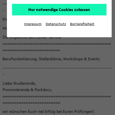
-----------------------------------------------------------------------
Nur notwendige Cookies zulassen
-
English version below
Impressum
Datenschutz
Barrierefreiheit
Monatsnewsletter August '26
Die Angebote des Career Service
===============================================
=========================
Berufsorientierung, Stellenbörse, Workshops & Events
-----------------------------------------------------------------------
-
Liebe Studierende,
Promovierende & Postdocs,
===============================================
=========================
wir wünschen Euch viel Erfolg bei Euren Prüfungen!