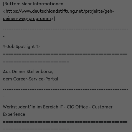
[Button: Mehr Informationen
<
https://www.deutschlandstiftung.net/projekte/geh-
deinen-weg-programm
>]
-----------------------------------------------------------------------
-
✨Job Spotlight ✨
===============================================
=========================
Aus Deiner Stellenbörse,
dem Career-Service-Portal
-----------------------------------------------------------------------
-
Werkstudent*in im Bereich IT - CIO Office - Customer
Experience
===============================================
=========================