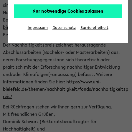
sind herzlich eingeladen sich mit Ihrer Abschlussarbeit beim
Nur notwendige Cookies zulassen
Nachhaltigkeitsbüro zu bewerben. Bitte nutzen Sie für Ihre
Bewerbung dieses Formular<
https://formulare.uni-
bielefeld.de/frontend-server/form/provide/913/
>. Die
Impressum
Datenschutz
Barrierefreiheit
Bewerbungsfrist endet am 30.09.2026.
Der Nachhaltigkeitspreis zeichnet herausragende
Abschlussarbeiten (Bachelor- oder Masterarbeiten) aus,
deren Forschungsgegenstand sich theoretisch oder
praktisch mit der Erforschung nachhaltiger Entwicklung
und/oder Klimafolgen(-anpassung) befasst. Weitere
Informationen finden Sie hier:
https://www.uni-
bielefeld.de/themen/nachhaltigkeit/fonds/nachhaltigkeitsp
reis/
Bei Rückfragen stehen wir Ihnen gern zur Verfügung.
Mit freundlichen Grüßen,
Dominik Schwarz (Rektoratsbeauftragter für
Nachhaltigkeit) und