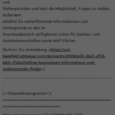
und
Stellenportalen und hast die Möglichkeit, Fragen zu stellen.
Außerdem
erhältst Du weiterführende Informationen und
Hintergründe zu den im
Downloadbereich verfügbaren Listen für Geistes- und
Sozialwissenschaften sowie MINT-Fächer.
[Button: Zur Anmeldung <
https://uni-
bielefeld.jobteaser.com/de/events/d50bba50-d6a3-4f2d-
bd2c-17d4a31e92aa-basiswissen-informations-und-
stellenportale-finden
>]
-----------------------------------------------------------------------
-
👉Stipendienprogramm👈
===============================================
=========================