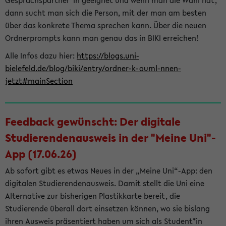
Gesprächspartner*in geeignet und wenn man die Wahl hat,
dann sucht man sich die Person, mit der man am besten
über das konkrete Thema sprechen kann. Über die neuen
Ordnerprompts kann man genau das in BIKI erreichen!
Alle Infos dazu hier:
https://blogs.uni-
bielefeld.de/blog/biki/entry/ordner-k-ouml-nnen-
jetzt#mainSection
Feedback gewünscht: Der digitale
Studierendenausweis in der "Meine Uni"-
App (17.06.26)
Ab sofort gibt es etwas Neues in der „Meine Uni“-App: den
digitalen Studierendenausweis. Damit stellt die Uni eine
Alternative zur bisherigen Plastikkarte bereit, die
Studierende überall dort einsetzen können, wo sie bislang
ihren Ausweis präsentiert haben um sich als Student*in