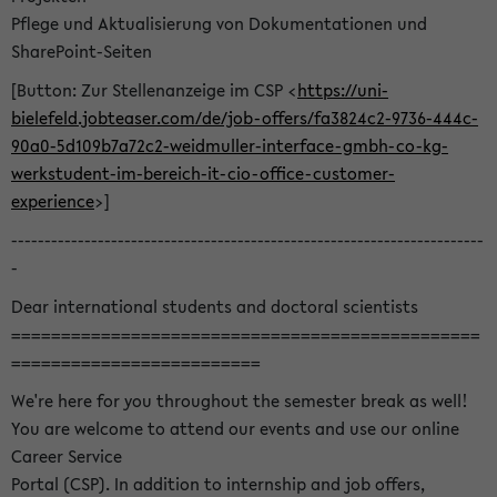
Pflege und Aktualisierung von Dokumentationen und
SharePoint-Seiten
[Button: Zur Stellenanzeige im CSP <
https://uni-
bielefeld.jobteaser.com/de/job-offers/fa3824c2-9736-444c-
90a0-5d109b7a72c2-weidmuller-interface-gmbh-co-kg-
werkstudent-im-bereich-it-cio-office-customer-
experience
>]
-----------------------------------------------------------------------
-
Dear international students and doctoral scientists
===============================================
=========================
We're here for you throughout the semester break as well!
You are welcome to attend our events and use our online
Career Service
Portal (CSP). In addition to internship and job offers,