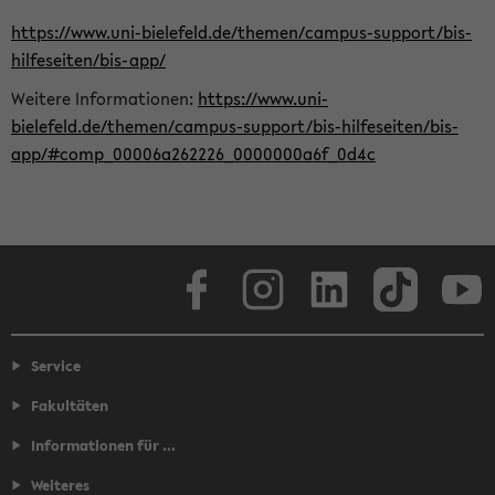
https://www.uni-bielefeld.de/themen/campus-support/bis-
hilfeseiten/bis-app/
Weitere Informationen:
https://www.uni-
bielefeld.de/themen/campus-support/bis-hilfeseiten/bis-
app/#comp_00006a262226_0000000a6f_0d4c
Facebook
Instagram
LinkedIn
TikTok
Youtube
Service
Fakultäten
Informationen für ...
Weiteres