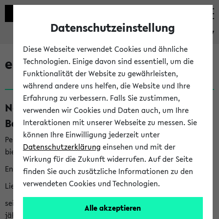
Datenschutzeinstellung
eKVV
Diese Webseite verwendet Cookies und ähnliche
eKVV News
Technologien. Einige davon sind essentiell, um die
Funktionalität der Website zu gewährleisten,
während andere uns helfen, die Website und Ihre
Erfahrung zu verbessern. Falls Sie zustimmen,
Nachhaltigkeitspreis 2026:
verwenden wir Cookies und Daten auch, um Ihre
Bewerbungsphase gestartet (06.08.26)
Interaktionen mit unserer Webseite zu messen. Sie
können Ihre Einwilligung jederzeit unter
Per E-Mail eingestellt von nachhaltigkeitsbuero@uni-
Datenschutzerklärung
einsehen und mit der
bielefeld.de an den Verteiler 'Alle Studierenden':
Wirkung für die Zukunft widerrufen. Auf der Seite
English version below
finden Sie auch zusätzliche Informationen zu den
verwendeten Cookies und Technologien.
Liebe Studierende,
seit 2023 verleiht das Rektorat der Universität Bielefeld
Alle akzeptieren
jährlich den Nachhaltigkeitspreis für Abschlussarbeiten. Sie