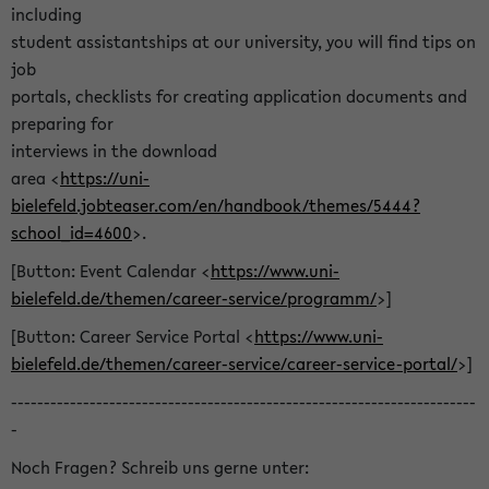
including
student assistantships at our university, you will find tips on
job
portals, checklists for creating application documents and
preparing for
interviews in the download
area <
https://uni-
bielefeld.jobteaser.com/en/handbook/themes/5444?
school_id=4600
>.
[Button: Event Calendar <
https://www.uni-
bielefeld.de/themen/career-service/programm/
>]
[Button: Career Service Portal <
https://www.uni-
bielefeld.de/themen/career-service/career-service-portal/
>]
-----------------------------------------------------------------------
-
Noch Fragen? Schreib uns gerne unter: