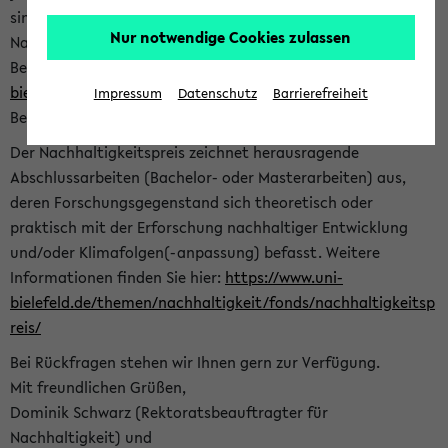
sind herzlich eingeladen sich mit Ihrer Abschlussarbeit beim
Nur notwendige Cookies zulassen
Nachhaltigkeitsbüro zu bewerben. Bitte nutzen Sie für Ihre
Bewerbung dieses Formular<
https://formulare.uni-
bielefeld.de/frontend-server/form/provide/913/
>. Die
Impressum
Datenschutz
Barrierefreiheit
Bewerbungsfrist endet am 30.09.2026.
Der Nachhaltigkeitspreis zeichnet herausragende
Abschlussarbeiten (Bachelor- oder Masterarbeiten) aus,
deren Forschungsgegenstand sich theoretisch oder
praktisch mit der Erforschung nachhaltiger Entwicklung
und/oder Klimafolgen(-anpassung) befasst. Weitere
Informationen finden Sie hier:
https://www.uni-
bielefeld.de/themen/nachhaltigkeit/fonds/nachhaltigkeitsp
reis/
Bei Rückfragen stehen wir Ihnen gern zur Verfügung.
Mit freundlichen Grüßen,
Dominik Schwarz (Rektoratsbeauftragter für
Nachhaltigkeit) und