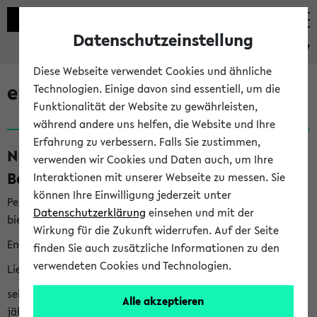
Datenschutzeinstellung
eKVV
Diese Webseite verwendet Cookies und ähnliche
eKVV News
Technologien. Einige davon sind essentiell, um die
Funktionalität der Website zu gewährleisten,
während andere uns helfen, die Website und Ihre
Erfahrung zu verbessern. Falls Sie zustimmen,
Nachhaltigkeitspreis 2026:
verwenden wir Cookies und Daten auch, um Ihre
Bewerbungsphase gestartet (06.08.26)
Interaktionen mit unserer Webseite zu messen. Sie
können Ihre Einwilligung jederzeit unter
Per E-Mail eingestellt von nachhaltigkeitsbuero@uni-
Datenschutzerklärung
einsehen und mit der
bielefeld.de an den Verteiler 'Alle Studierenden':
Wirkung für die Zukunft widerrufen. Auf der Seite
English version below
finden Sie auch zusätzliche Informationen zu den
verwendeten Cookies und Technologien.
Liebe Studierende,
seit 2023 verleiht das Rektorat der Universität Bielefeld
Alle akzeptieren
jährlich den Nachhaltigkeitspreis für Abschlussarbeiten. Sie