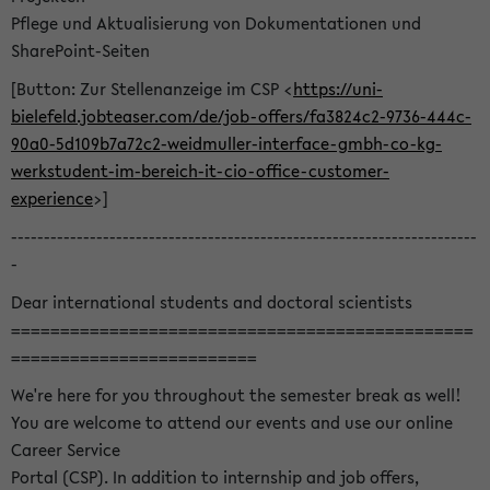
Pflege und Aktualisierung von Dokumentationen und
SharePoint-Seiten
[Button: Zur Stellenanzeige im CSP <
https://uni-
bielefeld.jobteaser.com/de/job-offers/fa3824c2-9736-444c-
90a0-5d109b7a72c2-weidmuller-interface-gmbh-co-kg-
werkstudent-im-bereich-it-cio-office-customer-
experience
>]
-----------------------------------------------------------------------
-
Dear international students and doctoral scientists
===============================================
=========================
We're here for you throughout the semester break as well!
You are welcome to attend our events and use our online
Career Service
Portal (CSP). In addition to internship and job offers,