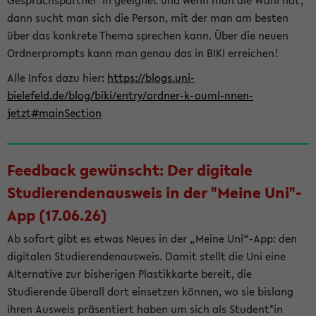
Gesprächspartner*in geeignet und wenn man die Wahl hat,
dann sucht man sich die Person, mit der man am besten
über das konkrete Thema sprechen kann. Über die neuen
Ordnerprompts kann man genau das in BIKI erreichen!
Alle Infos dazu hier:
https://blogs.uni-
bielefeld.de/blog/biki/entry/ordner-k-ouml-nnen-
jetzt#mainSection
Feedback gewünscht: Der digitale
Studierendenausweis in der "Meine Uni"-
App (17.06.26)
Ab sofort gibt es etwas Neues in der „Meine Uni“-App: den
digitalen Studierendenausweis. Damit stellt die Uni eine
Alternative zur bisherigen Plastikkarte bereit, die
Studierende überall dort einsetzen können, wo sie bislang
ihren Ausweis präsentiert haben um sich als Student*in