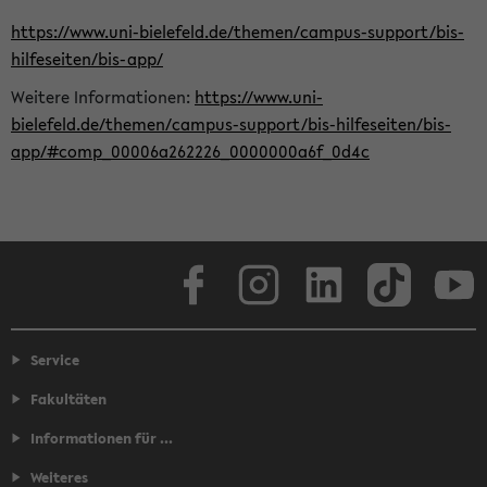
https://www.uni-bielefeld.de/themen/campus-support/bis-
hilfeseiten/bis-app/
Weitere Informationen:
https://www.uni-
bielefeld.de/themen/campus-support/bis-hilfeseiten/bis-
app/#comp_00006a262226_0000000a6f_0d4c
Facebook
Instagram
LinkedIn
TikTok
Youtube
Service
Fakultäten
Informationen für ...
Weiteres