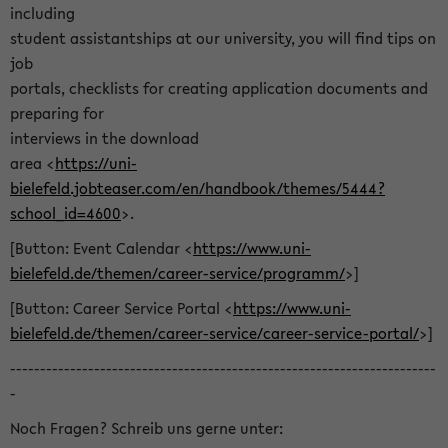
including
student assistantships at our university, you will find tips on
job
portals, checklists for creating application documents and
preparing for
interviews in the download
area <
https://uni-
bielefeld.jobteaser.com/en/handbook/themes/5444?
school_id=4600
>.
[Button: Event Calendar <
https://www.uni-
bielefeld.de/themen/career-service/programm/
>]
[Button: Career Service Portal <
https://www.uni-
bielefeld.de/themen/career-service/career-service-portal/
>]
-----------------------------------------------------------------------
-
Noch Fragen? Schreib uns gerne unter: