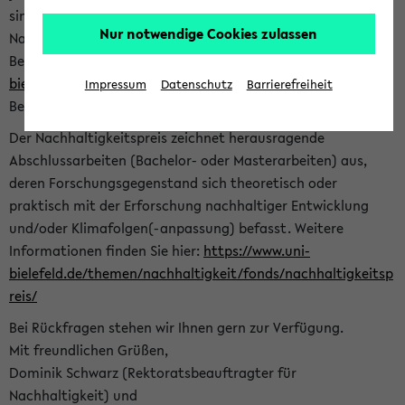
sind herzlich eingeladen sich mit Ihrer Abschlussarbeit beim
Nur notwendige Cookies zulassen
Nachhaltigkeitsbüro zu bewerben. Bitte nutzen Sie für Ihre
Bewerbung dieses Formular<
https://formulare.uni-
bielefeld.de/frontend-server/form/provide/913/
>. Die
Impressum
Datenschutz
Barrierefreiheit
Bewerbungsfrist endet am 30.09.2026.
Der Nachhaltigkeitspreis zeichnet herausragende
Abschlussarbeiten (Bachelor- oder Masterarbeiten) aus,
deren Forschungsgegenstand sich theoretisch oder
praktisch mit der Erforschung nachhaltiger Entwicklung
und/oder Klimafolgen(-anpassung) befasst. Weitere
Informationen finden Sie hier:
https://www.uni-
bielefeld.de/themen/nachhaltigkeit/fonds/nachhaltigkeitsp
reis/
Bei Rückfragen stehen wir Ihnen gern zur Verfügung.
Mit freundlichen Grüßen,
Dominik Schwarz (Rektoratsbeauftragter für
Nachhaltigkeit) und