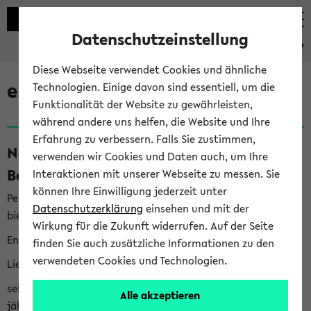
Datenschutzeinstellung
eKVV
Diese Webseite verwendet Cookies und ähnliche
eKVV News
Technologien. Einige davon sind essentiell, um die
Funktionalität der Website zu gewährleisten,
während andere uns helfen, die Website und Ihre
Erfahrung zu verbessern. Falls Sie zustimmen,
Nachhaltigkeitspreis 2026:
verwenden wir Cookies und Daten auch, um Ihre
Bewerbungsphase gestartet (06.08.26)
Interaktionen mit unserer Webseite zu messen. Sie
können Ihre Einwilligung jederzeit unter
Per E-Mail eingestellt von nachhaltigkeitsbuero@uni-
Datenschutzerklärung
einsehen und mit der
bielefeld.de an den Verteiler 'Alle Studierenden':
Wirkung für die Zukunft widerrufen. Auf der Seite
English version below
finden Sie auch zusätzliche Informationen zu den
verwendeten Cookies und Technologien.
Liebe Studierende,
seit 2023 verleiht das Rektorat der Universität Bielefeld
Alle akzeptieren
jährlich den Nachhaltigkeitspreis für Abschlussarbeiten. Sie