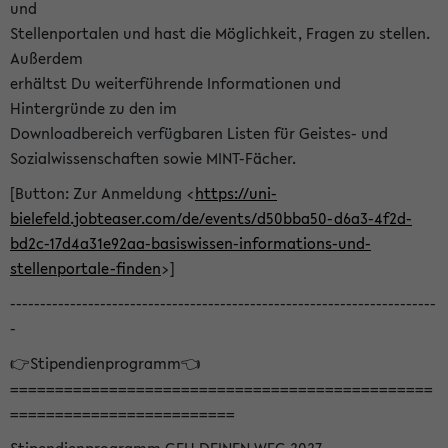
und
Stellenportalen und hast die Möglichkeit, Fragen zu stellen.
Außerdem
erhältst Du weiterführende Informationen und
Hintergründe zu den im
Downloadbereich verfügbaren Listen für Geistes- und
Sozialwissenschaften sowie MINT-Fächer.
[Button: Zur Anmeldung <
https://uni-
bielefeld.jobteaser.com/de/events/d50bba50-d6a3-4f2d-
bd2c-17d4a31e92aa-basiswissen-informations-und-
stellenportale-finden
>]
-----------------------------------------------------------------------
-
👉Stipendienprogramm👈
===============================================
=========================