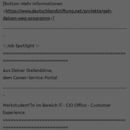
[Button: Mehr Informationen
<
https://www.deutschlandstiftung.net/projekte/geh-
deinen-weg-programm
>]
-----------------------------------------------------------------------
-
✨Job Spotlight ✨
===============================================
=========================
Aus Deiner Stellenbörse,
dem Career-Service-Portal
-----------------------------------------------------------------------
-
Werkstudent*in im Bereich IT - CIO Office - Customer
Experience
===============================================
=========================