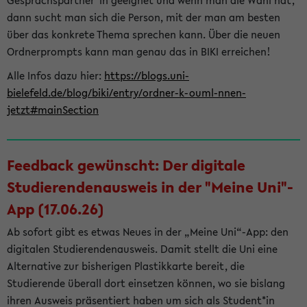
Gesprächspartner*in geeignet und wenn man die Wahl hat,
dann sucht man sich die Person, mit der man am besten
über das konkrete Thema sprechen kann. Über die neuen
Ordnerprompts kann man genau das in BIKI erreichen!
Alle Infos dazu hier:
https://blogs.uni-
bielefeld.de/blog/biki/entry/ordner-k-ouml-nnen-
jetzt#mainSection
Feedback gewünscht: Der digitale
Studierendenausweis in der "Meine Uni"-
App (17.06.26)
Ab sofort gibt es etwas Neues in der „Meine Uni“-App: den
digitalen Studierendenausweis. Damit stellt die Uni eine
Alternative zur bisherigen Plastikkarte bereit, die
Studierende überall dort einsetzen können, wo sie bislang
ihren Ausweis präsentiert haben um sich als Student*in