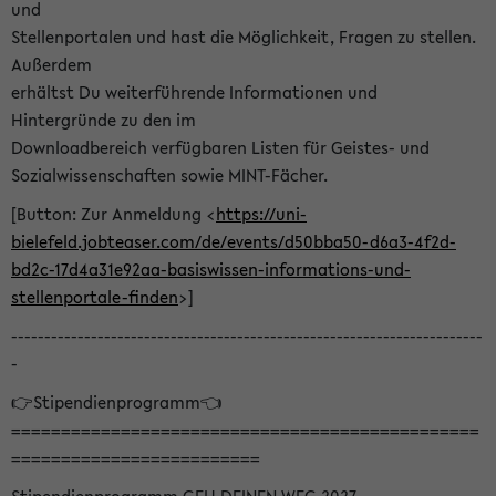
und
Stellenportalen und hast die Möglichkeit, Fragen zu stellen.
Außerdem
erhältst Du weiterführende Informationen und
Hintergründe zu den im
Downloadbereich verfügbaren Listen für Geistes- und
Sozialwissenschaften sowie MINT-Fächer.
[Button: Zur Anmeldung <
https://uni-
bielefeld.jobteaser.com/de/events/d50bba50-d6a3-4f2d-
bd2c-17d4a31e92aa-basiswissen-informations-und-
stellenportale-finden
>]
-----------------------------------------------------------------------
-
👉Stipendienprogramm👈
===============================================
=========================