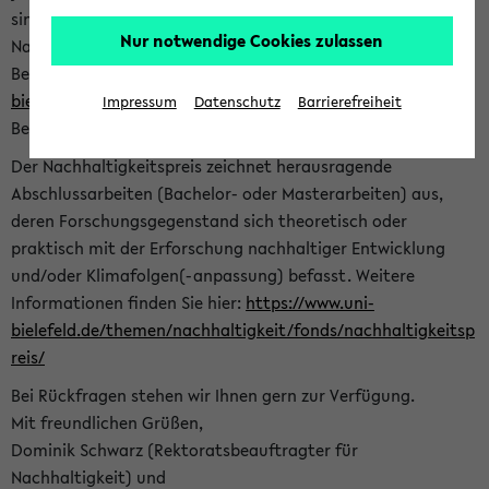
sind herzlich eingeladen sich mit Ihrer Abschlussarbeit beim
Nur notwendige Cookies zulassen
Nachhaltigkeitsbüro zu bewerben. Bitte nutzen Sie für Ihre
Bewerbung dieses Formular<
https://formulare.uni-
bielefeld.de/frontend-server/form/provide/913/
>. Die
Impressum
Datenschutz
Barrierefreiheit
Bewerbungsfrist endet am 30.09.2026.
Der Nachhaltigkeitspreis zeichnet herausragende
Abschlussarbeiten (Bachelor- oder Masterarbeiten) aus,
deren Forschungsgegenstand sich theoretisch oder
praktisch mit der Erforschung nachhaltiger Entwicklung
und/oder Klimafolgen(-anpassung) befasst. Weitere
Informationen finden Sie hier:
https://www.uni-
bielefeld.de/themen/nachhaltigkeit/fonds/nachhaltigkeitsp
reis/
Bei Rückfragen stehen wir Ihnen gern zur Verfügung.
Mit freundlichen Grüßen,
Dominik Schwarz (Rektoratsbeauftragter für
Nachhaltigkeit) und