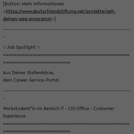
[Button: Mehr Informationen
<
https://www.deutschlandstiftung.net/projekte/geh-
deinen-weg-programm
>]
-----------------------------------------------------------------------
-
✨Job Spotlight ✨
===============================================
=========================
Aus Deiner Stellenbörse,
dem Career-Service-Portal
-----------------------------------------------------------------------
-
Werkstudent*in im Bereich IT - CIO Office - Customer
Experience
===============================================
=========================