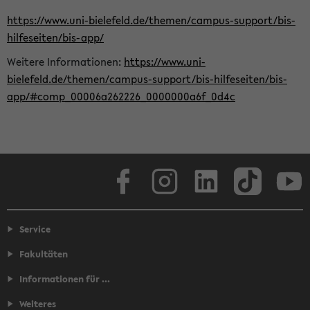
https://www.uni-bielefeld.de/themen/campus-support/bis-
hilfeseiten/bis-app/
Weitere Informationen:
https://www.uni-
bielefeld.de/themen/campus-support/bis-hilfeseiten/bis-
app/#comp_00006a262226_0000000a6f_0d4c
Facebook
Instagram
LinkedIn
TikTok
Youtube
Service
Fakultäten
Informationen für ...
Weiteres