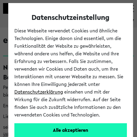
Datenschutzeinstellung
eKVV
Diese Webseite verwendet Cookies und ähnliche
eKVV News
Technologien. Einige davon sind essentiell, um die
Funktionalität der Website zu gewährleisten,
während andere uns helfen, die Website und Ihre
Erfahrung zu verbessern. Falls Sie zustimmen,
Nachhaltigkeitspreis 2026:
verwenden wir Cookies und Daten auch, um Ihre
Bewerbungsphase gestartet (06.08.26)
Interaktionen mit unserer Webseite zu messen. Sie
können Ihre Einwilligung jederzeit unter
Per E-Mail eingestellt von nachhaltigkeitsbuero@uni-
Datenschutzerklärung
einsehen und mit der
bielefeld.de an den Verteiler 'Alle Studierenden':
Wirkung für die Zukunft widerrufen. Auf der Seite
English version below
finden Sie auch zusätzliche Informationen zu den
verwendeten Cookies und Technologien.
Liebe Studierende,
seit 2023 verleiht das Rektorat der Universität Bielefeld
Alle akzeptieren
jährlich den Nachhaltigkeitspreis für Abschlussarbeiten. Sie