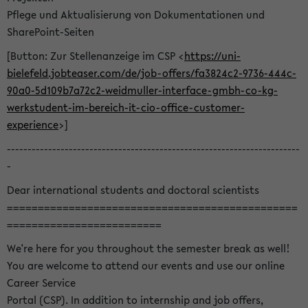
Pflege und Aktualisierung von Dokumentationen und
SharePoint-Seiten
[Button: Zur Stellenanzeige im CSP <
https://uni-
bielefeld.jobteaser.com/de/job-offers/fa3824c2-9736-444c-
90a0-5d109b7a72c2-weidmuller-interface-gmbh-co-kg-
werkstudent-im-bereich-it-cio-office-customer-
experience
>]
-----------------------------------------------------------------------
-
Dear international students and doctoral scientists
===============================================
=========================
We're here for you throughout the semester break as well!
You are welcome to attend our events and use our online
Career Service
Portal (CSP). In addition to internship and job offers,