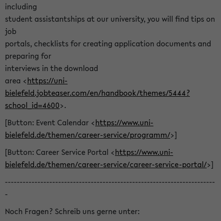
including
student assistantships at our university, you will find tips on
job
portals, checklists for creating application documents and
preparing for
interviews in the download
area <
https://uni-
bielefeld.jobteaser.com/en/handbook/themes/5444?
school_id=4600
>.
[Button: Event Calendar <
https://www.uni-
bielefeld.de/themen/career-service/programm/
>]
[Button: Career Service Portal <
https://www.uni-
bielefeld.de/themen/career-service/career-service-portal/
>]
-----------------------------------------------------------------------
-
Noch Fragen? Schreib uns gerne unter: