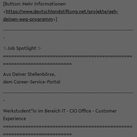
[Button: Mehr Informationen
<
https://www.deutschlandstiftung.net/projekte/geh-
deinen-weg-programm
>]
-----------------------------------------------------------------------
-
✨Job Spotlight ✨
===============================================
=========================
Aus Deiner Stellenbörse,
dem Career-Service-Portal
-----------------------------------------------------------------------
-
Werkstudent*in im Bereich IT - CIO Office - Customer
Experience
===============================================
=========================