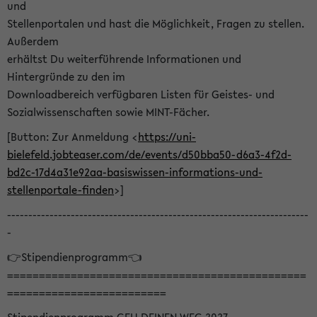
und
Stellenportalen und hast die Möglichkeit, Fragen zu stellen.
Außerdem
erhältst Du weiterführende Informationen und
Hintergründe zu den im
Downloadbereich verfügbaren Listen für Geistes- und
Sozialwissenschaften sowie MINT-Fächer.
[Button: Zur Anmeldung <
https://uni-
bielefeld.jobteaser.com/de/events/d50bba50-d6a3-4f2d-
bd2c-17d4a31e92aa-basiswissen-informations-und-
stellenportale-finden
>]
-----------------------------------------------------------------------
-
👉Stipendienprogramm👈
===============================================
=========================