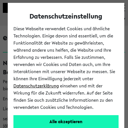
Datenschutzeinstellung
eKVV
Diese Webseite verwendet Cookies und ähnliche
eKVV News
Technologien. Einige davon sind essentiell, um die
Funktionalität der Website zu gewährleisten,
während andere uns helfen, die Website und Ihre
Erfahrung zu verbessern. Falls Sie zustimmen,
Nachhaltigkeitspreis 2026:
verwenden wir Cookies und Daten auch, um Ihre
Bewerbungsphase gestartet (06.08.26)
Interaktionen mit unserer Webseite zu messen. Sie
können Ihre Einwilligung jederzeit unter
Per E-Mail eingestellt von nachhaltigkeitsbuero@uni-
Datenschutzerklärung
einsehen und mit der
bielefeld.de an den Verteiler 'Alle Studierenden':
Wirkung für die Zukunft widerrufen. Auf der Seite
English version below
finden Sie auch zusätzliche Informationen zu den
verwendeten Cookies und Technologien.
Liebe Studierende,
seit 2023 verleiht das Rektorat der Universität Bielefeld
Alle akzeptieren
jährlich den Nachhaltigkeitspreis für Abschlussarbeiten. Sie