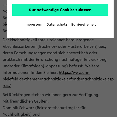
sind herzlich eingeladen sich mit Ihrer Abschlussarbeit beim
Nur notwendige Cookies zulassen
Nachhaltigkeitsbüro zu bewerben. Bitte nutzen Sie für Ihre
Bewerbung dieses Formular<
https://formulare.uni-
bielefeld.de/frontend-server/form/provide/913/
>. Die
Impressum
Datenschutz
Barrierefreiheit
Bewerbungsfrist endet am 30.09.2026.
Der Nachhaltigkeitspreis zeichnet herausragende
Abschlussarbeiten (Bachelor- oder Masterarbeiten) aus,
deren Forschungsgegenstand sich theoretisch oder
praktisch mit der Erforschung nachhaltiger Entwicklung
und/oder Klimafolgen(-anpassung) befasst. Weitere
Informationen finden Sie hier:
https://www.uni-
bielefeld.de/themen/nachhaltigkeit/fonds/nachhaltigkeitsp
reis/
Bei Rückfragen stehen wir Ihnen gern zur Verfügung.
Mit freundlichen Grüßen,
Dominik Schwarz (Rektoratsbeauftragter für
Nachhaltigkeit) und