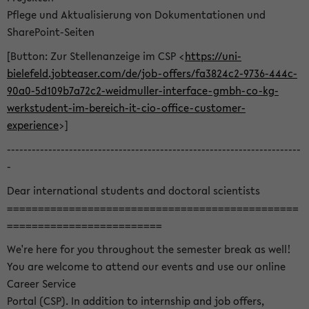
Pflege und Aktualisierung von Dokumentationen und
SharePoint-Seiten
[Button: Zur Stellenanzeige im CSP <
https://uni-
bielefeld.jobteaser.com/de/job-offers/fa3824c2-9736-444c-
90a0-5d109b7a72c2-weidmuller-interface-gmbh-co-kg-
werkstudent-im-bereich-it-cio-office-customer-
experience
>]
-----------------------------------------------------------------------
-
Dear international students and doctoral scientists
===============================================
=========================
We're here for you throughout the semester break as well!
You are welcome to attend our events and use our online
Career Service
Portal (CSP). In addition to internship and job offers,