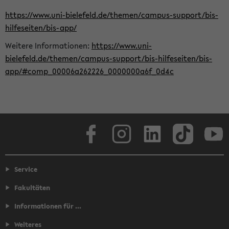
https://www.uni-bielefeld.de/themen/campus-support/bis-
hilfeseiten/bis-app/
Weitere Informationen:
https://www.uni-
bielefeld.de/themen/campus-support/bis-hilfeseiten/bis-
app/#comp_00006a262226_0000000a6f_0d4c
Facebook
Instagram
LinkedIn
TikTok
Youtube
Service
Fakultäten
Informationen für ...
Weiteres