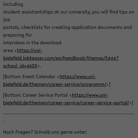
including
student assistantships at our university, you will find tips on
job
portals, checklists for creating application documents and
preparing for
interviews in the download
area <
https://uni-
bielefeld.jobteaser.com/en/handbook/themes/5444?
school_id=4600
>.
[Button: Event Calendar <
https://www.uni-
bielefeld.de/themen/career-service/programm/
>]
[Button: Career Service Portal <
https://www.uni-
bielefeld.de/themen/career-service/career-service-portal/
>]
-----------------------------------------------------------------------
-
Noch Fragen? Schreib uns gerne unter: