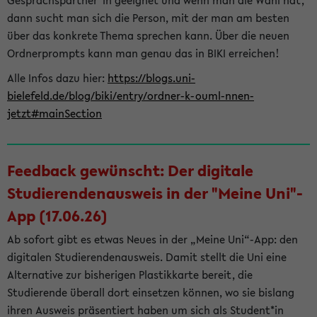
Gesprächspartner*in geeignet und wenn man die Wahl hat,
dann sucht man sich die Person, mit der man am besten
über das konkrete Thema sprechen kann. Über die neuen
Ordnerprompts kann man genau das in BIKI erreichen!
Alle Infos dazu hier:
https://blogs.uni-
bielefeld.de/blog/biki/entry/ordner-k-ouml-nnen-
jetzt#mainSection
Feedback gewünscht: Der digitale
Studierendenausweis in der "Meine Uni"-
App (17.06.26)
Ab sofort gibt es etwas Neues in der „Meine Uni“-App: den
digitalen Studierendenausweis. Damit stellt die Uni eine
Alternative zur bisherigen Plastikkarte bereit, die
Studierende überall dort einsetzen können, wo sie bislang
ihren Ausweis präsentiert haben um sich als Student*in