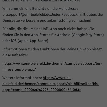
Gibt es Vorteile, im Vergleich zur Plastikkarte?
Wir sammeln alle Berichte an die Mailadresse
bissupport@uni-bielefeld.de.Jedes Feedback hilft dabei, die
Dienste zu verbessern und zukunftsfähig zu machen!
Für alle, die die „Meine Uni“-App noch nicht haben: Sie
finden Sie in den App-Stores für Android (Google Play Store)
oder iOS (Apple App-Store)
Informationen zu den Funktionen der Meine Uni-App bietet
diese Infoseite:
https://www.uni-bielefeld.de/themen/campus-support/bis-
hilfeseiten/bis-app/
Weitere Informationen:
https://www.uni-
bielefeld.de/themen/campus-support/bis-hilfeseiten/bis-
app/#comp_00006a262226_0000000a6f_0d4c