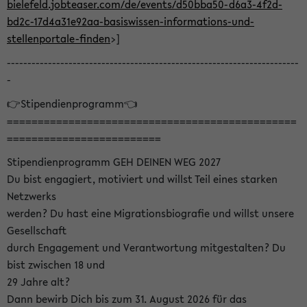
bielefeld.jobteaser.com/de/events/d50bba50-d6a3-4f2d-
bd2c-17d4a31e92aa-basiswissen-informations-und-
stellenportale-finden
>]
-----------------------------------------------------------------------
-
👉Stipendienprogramm👈
===============================================
=========================
Stipendienprogramm GEH DEINEN WEG 2027
Du bist engagiert, motiviert und willst Teil eines starken
Netzwerks
werden? Du hast eine Migrationsbiografie und willst unsere
Gesellschaft
durch Engagement und Verantwortung mitgestalten? Du
bist zwischen 18 und
29 Jahre alt?
Dann bewirb Dich bis zum 31. August 2026 für das