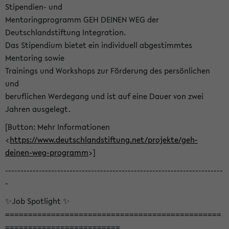
Stipendien- und
Mentoringprogramm GEH DEINEN WEG der
Deutschlandstiftung Integration.
Das Stipendium bietet ein individuell abgestimmtes
Mentoring sowie
Trainings und Workshops zur Förderung des persönlichen
und
beruflichen Werdegang und ist auf eine Dauer von zwei
Jahren ausgelegt.
[Button: Mehr Informationen
<
https://www.deutschlandstiftung.net/projekte/geh-
deinen-weg-programm
>]
-----------------------------------------------------------------------
-
✨Job Spotlight ✨
===============================================
=========================