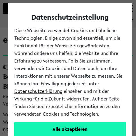
Datenschutzeinstellung
eKVV
Diese Webseite verwendet Cookies und ähnliche
eKVV News
Technologien. Einige davon sind essentiell, um die
Funktionalität der Website zu gewährleisten,
während andere uns helfen, die Website und Ihre
Erfahrung zu verbessern. Falls Sie zustimmen,
👉 Neue Angebote zur
verwenden wir Cookies und Daten auch, um Ihre
Berufsorientierung an der Universität
Interaktionen mit unserer Webseite zu messen. Sie
können Ihre Einwilligung jederzeit unter
Bielefeld (31.07.26)
Datenschutzerklärung
einsehen und mit der
Per E-Mail eingestellt von career@uni-bielefeld.de an den
Wirkung für die Zukunft widerrufen. Auf der Seite
Verteiler 'Alle Studierenden':
finden Sie auch zusätzliche Informationen zu den
verwendeten Cookies und Technologien.
Webansicht /
Webview <
https://t9be21bfb.emailsys1a.net/mailing/203/932
Alle akzeptieren
0396/1007481/2/5c029be88e/index.html
>