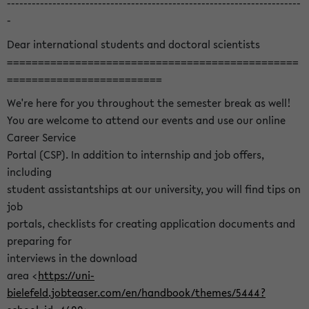
-----------------------------------------------------------------------
-
Dear international students and doctoral scientists
===============================================
=========================
We're here for you throughout the semester break as well!
You are welcome to attend our events and use our online
Career Service
Portal (CSP). In addition to internship and job offers,
including
student assistantships at our university, you will find tips on
job
portals, checklists for creating application documents and
preparing for
interviews in the download
area <
https://uni-
bielefeld.jobteaser.com/en/handbook/themes/5444?