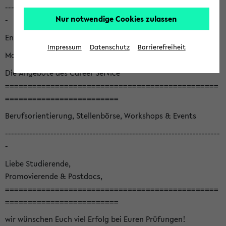
-----------------------------------------------------------------------
Nur notwendige Cookies zulassen
-
English version below
Impressum
Datenschutz
Barrierefreiheit
Monatsnewsletter August '26
Die Angebote des Career Service
===============================================
=========================
Berufsorientierung, Stellenbörse, Workshops & Events
-----------------------------------------------------------------------
-
Liebe Studierende,
Promovierende & Postdocs,
===============================================
=========================
wir wünschen Euch viel Erfolg bei Euren Prüfungen!