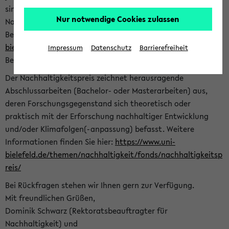
sind herzlich eingeladen sich mit Ihrer Abschlussarbeit beim
Nur notwendige Cookies zulassen
Nachhaltigkeitsbüro zu bewerben. Bitte nutzen Sie für Ihre
Bewerbung dieses Formular<
https://formulare.uni-
bielefeld.de/frontend-server/form/provide/913/
>. Die
Impressum
Datenschutz
Barrierefreiheit
Bewerbungsfrist endet am 30.09.2026.
Der Nachhaltigkeitspreis zeichnet herausragende
Abschlussarbeiten (Bachelor- oder Masterarbeiten) aus,
deren Forschungsgegenstand sich theoretisch oder
praktisch mit der Erforschung nachhaltiger Entwicklung
und/oder Klimafolgen(-anpassung) befasst. Weitere
Informationen finden Sie hier:
https://www.uni-
bielefeld.de/themen/nachhaltigkeit/fonds/nachhaltigkeitsp
reis/
Bei Rückfragen stehen wir Ihnen gern zur Verfügung.
Mit freundlichen Grüßen,
Dominik Schwarz (Rektoratsbeauftragter für
Nachhaltigkeit) und