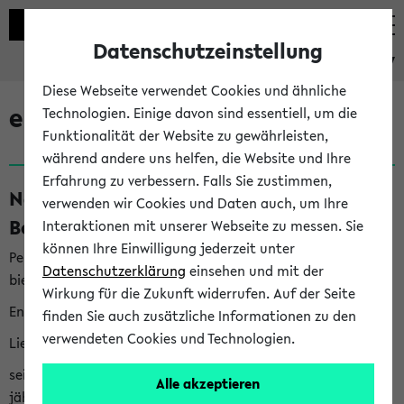
Datenschutzeinstellung
eKVV
Diese Webseite verwendet Cookies und ähnliche
eKVV News
Technologien. Einige davon sind essentiell, um die
Funktionalität der Website zu gewährleisten,
während andere uns helfen, die Website und Ihre
Erfahrung zu verbessern. Falls Sie zustimmen,
Nachhaltigkeitspreis 2026:
verwenden wir Cookies und Daten auch, um Ihre
Bewerbungsphase gestartet (06.08.26)
Interaktionen mit unserer Webseite zu messen. Sie
können Ihre Einwilligung jederzeit unter
Per E-Mail eingestellt von nachhaltigkeitsbuero@uni-
Datenschutzerklärung
einsehen und mit der
bielefeld.de an den Verteiler 'Alle Studierenden':
Wirkung für die Zukunft widerrufen. Auf der Seite
English version below
finden Sie auch zusätzliche Informationen zu den
verwendeten Cookies und Technologien.
Liebe Studierende,
seit 2023 verleiht das Rektorat der Universität Bielefeld
Alle akzeptieren
jährlich den Nachhaltigkeitspreis für Abschlussarbeiten. Sie