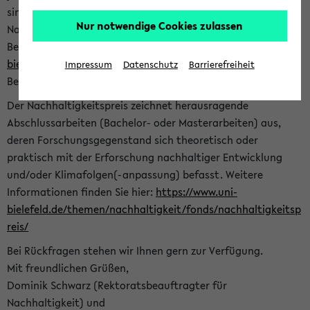
sind herzlich eingeladen sich mit Ihrer Abschlussarbeit beim
Nur notwendige Cookies zulassen
Nachhaltigkeitsbüro zu bewerben. Bitte nutzen Sie für Ihre
Bewerbung dieses Formular<
https://formulare.uni-
bielefeld.de/frontend-server/form/provide/913/
>. Die
Impressum
Datenschutz
Barrierefreiheit
Bewerbungsfrist endet am 30.09.2026.
Der Nachhaltigkeitspreis zeichnet herausragende
Abschlussarbeiten (Bachelor- oder Masterarbeiten) aus,
deren Forschungsgegenstand sich theoretisch oder
praktisch mit der Erforschung nachhaltiger Entwicklung
und/oder Klimafolgen(-anpassung) befasst. Weitere
Informationen finden Sie hier:
https://www.uni-
bielefeld.de/themen/nachhaltigkeit/fonds/nachhaltigkeitsp
reis/
Bei Rückfragen stehen wir Ihnen gern zur Verfügung.
Mit freundlichen Grüßen,
Dominik Schwarz (Rektoratsbeauftragter für
Nachhaltigkeit) und