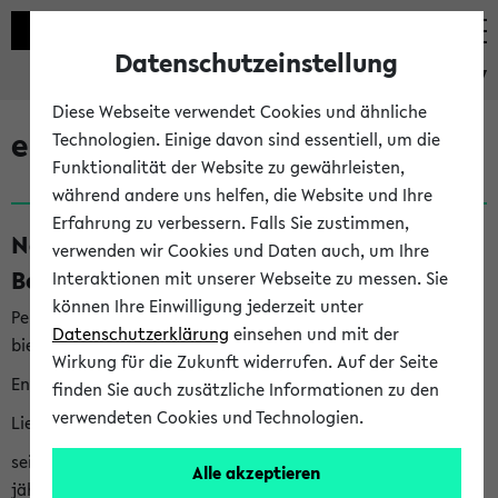
Datenschutzeinstellung
eKVV
Diese Webseite verwendet Cookies und ähnliche
eKVV News
Technologien. Einige davon sind essentiell, um die
Funktionalität der Website zu gewährleisten,
während andere uns helfen, die Website und Ihre
Erfahrung zu verbessern. Falls Sie zustimmen,
Nachhaltigkeitspreis 2026:
verwenden wir Cookies und Daten auch, um Ihre
Bewerbungsphase gestartet (06.08.26)
Interaktionen mit unserer Webseite zu messen. Sie
können Ihre Einwilligung jederzeit unter
Per E-Mail eingestellt von nachhaltigkeitsbuero@uni-
Datenschutzerklärung
einsehen und mit der
bielefeld.de an den Verteiler 'Alle Studierenden':
Wirkung für die Zukunft widerrufen. Auf der Seite
English version below
finden Sie auch zusätzliche Informationen zu den
verwendeten Cookies und Technologien.
Liebe Studierende,
seit 2023 verleiht das Rektorat der Universität Bielefeld
Alle akzeptieren
jährlich den Nachhaltigkeitspreis für Abschlussarbeiten. Sie