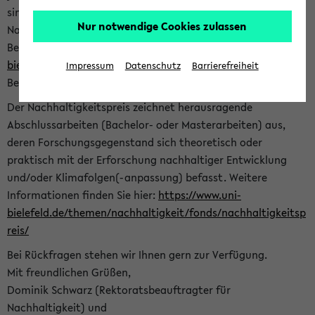
sind herzlich eingeladen sich mit Ihrer Abschlussarbeit beim
Nur notwendige Cookies zulassen
Nachhaltigkeitsbüro zu bewerben. Bitte nutzen Sie für Ihre
Bewerbung dieses Formular<
https://formulare.uni-
bielefeld.de/frontend-server/form/provide/913/
>. Die
Impressum
Datenschutz
Barrierefreiheit
Bewerbungsfrist endet am 30.09.2026.
Der Nachhaltigkeitspreis zeichnet herausragende
Abschlussarbeiten (Bachelor- oder Masterarbeiten) aus,
deren Forschungsgegenstand sich theoretisch oder
praktisch mit der Erforschung nachhaltiger Entwicklung
und/oder Klimafolgen(-anpassung) befasst. Weitere
Informationen finden Sie hier:
https://www.uni-
bielefeld.de/themen/nachhaltigkeit/fonds/nachhaltigkeitsp
reis/
Bei Rückfragen stehen wir Ihnen gern zur Verfügung.
Mit freundlichen Grüßen,
Dominik Schwarz (Rektoratsbeauftragter für
Nachhaltigkeit) und