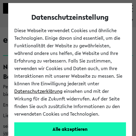
Datenschutzeinstellung
eKVV
Diese Webseite verwendet Cookies und ähnliche
eKVV News
Technologien. Einige davon sind essentiell, um die
Funktionalität der Website zu gewährleisten,
während andere uns helfen, die Website und Ihre
Erfahrung zu verbessern. Falls Sie zustimmen,
Nachhaltigkeitspreis 2026:
verwenden wir Cookies und Daten auch, um Ihre
Bewerbungsphase gestartet (06.08.26)
Interaktionen mit unserer Webseite zu messen. Sie
können Ihre Einwilligung jederzeit unter
Per E-Mail eingestellt von nachhaltigkeitsbuero@uni-
Datenschutzerklärung
einsehen und mit der
bielefeld.de an den Verteiler 'Alle Studierenden':
Wirkung für die Zukunft widerrufen. Auf der Seite
English version below
finden Sie auch zusätzliche Informationen zu den
verwendeten Cookies und Technologien.
Liebe Studierende,
seit 2023 verleiht das Rektorat der Universität Bielefeld
Alle akzeptieren
jährlich den Nachhaltigkeitspreis für Abschlussarbeiten. Sie