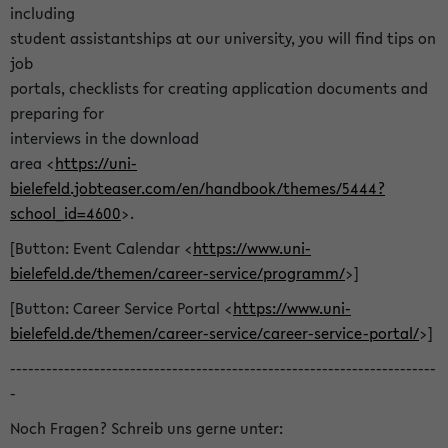
including
student assistantships at our university, you will find tips on
job
portals, checklists for creating application documents and
preparing for
interviews in the download
area <
https://uni-
bielefeld.jobteaser.com/en/handbook/themes/5444?
school_id=4600
>.
[Button: Event Calendar <
https://www.uni-
bielefeld.de/themen/career-service/programm/
>]
[Button: Career Service Portal <
https://www.uni-
bielefeld.de/themen/career-service/career-service-portal/
>]
-----------------------------------------------------------------------
-
Noch Fragen? Schreib uns gerne unter: