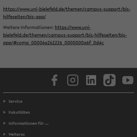
https://www.uni-bielefeld.de/themen/campus-support/bis-
hilfeseiten/bis-app/
Weitere Informationen:
https://www.uni-
bielefeld.de/themen/campus-support/bis-hilfeseiten/bis-
app/#comp_00006a262226_0000000a6f_0d4c
Facebook
Instagram
LinkedIn
TikTok
Youtube
Service
Fakultäten
Informationen für ...
Weiteres