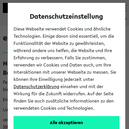
Datenschutzeinstellung
eKVV
Diese Webseite verwendet Cookies und ähnliche
eKVV News
Technologien. Einige davon sind essentiell, um die
Funktionalität der Website zu gewährleisten,
während andere uns helfen, die Website und Ihre
Erfahrung zu verbessern. Falls Sie zustimmen,
Nachhaltigkeitspreis 2026:
verwenden wir Cookies und Daten auch, um Ihre
Bewerbungsphase gestartet (06.08.26)
Interaktionen mit unserer Webseite zu messen. Sie
können Ihre Einwilligung jederzeit unter
Per E-Mail eingestellt von nachhaltigkeitsbuero@uni-
Datenschutzerklärung
einsehen und mit der
bielefeld.de an den Verteiler 'Alle Studierenden':
Wirkung für die Zukunft widerrufen. Auf der Seite
English version below
finden Sie auch zusätzliche Informationen zu den
verwendeten Cookies und Technologien.
Liebe Studierende,
seit 2023 verleiht das Rektorat der Universität Bielefeld
Alle akzeptieren
jährlich den Nachhaltigkeitspreis für Abschlussarbeiten. Sie