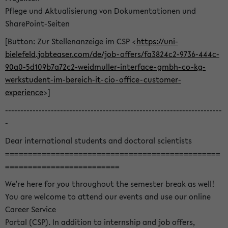
Pflege und Aktualisierung von Dokumentationen und
SharePoint-Seiten
[Button: Zur Stellenanzeige im CSP <
https://uni-
bielefeld.jobteaser.com/de/job-offers/fa3824c2-9736-444c-
90a0-5d109b7a72c2-weidmuller-interface-gmbh-co-kg-
werkstudent-im-bereich-it-cio-office-customer-
experience
>]
-----------------------------------------------------------------------
-
Dear international students and doctoral scientists
===============================================
=========================
We're here for you throughout the semester break as well!
You are welcome to attend our events and use our online
Career Service
Portal (CSP). In addition to internship and job offers,