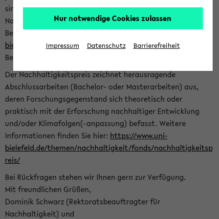
sind herzlich eingeladen sich mit Ihrer Abschlussarbeit beim
Nur notwendige Cookies zulassen
Nachhaltigkeitsbüro zu bewerben. Bitte nutzen Sie für Ihre
Bewerbung dieses Formular<
https://formulare.uni-
bielefeld.de/frontend-server/form/provide/913/
>. Die
Impressum
Datenschutz
Barrierefreiheit
Bewerbungsfrist endet am 30.09.2026.
Der Nachhaltigkeitspreis zeichnet herausragende
Abschlussarbeiten (Bachelor- oder Masterarbeiten) aus,
deren Forschungsgegenstand sich theoretisch oder
praktisch mit der Erforschung nachhaltiger Entwicklung
und/oder Klimafolgen(-anpassung) befasst. Weitere
Informationen finden Sie hier:
https://www.uni-
bielefeld.de/themen/nachhaltigkeit/fonds/nachhaltigkeitsp
reis/
Bei Rückfragen stehen wir Ihnen gern zur Verfügung.
Mit freundlichen Grüßen,
Dominik Schwarz (Rektoratsbeauftragter für
Nachhaltigkeit) und