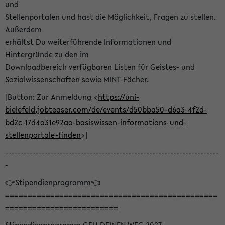
und
Stellenportalen und hast die Möglichkeit, Fragen zu stellen.
Außerdem
erhältst Du weiterführende Informationen und
Hintergründe zu den im
Downloadbereich verfügbaren Listen für Geistes- und
Sozialwissenschaften sowie MINT-Fächer.
[Button: Zur Anmeldung <
https://uni-
bielefeld.jobteaser.com/de/events/d50bba50-d6a3-4f2d-
bd2c-17d4a31e92aa-basiswissen-informations-und-
stellenportale-finden
>]
-----------------------------------------------------------------------
-
👉Stipendienprogramm👈
===============================================
=========================