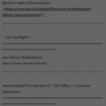
[Button: Mehr Informationen
<
https://www.deutschlandstiftung.net/projekte/geh-
deinen-weg-programm
>]
-----------------------------------------------------------------------
-
✨Job Spotlight ✨
===============================================
=========================
Aus Deiner Stellenbörse,
dem Career-Service-Portal
-----------------------------------------------------------------------
-
Werkstudent*in im Bereich IT - CIO Office - Customer
Experience
===============================================
=========================