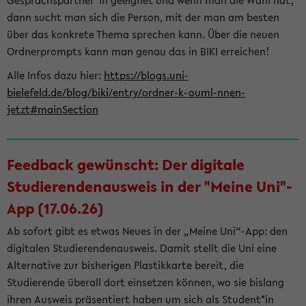
Gesprächspartner*in geeignet und wenn man die Wahl hat,
dann sucht man sich die Person, mit der man am besten
über das konkrete Thema sprechen kann. Über die neuen
Ordnerprompts kann man genau das in BIKI erreichen!
Alle Infos dazu hier:
https://blogs.uni-
bielefeld.de/blog/biki/entry/ordner-k-ouml-nnen-
jetzt#mainSection
Feedback gewünscht: Der digitale
Studierendenausweis in der "Meine Uni"-
App (17.06.26)
Ab sofort gibt es etwas Neues in der „Meine Uni“-App: den
digitalen Studierendenausweis. Damit stellt die Uni eine
Alternative zur bisherigen Plastikkarte bereit, die
Studierende überall dort einsetzen können, wo sie bislang
ihren Ausweis präsentiert haben um sich als Student*in