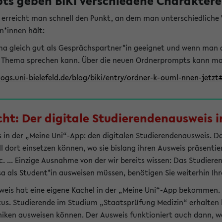
s geben BIKI verschiedene Charaktere 
t erreicht man schnell den Punkt, an dem man unterschiedlich
n*innen hält:
hema gleich gut als Gesprächspartner*in geeignet und wenn man 
 Thema sprechen kann. Über die neuen Ordnerprompts kann man 
logs.uni-bielefeld.de/blog/biki/entry/ordner-k-ouml-nnen-jetz
t: Der digitale Studierendenausweis in
 in der „Meine Uni“-App: den digitalen Studierendenausweis. Dami
ll dort einsetzen können, wo sie bislang ihren Ausweis präsenti
 ... Einzige Ausnahme von der wir bereits wissen: Das Studiere
sa als Student*in ausweisen müssen, benötigen Sie weiterhin Ihr
weis hat eine eigene Kachel in der „Meine Uni“-App bekommen.
tus. Studierende im Studium „Staatsprüfung Medizin“ erhalten h
liniken ausweisen können. Der Ausweis funktioniert auch dann, we