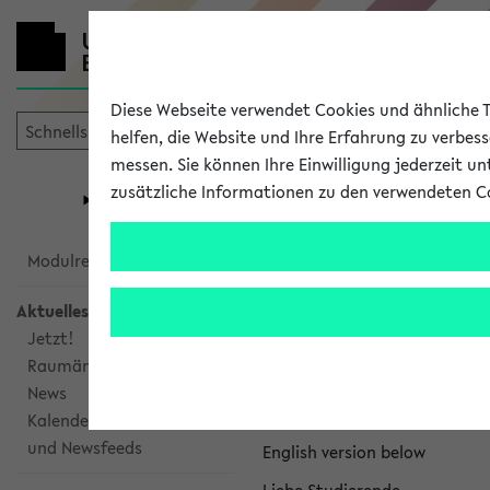
Diese Webseite verwendet Cookies und ähnliche Te
helfen, die Website und Ihre Erfahrung zu verbes
messen. Sie können Ihre Einwilligung jederzeit u
mein
Start
eKVV
zusätzliche Informationen zu den verwendeten C
Universität
Forschung
Studiengangsauswahl
eKVV News
Modulrecherche
Aktuelles
Jetzt!
Raumänderungen
Nachhaltigkeitspr
News
Per E-Mail eingestellt von na
Kalenderintegration
und Newsfeeds
English version below