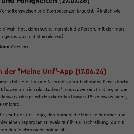
und Fähigkeiten (27.07.26)
e Verhaltensweisen und Kompetenzen braucht. Ähnlich wie
die Wahl hat, dann sucht man sich die Person, mit der man
genau das in BIKI erreichen!
t#mainSection
 der "Meine Uni"-App (17.06.26)
t stellt die Uni eine Alternative zur bisherigen Plastikkarte
ert haben um sich als Student*in auszuweisen: Im Kino, an der
ndenwerk akzeptiert den digitalen Universitätsausweis nicht,
e Unicard.
 Er zeigt das Uni-Logo, den Namen, die Matrikelnummer und
ier einen separaten Hinweis auf ihre Einschreibung, damit
nn das Telefon nicht online ist.