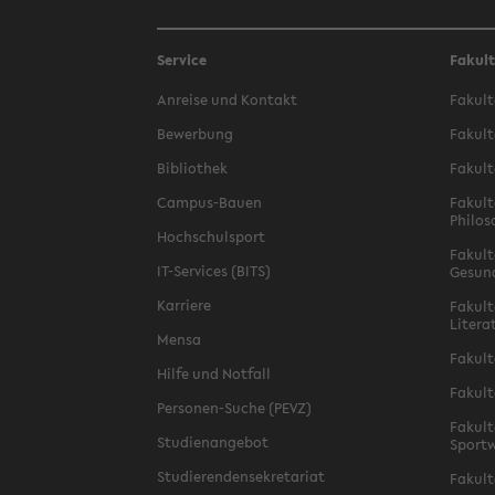
Service
Fakul
Anreise und Kontakt
Fakult
Bewerbung
Fakult
Bibliothek
Fakult
Campus-Bauen
Fakult
Philos
Hochschulsport
Fakult
IT-Services (BITS)
Gesun
Karriere
Fakult
Litera
Mensa
Fakult
Hilfe und Notfall
Fakult
Personen-Suche (PEVZ)
Fakult
Studienangebot
Sportw
Studierendensekretariat
Fakult