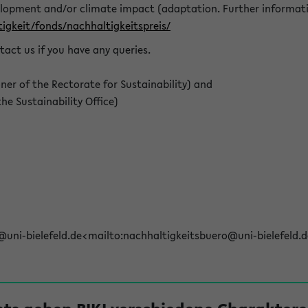
elopment and/or climate impact (adaptation. Further informat
igkeit/fonds/nachhaltigkeitspreis/
tact us if you have any queries.
r of the Rectorate for Sustainability) and
e Sustainability Office)
@uni-bielefeld.de<mailto:nachhaltigkeitsbuero@uni-bielefeld.