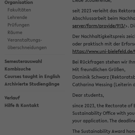
Liebe Studierende,
Organisation
Fakultäten
seit 2023 verleiht das Rektora
Lehrende
Abschlussarbeit beim Nachhal
Prüfungen
server/form/provide/913/
>. D
Räume
Der Nachhaltigkeitspreis zei
Veranstaltungs-
oder praktisch mit der Erfor
überschneidungen
https://www.uni-bielefeld.de
Semesterauswahl
Bei Rückfragen stehen wir Ih
Kombisuche
Mit freundlichen Grüßen,
Courses taught in English
Dominik Schwarz (Rektoratsb
Archivierte Studiengänge
Catharina Wessing (Leiterin 
Dear students,
Verlauf
Hilfe & Kontakt
since 2023, the Rectorate of B
Sustainability Office with you
your application. The deadlin
The Sustainability Award hono