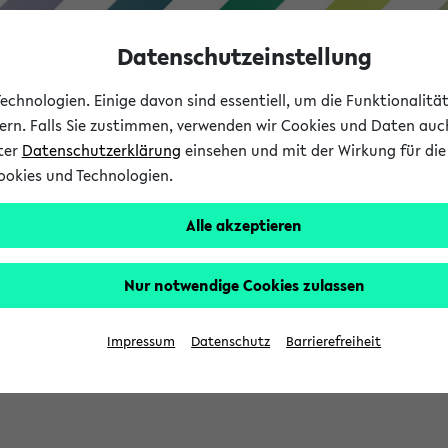
Datenschutzeinstellung
chnologien. Einige davon sind essentiell, um die Funktionalit
sern. Falls Sie zustimmen, verwenden wir Cookies und Daten auc
nter
Datenschutzerklärung
einsehen und mit der Wirkung für die 
ookies und Technologien.
Studium
Lehre
International
Alle akzeptieren
Nur notwendige Cookies zulassen
eis 2026: Bewerbungsphase gestartet (
Impressum
Datenschutz
Barrierefreiheit
chhaltigkeitsbuero@uni-bielefeld.de an den Verteiler 'Alle Studie