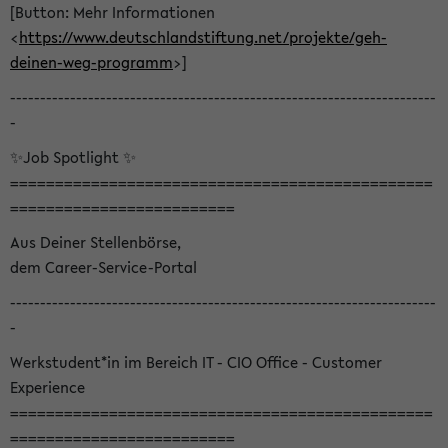
[Button: Mehr Informationen
<
https://www.deutschlandstiftung.net/projekte/geh-
deinen-weg-programm
>]
-----------------------------------------------------------------------
-
✨Job Spotlight ✨
===============================================
=========================
Aus Deiner Stellenbörse,
dem Career-Service-Portal
-----------------------------------------------------------------------
-
Werkstudent*in im Bereich IT - CIO Office - Customer
Experience
===============================================
=========================