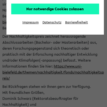
sind herzlich eingeladen sich mit Ihrer Abschlussarbeit beim
Nur notwendige Cookies zulassen
Nachhaltigkeitsbüro zu bewerben. Bitte nutzen Sie für Ihre
Bewerbung dieses Formular<
https://formulare.uni-
bielefeld.de/frontend-server/form/provide/913/
>. Die
Impressum
Datenschutz
Barrierefreiheit
Bewerbungsfrist endet am 30.09.2026.
Der Nachhaltigkeitspreis zeichnet herausragende
Abschlussarbeiten (Bachelor- oder Masterarbeiten) aus,
deren Forschungsgegenstand sich theoretisch oder
praktisch mit der Erforschung nachhaltiger Entwicklung
und/oder Klimafolgen(-anpassung) befasst. Weitere
Informationen finden Sie hier:
https://www.uni-
bielefeld.de/themen/nachhaltigkeit/fonds/nachhaltigkeitsp
reis/
Bei Rückfragen stehen wir Ihnen gern zur Verfügung.
Mit freundlichen Grüßen,
Dominik Schwarz (Rektoratsbeauftragter für
Nachhaltigkeit) und