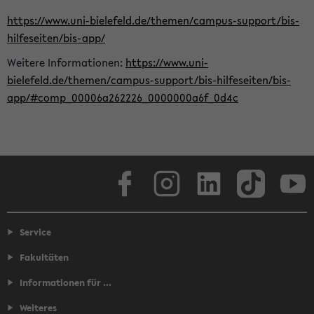
https://www.uni-bielefeld.de/themen/campus-support/bis-
hilfeseiten/bis-app/
Weitere Informationen:
https://www.uni-
bielefeld.de/themen/campus-support/bis-hilfeseiten/bis-
app/#comp_00006a262226_0000000a6f_0d4c
Facebook
Instagram
LinkedIn
TikTok
Youtube
Service
Fakultäten
Informationen für ...
Weiteres