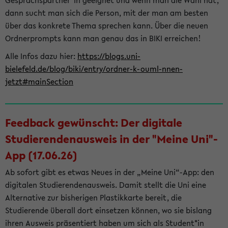
Gesprächspartner*in geeignet und wenn man die Wahl hat,
dann sucht man sich die Person, mit der man am besten
über das konkrete Thema sprechen kann. Über die neuen
Ordnerprompts kann man genau das in BIKI erreichen!
Alle Infos dazu hier:
https://blogs.uni-
bielefeld.de/blog/biki/entry/ordner-k-ouml-nnen-
jetzt#mainSection
Feedback gewünscht: Der digitale
Studierendenausweis in der "Meine Uni"-
App (17.06.26)
Ab sofort gibt es etwas Neues in der „Meine Uni“-App: den
digitalen Studierendenausweis. Damit stellt die Uni eine
Alternative zur bisherigen Plastikkarte bereit, die
Studierende überall dort einsetzen können, wo sie bislang
ihren Ausweis präsentiert haben um sich als Student*in