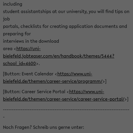
including
student assistantships at our university, you will find tips on
job
portals, checklists for creating application documents and
preparing for
interviews in the download
area <
https://uni-
bielefeld.jobteaser.com/en/handbook/themes/5444?
school_id=4600
>.
[Button: Event Calendar <
https://www.uni-
bielefeld.de/themen/career-service/programm/
>]
[Button: Career Service Portal <
https://www.uni-
bielefeld.de/themen/career-service/career-service-portal/
>]
-----------------------------------------------------------------------
-
Noch Fragen? Schreib uns gerne unter: