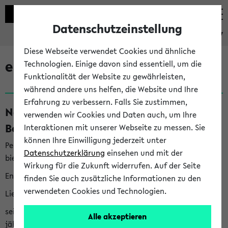
Datenschutzeinstellung
eKVV
Diese Webseite verwendet Cookies und ähnliche
eKVV News
Technologien. Einige davon sind essentiell, um die
Funktionalität der Website zu gewährleisten,
während andere uns helfen, die Website und Ihre
Erfahrung zu verbessern. Falls Sie zustimmen,
Nachhaltigkeitspreis 2026:
verwenden wir Cookies und Daten auch, um Ihre
Bewerbungsphase gestartet (06.08.26)
Interaktionen mit unserer Webseite zu messen. Sie
können Ihre Einwilligung jederzeit unter
Per E-Mail eingestellt von nachhaltigkeitsbuero@uni-
Datenschutzerklärung
einsehen und mit der
bielefeld.de an den Verteiler 'Alle Studierenden':
Wirkung für die Zukunft widerrufen. Auf der Seite
English version below
finden Sie auch zusätzliche Informationen zu den
verwendeten Cookies und Technologien.
Liebe Studierende,
seit 2023 verleiht das Rektorat der Universität Bielefeld
Alle akzeptieren
jährlich den Nachhaltigkeitspreis für Abschlussarbeiten. Sie