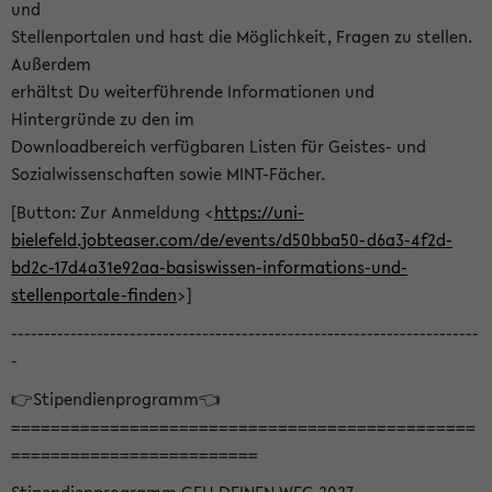
und
Stellenportalen und hast die Möglichkeit, Fragen zu stellen.
Außerdem
erhältst Du weiterführende Informationen und
Hintergründe zu den im
Downloadbereich verfügbaren Listen für Geistes- und
Sozialwissenschaften sowie MINT-Fächer.
[Button: Zur Anmeldung <
https://uni-
bielefeld.jobteaser.com/de/events/d50bba50-d6a3-4f2d-
bd2c-17d4a31e92aa-basiswissen-informations-und-
stellenportale-finden
>]
-----------------------------------------------------------------------
-
👉Stipendienprogramm👈
===============================================
=========================