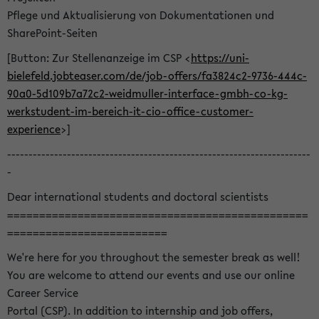
Pflege und Aktualisierung von Dokumentationen und
SharePoint-Seiten
[Button: Zur Stellenanzeige im CSP <
https://uni-
bielefeld.jobteaser.com/de/job-offers/fa3824c2-9736-444c-
90a0-5d109b7a72c2-weidmuller-interface-gmbh-co-kg-
werkstudent-im-bereich-it-cio-office-customer-
experience
>]
-----------------------------------------------------------------------
-
Dear international students and doctoral scientists
===============================================
=========================
We're here for you throughout the semester break as well!
You are welcome to attend our events and use our online
Career Service
Portal (CSP). In addition to internship and job offers,