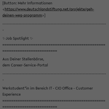
[Button: Mehr Informationen
<
https://www.deutschlandstiftung.net/projekte/geh-
deinen-weg-programm
>]
-----------------------------------------------------------------------
-
✨Job Spotlight ✨
===============================================
=========================
Aus Deiner Stellenbörse,
dem Career-Service-Portal
-----------------------------------------------------------------------
-
Werkstudent*in im Bereich IT - CIO Office - Customer
Experience
===============================================
=========================