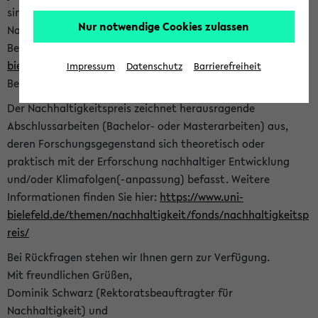
sind herzlich eingeladen sich mit Ihrer Abschlussarbeit beim
Nur notwendige Cookies zulassen
Nachhaltigkeitsbüro zu bewerben. Bitte nutzen Sie für Ihre
Bewerbung dieses Formular<
https://formulare.uni-
bielefeld.de/frontend-server/form/provide/913/
>. Die
Impressum
Datenschutz
Barrierefreiheit
Bewerbungsfrist endet am 30.09.2026.
Der Nachhaltigkeitspreis zeichnet herausragende
Abschlussarbeiten (Bachelor- oder Masterarbeiten) aus,
deren Forschungsgegenstand sich theoretisch oder
praktisch mit der Erforschung nachhaltiger Entwicklung
und/oder Klimafolgen(-anpassung) befasst. Weitere
Informationen finden Sie hier:
https://www.uni-
bielefeld.de/themen/nachhaltigkeit/fonds/nachhaltigkeitsp
reis/
Bei Rückfragen stehen wir Ihnen gern zur Verfügung.
Mit freundlichen Grüßen,
Dominik Schwarz (Rektoratsbeauftragter für
Nachhaltigkeit) und