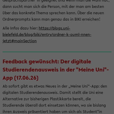
Gesprächspartner*in geeignet und wenn man die Wahl hat,
dann sucht man sich die Person, mit der man am besten
über das konkrete Thema sprechen kann. Über die neuen
Ordnerprompts kann man genau das in BIKI erreichen!
Alle Infos dazu hier:
https://blogs.uni-
bielefeld.de/blog/biki/entry/ordner-k-ouml-nnen-
jetzt#mainSection
Feedback gewünscht: Der digitale
Studierendenausweis in der "Meine Uni"-
App (17.06.26)
Ab sofort gibt es etwas Neues in der „Meine Uni“-App: den
digitalen Studierendenausweis. Damit stellt die Uni eine
Alternative zur bisherigen Plastikkarte bereit, die
Studierende überall dort einsetzen können, wo sie bislang
ihren Ausweis präsentiert haben um sich als Student*in