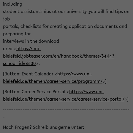
including
student assistantships at our university, you will find tips on
job
portals, checklists for creating application documents and
preparing for
interviews in the download
area <
https://uni-
bielefeld.jobteaser.com/en/handbook/themes/5444?
school_id=4600
>.
[Button: Event Calendar <
https://www.uni-
bielefeld.de/themen/career-service/programm/
>]
[Button: Career Service Portal <
https://www.uni-
bielefeld.de/themen/career-service/career-service-portal/
>]
-----------------------------------------------------------------------
-
Noch Fragen? Schreib uns gerne unter: