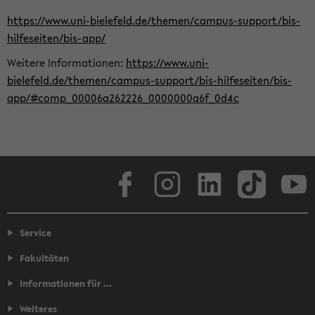
https://www.uni-bielefeld.de/themen/campus-support/bis-
hilfeseiten/bis-app/
Weitere Informationen:
https://www.uni-
bielefeld.de/themen/campus-support/bis-hilfeseiten/bis-
app/#comp_00006a262226_0000000a6f_0d4c
Facebook
Instagram
LinkedIn
TikTok
Youtube
Service
Fakultäten
Informationen für ...
Weiteres