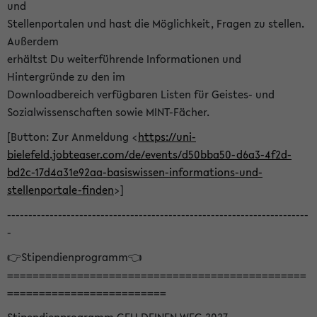
und
Stellenportalen und hast die Möglichkeit, Fragen zu stellen.
Außerdem
erhältst Du weiterführende Informationen und
Hintergründe zu den im
Downloadbereich verfügbaren Listen für Geistes- und
Sozialwissenschaften sowie MINT-Fächer.
[Button: Zur Anmeldung <
https://uni-
bielefeld.jobteaser.com/de/events/d50bba50-d6a3-4f2d-
bd2c-17d4a31e92aa-basiswissen-informations-und-
stellenportale-finden
>]
-----------------------------------------------------------------------
-
👉Stipendienprogramm👈
===============================================
=========================