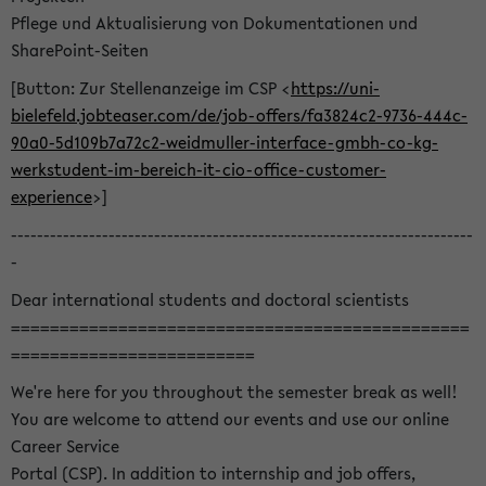
Pflege und Aktualisierung von Dokumentationen und
SharePoint-Seiten
[Button: Zur Stellenanzeige im CSP <
https://uni-
bielefeld.jobteaser.com/de/job-offers/fa3824c2-9736-444c-
90a0-5d109b7a72c2-weidmuller-interface-gmbh-co-kg-
werkstudent-im-bereich-it-cio-office-customer-
experience
>]
-----------------------------------------------------------------------
-
Dear international students and doctoral scientists
===============================================
=========================
We're here for you throughout the semester break as well!
You are welcome to attend our events and use our online
Career Service
Portal (CSP). In addition to internship and job offers,