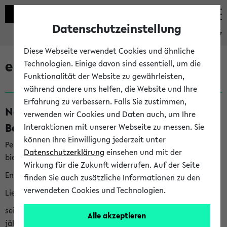
Datenschutzeinstellung
eKVV
Diese Webseite verwendet Cookies und ähnliche
eKVV News
Technologien. Einige davon sind essentiell, um die
Funktionalität der Website zu gewährleisten,
während andere uns helfen, die Website und Ihre
Erfahrung zu verbessern. Falls Sie zustimmen,
Nachhaltigkeitspreis 2026:
verwenden wir Cookies und Daten auch, um Ihre
Bewerbungsphase gestartet (06.08.26)
Interaktionen mit unserer Webseite zu messen. Sie
können Ihre Einwilligung jederzeit unter
Per E-Mail eingestellt von nachhaltigkeitsbuero@uni-
Datenschutzerklärung
einsehen und mit der
bielefeld.de an den Verteiler 'Alle Studierenden':
Wirkung für die Zukunft widerrufen. Auf der Seite
English version below
finden Sie auch zusätzliche Informationen zu den
verwendeten Cookies und Technologien.
Liebe Studierende,
seit 2023 verleiht das Rektorat der Universität Bielefeld
Alle akzeptieren
jährlich den Nachhaltigkeitspreis für Abschlussarbeiten. Sie