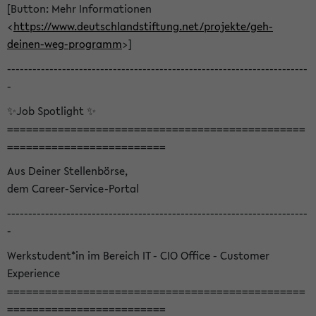
[Button: Mehr Informationen
<
https://www.deutschlandstiftung.net/projekte/geh-
deinen-weg-programm
>]
-----------------------------------------------------------------------
-
✨Job Spotlight ✨
===============================================
=========================
Aus Deiner Stellenbörse,
dem Career-Service-Portal
-----------------------------------------------------------------------
-
Werkstudent*in im Bereich IT - CIO Office - Customer
Experience
===============================================
=========================