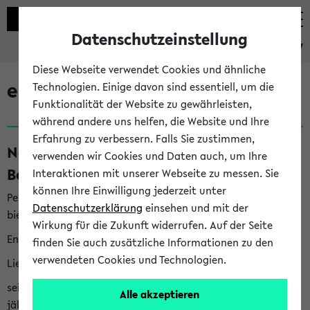
Datenschutzeinstellung
eKVV
Diese Webseite verwendet Cookies und ähnliche
eKVV News
Technologien. Einige davon sind essentiell, um die
Funktionalität der Website zu gewährleisten,
während andere uns helfen, die Website und Ihre
Erfahrung zu verbessern. Falls Sie zustimmen,
Nachhaltigkeitspreis 2026:
verwenden wir Cookies und Daten auch, um Ihre
Bewerbungsphase gestartet (06.08.26)
Interaktionen mit unserer Webseite zu messen. Sie
können Ihre Einwilligung jederzeit unter
Per E-Mail eingestellt von nachhaltigkeitsbuero@uni-
Datenschutzerklärung
einsehen und mit der
bielefeld.de an den Verteiler 'Alle Studierenden':
Wirkung für die Zukunft widerrufen. Auf der Seite
English version below
finden Sie auch zusätzliche Informationen zu den
verwendeten Cookies und Technologien.
Liebe Studierende,
seit 2023 verleiht das Rektorat der Universität Bielefeld
Alle akzeptieren
jährlich den Nachhaltigkeitspreis für Abschlussarbeiten. Sie