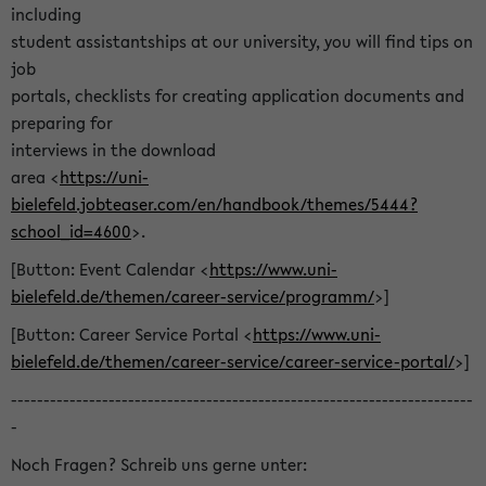
including
student assistantships at our university, you will find tips on
job
portals, checklists for creating application documents and
preparing for
interviews in the download
area <
https://uni-
bielefeld.jobteaser.com/en/handbook/themes/5444?
school_id=4600
>.
[Button: Event Calendar <
https://www.uni-
bielefeld.de/themen/career-service/programm/
>]
[Button: Career Service Portal <
https://www.uni-
bielefeld.de/themen/career-service/career-service-portal/
>]
-----------------------------------------------------------------------
-
Noch Fragen? Schreib uns gerne unter: