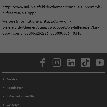
https://www.uni-bielefeld.de/themen/campus-support/bis-
hilfeseiten/bis-app/
Weitere Informationen:
https://www.uni-
bielefeld.de/themen/campus-support/bis-hilfeseiten/bis-
app/#comp_00006a262226_0000000a6f_0d4c
Facebook
Instagram
LinkedIn
TikTok
Youtube
Service
Fakultäten
Informationen für ...
Weiteres