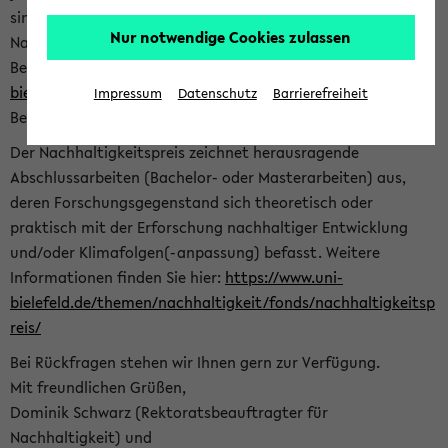
sind herzlich eingeladen sich mit Ihrer Abschlussarbeit beim
Nur notwendige Cookies zulassen
Nachhaltigkeitsbüro zu bewerben. Bitte nutzen Sie für Ihre
Bewerbung dieses Formular<
https://formulare.uni-
bielefeld.de/frontend-server/form/provide/913/
>. Die
Impressum
Datenschutz
Barrierefreiheit
Bewerbungsfrist endet am 30.09.2026.
Der Nachhaltigkeitspreis zeichnet herausragende
Abschlussarbeiten (Bachelor- oder Masterarbeiten) aus,
deren Forschungsgegenstand sich theoretisch oder
praktisch mit der Erforschung nachhaltiger Entwicklung
und/oder Klimafolgen(-anpassung) befasst. Weitere
Informationen finden Sie hier:
https://www.uni-
bielefeld.de/themen/nachhaltigkeit/fonds/nachhaltigkeitsp
reis/
Bei Rückfragen stehen wir Ihnen gern zur Verfügung.
Mit freundlichen Grüßen,
Dominik Schwarz (Rektoratsbeauftragter für
Nachhaltigkeit) und