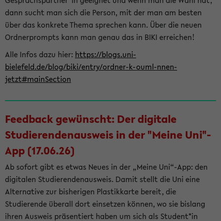
Gesprächspartner*in geeignet und wenn man die Wahl hat,
dann sucht man sich die Person, mit der man am besten
über das konkrete Thema sprechen kann. Über die neuen
Ordnerprompts kann man genau das in BIKI erreichen!
Alle Infos dazu hier:
https://blogs.uni-
bielefeld.de/blog/biki/entry/ordner-k-ouml-nnen-
jetzt#mainSection
Feedback gewünscht: Der digitale
Studierendenausweis in der "Meine Uni"-
App (17.06.26)
Ab sofort gibt es etwas Neues in der „Meine Uni“-App: den
digitalen Studierendenausweis. Damit stellt die Uni eine
Alternative zur bisherigen Plastikkarte bereit, die
Studierende überall dort einsetzen können, wo sie bislang
ihren Ausweis präsentiert haben um sich als Student*in