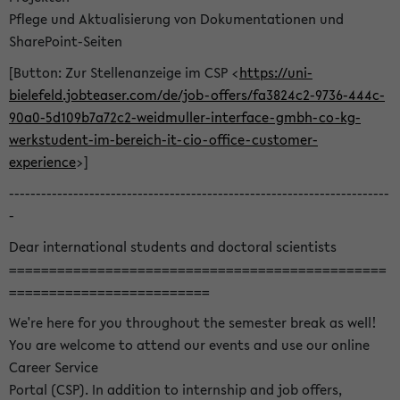
Pflege und Aktualisierung von Dokumentationen und
SharePoint-Seiten
[Button: Zur Stellenanzeige im CSP <
https://uni-
bielefeld.jobteaser.com/de/job-offers/fa3824c2-9736-444c-
90a0-5d109b7a72c2-weidmuller-interface-gmbh-co-kg-
werkstudent-im-bereich-it-cio-office-customer-
experience
>]
-----------------------------------------------------------------------
-
Dear international students and doctoral scientists
===============================================
=========================
We're here for you throughout the semester break as well!
You are welcome to attend our events and use our online
Career Service
Portal (CSP). In addition to internship and job offers,