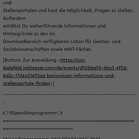
und
Stellenportalen und hast die Möglichkeit, Fragen zu stellen.
Außerdem
erhältst Du weiterführende Informationen und
Hintergründe zu den im
Downloadbereich verfügbaren Listen für Geistes- und
Sozialwissenschaften sowie MINT-Fächer.
[Button: Zur Anmeldung <
https://uni-
bielefeld.jobteaser.com/de/events/d50bba50-d6a3-4f2d-
bd2c-17d4a31e92aa-basiswissen-informations-und-
stellenportale-finden
>]
-----------------------------------------------------------------------
-
👉Stipendienprogramm👈
===============================================
=========================