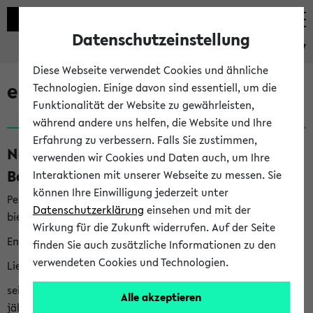
Datenschutzeinstellung
eKVV
Diese Webseite verwendet Cookies und ähnliche
eKVV News
Technologien. Einige davon sind essentiell, um die
Funktionalität der Website zu gewährleisten,
während andere uns helfen, die Website und Ihre
Erfahrung zu verbessern. Falls Sie zustimmen,
Nachhaltigkeitspreis 2026:
verwenden wir Cookies und Daten auch, um Ihre
Bewerbungsphase gestartet (06.08.26)
Interaktionen mit unserer Webseite zu messen. Sie
können Ihre Einwilligung jederzeit unter
Per E-Mail eingestellt von nachhaltigkeitsbuero@uni-
Datenschutzerklärung
einsehen und mit der
bielefeld.de an den Verteiler 'Alle Studierenden':
Wirkung für die Zukunft widerrufen. Auf der Seite
English version below
finden Sie auch zusätzliche Informationen zu den
verwendeten Cookies und Technologien.
Liebe Studierende,
seit 2023 verleiht das Rektorat der Universität Bielefeld
Alle akzeptieren
jährlich den Nachhaltigkeitspreis für Abschlussarbeiten. Sie