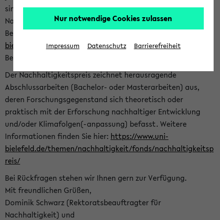
sind herzlich eingeladen sich mit Ihrer Abschlussarbeit beim
Nur notwendige Cookies zulassen
Nachhaltigkeitsbüro zu bewerben. Bitte nutzen Sie für Ihre
Bewerbung dieses Formular<
https://formulare.uni-
bielefeld.de/frontend-server/form/provide/913/
>. Die
Impressum
Datenschutz
Barrierefreiheit
Bewerbungsfrist endet am 30.09.2026.
Der Nachhaltigkeitspreis zeichnet herausragende
Abschlussarbeiten (Bachelor- oder Masterarbeiten) aus,
deren Forschungsgegenstand sich theoretisch oder
praktisch mit der Erforschung nachhaltiger Entwicklung
und/oder Klimafolgen(-anpassung) befasst. Weitere
Informationen finden Sie hier:
https://www.uni-
bielefeld.de/themen/nachhaltigkeit/fonds/nachhaltigkeitsp
reis/
Bei Rückfragen stehen wir Ihnen gern zur Verfügung.
Mit freundlichen Grüßen,
Dominik Schwarz (Rektoratsbeauftragter für
Nachhaltigkeit) und