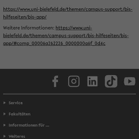
https://www.uni-bielefeld.de/themen/campus-support/bis-
hilfeseiten/bis-app/
Weitere Informationen:
https://www.uni-
bielefeld.de/themen/campus-support/bis-hilfeseiten/bis-
app/#comp_00006a262226_0000000a6f_0d4c
Facebook
Instagram
LinkedIn
TikTok
Youtube
Service
Fakultäten
Informationen für ...
Weiteres