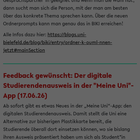
Gesprächspartner*in geeignet und wenn man die Wahl hat,
dann sucht man sich die Person, mit der man am besten
über das konkrete Thema sprechen kann. Über die neuen
Ordnerprompts kann man genau das in BIKI erreichen!
Alle Infos dazu hier:
https://blogs.uni-
bielefeld.de/blog/biki/entry/ordner-k-ouml-nnen-
jetzt#mainSection
Feedback gewünscht: Der digitale
Studierendenausweis in der "Meine Uni"-
App (17.06.26)
Ab sofort gibt es etwas Neues in der „Meine Uni“-App: den
digitalen Studierendenausweis. Damit stellt die Uni eine
Alternative zur bisherigen Plastikkarte bereit, die
Studierende überall dort einsetzen können, wo sie bislang
ihren Ausweis präsentiert haben um sich als Student*in