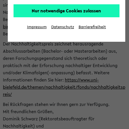
sind herzlich eingeladen sich mit Ihrer Abschlussarbeit beim
Nur notwendige Cookies zulassen
Nachhaltigkeitsbüro zu bewerben. Bitte nutzen Sie für Ihre
Bewerbung dieses Formular<
https://formulare.uni-
bielefeld.de/frontend-server/form/provide/913/
>. Die
Impressum
Datenschutz
Barrierefreiheit
Bewerbungsfrist endet am 30.09.2026.
Der Nachhaltigkeitspreis zeichnet herausragende
Abschlussarbeiten (Bachelor- oder Masterarbeiten) aus,
deren Forschungsgegenstand sich theoretisch oder
praktisch mit der Erforschung nachhaltiger Entwicklung
und/oder Klimafolgen(-anpassung) befasst. Weitere
Informationen finden Sie hier:
https://www.uni-
bielefeld.de/themen/nachhaltigkeit/fonds/nachhaltigkeitsp
reis/
Bei Rückfragen stehen wir Ihnen gern zur Verfügung.
Mit freundlichen Grüßen,
Dominik Schwarz (Rektoratsbeauftragter für
Nachhaltigkeit) und