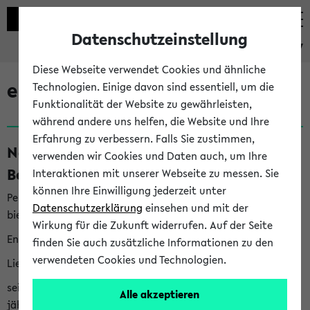
Datenschutzeinstellung
eKVV
Diese Webseite verwendet Cookies und ähnliche
eKVV News
Technologien. Einige davon sind essentiell, um die
Funktionalität der Website zu gewährleisten,
während andere uns helfen, die Website und Ihre
Erfahrung zu verbessern. Falls Sie zustimmen,
Nachhaltigkeitspreis 2026:
verwenden wir Cookies und Daten auch, um Ihre
Bewerbungsphase gestartet (06.08.26)
Interaktionen mit unserer Webseite zu messen. Sie
können Ihre Einwilligung jederzeit unter
Per E-Mail eingestellt von nachhaltigkeitsbuero@uni-
Datenschutzerklärung
einsehen und mit der
bielefeld.de an den Verteiler 'Alle Studierenden':
Wirkung für die Zukunft widerrufen. Auf der Seite
English version below
finden Sie auch zusätzliche Informationen zu den
verwendeten Cookies und Technologien.
Liebe Studierende,
seit 2023 verleiht das Rektorat der Universität Bielefeld
Alle akzeptieren
jährlich den Nachhaltigkeitspreis für Abschlussarbeiten. Sie