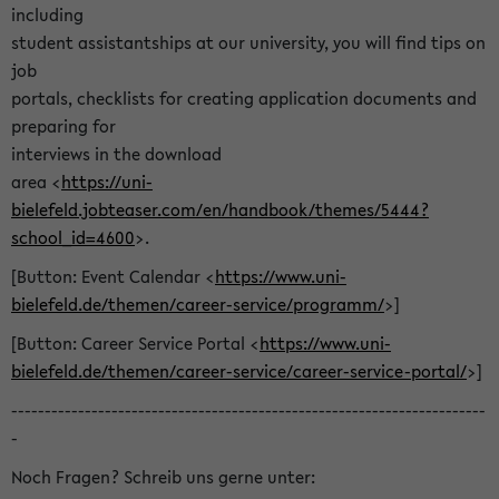
including
student assistantships at our university, you will find tips on
job
portals, checklists for creating application documents and
preparing for
interviews in the download
area <
https://uni-
bielefeld.jobteaser.com/en/handbook/themes/5444?
school_id=4600
>.
[Button: Event Calendar <
https://www.uni-
bielefeld.de/themen/career-service/programm/
>]
[Button: Career Service Portal <
https://www.uni-
bielefeld.de/themen/career-service/career-service-portal/
>]
-----------------------------------------------------------------------
-
Noch Fragen? Schreib uns gerne unter: