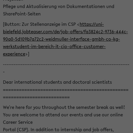
Pflege und Aktualisierung von Dokumentationen und
SharePoint-Seiten
[Button: Zur Stellenanzeige im CSP <
https://uni-
bielefeld.jobteaser.com/de/job-offers/fa3824c2-9736-444c-
90a0-5d109b7a72c2-weidmuller-interface-gmbh-co-kg-
werkstudent-im-bereich-it-cio-office-customer-
experience
>]
-----------------------------------------------------------------------
-
Dear international students and doctoral scientists
===============================================
=========================
We're here for you throughout the semester break as well!
You are welcome to attend our events and use our online
Career Service
Portal (CSP). In addition to internship and job offers,