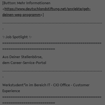
[Button: Mehr Informationen
<
https://www.deutschlandstiftung.net/projekte/geh-
deinen-weg-programm
>]
-----------------------------------------------------------------------
-
✨Job Spotlight ✨
===============================================
=========================
Aus Deiner Stellenbörse,
dem Career-Service-Portal
-----------------------------------------------------------------------
-
Werkstudent*in im Bereich IT - CIO Office - Customer
Experience
===============================================
=========================