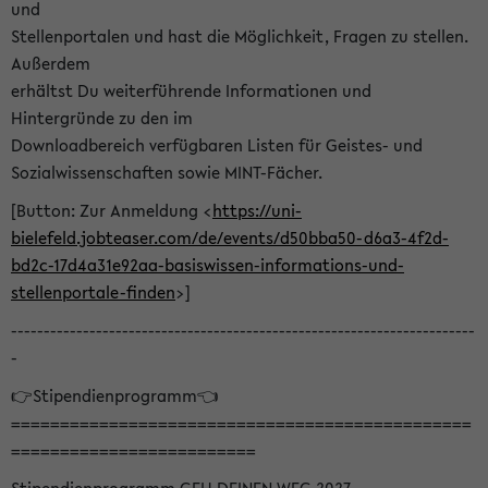
und
Stellenportalen und hast die Möglichkeit, Fragen zu stellen.
Außerdem
erhältst Du weiterführende Informationen und
Hintergründe zu den im
Downloadbereich verfügbaren Listen für Geistes- und
Sozialwissenschaften sowie MINT-Fächer.
[Button: Zur Anmeldung <
https://uni-
bielefeld.jobteaser.com/de/events/d50bba50-d6a3-4f2d-
bd2c-17d4a31e92aa-basiswissen-informations-und-
stellenportale-finden
>]
-----------------------------------------------------------------------
-
👉Stipendienprogramm👈
===============================================
=========================