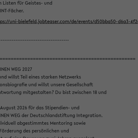
Listen für Geistes- und
INT-Fächer.
ps://uni-bielefeld.jobteaser.com/de/events/d50bba50-d6a3-4f
--------------------------------------
=================================================
INEN WEG 2027
nd willst Teil eines starken Netzwerks
onsbiografie und willst unsere Gesellschaft
wortung mitgestalten? Du bist zwischen 18 und
 August 2026 für das Stipendien- und
EN WEG der Deutschlandstiftung Integration.
dividuell abgestimmtes Mentoring sowie
 Förderung des persönlichen und