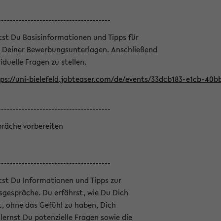
--------------------------------------
ltst Du Basisinformationen und Tipps für
 Deiner Bewerbungsunterlagen. Anschließend
iduelle Fragen zu stellen.
ps://uni-bielefeld.jobteaser.com/de/events/33dcb183-e1cb-40
--------------------------------------
präche vorbereiten
--------------------------------------
ltst Du Informationen und Tipps zur
sgespräche. Du erfährst, wie Du Dich
, ohne das Gefühl zu haben, Dich
ernst Du potenzielle Fragen sowie die