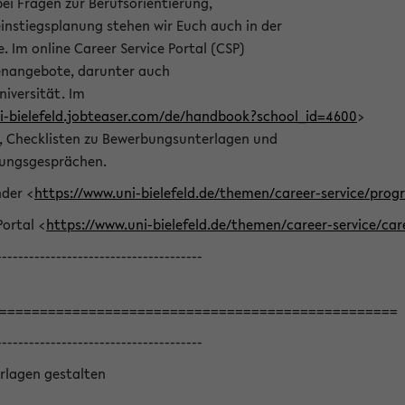
bei Fragen zur Berufsorientierung,
nstiegsplanung stehen wir Euch auch in der
e. Im online Career Service Portal (CSP)
llenangebote, darunter auch
niversität. Im
ni-bielefeld.jobteaser.com/de/handbook?school_id=4600
>
he, Checklisten zu Bewerbungsunterlagen und
lungsgesprächen.
nder <
https://www.uni-bielefeld.de/themen/career-service/pro
Portal <
https://www.uni-bielefeld.de/themen/career-service/car
--------------------------------------
=================================================
--------------------------------------
rlagen gestalten