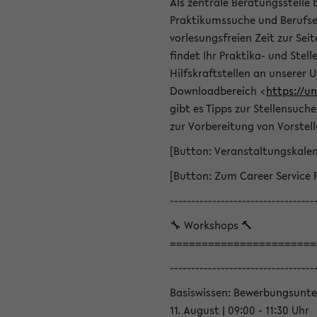
Als zentrale Beratungsstelle 
Praktikumssuche und Berufsei
vorlesungsfreien Zeit zur Seit
findet Ihr Praktika- und Ste
Hilfskraftstellen an unserer U
Downloadbereich <
https://u
gibt es Tipps zur Stellensuc
zur Vorbereitung von Vorstel
[Button: Veranstaltungskale
[Button: Zum Career Service 
----------------------------------
🔧 Workshops 🔨
=======================
----------------------------------
Basiswissen: Bewerbungsunte
11. August | 09:00 - 11:30 Uhr