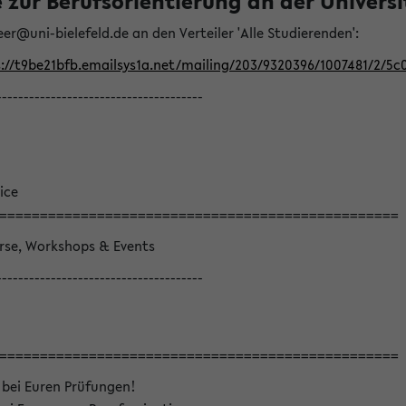
ur Berufsorientierung an der Universitä
eer@uni-bielefeld.de an den Verteiler 'Alle Studierenden':
://t9be21bfb.emailsys1a.net/mailing/203/9320396/1007481/2/5c
--------------------------------------
ice
=================================================
örse, Workshops & Events
--------------------------------------
=================================================
 bei Euren Prüfungen!