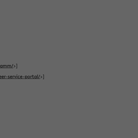
gramm/
>]
eer-service-portal/
>]