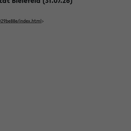
t Bielefeld (31.07.26)
029be88e/index.html
>