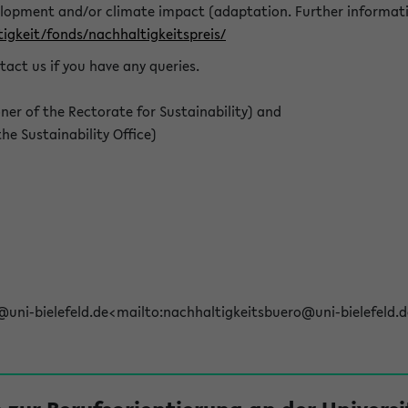
elopment and/or climate impact (adaptation. Further informat
igkeit/fonds/nachhaltigkeitspreis/
tact us if you have any queries.
r of the Rectorate for Sustainability) and
e Sustainability Office)
@uni-bielefeld.de<mailto:nachhaltigkeitsbuero@uni-bielefeld.