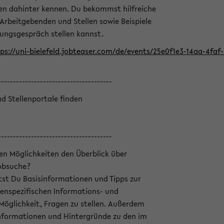
en dahinter kennen. Du bekommst hilfreiche
 Arbeitgebenden und Stellen sowie Beispiele
lungsgespräch stellen kannst.
ps://uni-bielefeld.jobteaser.com/de/events/25e0f1e3-14aa-4fa
--------------------------------------
nd Stellenportale finden
--------------------------------------
hen Möglichkeiten den Überblick über
Jobsuche?
ltst Du Basisinformationen und Tipps zur
enspezifischen Informations- und
 Möglichkeit, Fragen zu stellen. Außerdem
Informationen und Hintergründe zu den im