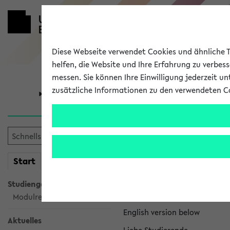
Diese Webseite verwendet Cookies und ähnliche Te
helfen, die Website und Ihre Erfahrung zu verbes
messen. Sie können Ihre Einwilligung jederzeit u
zusätzliche Informationen zu den verwendeten C
Universität
Forschung
eKVV News
mein
Start
eKVV
Nachhaltigkeitspr
Studiengangsauswahl
Per E-Mail eingestellt von na
Modulrecherche
English version below
Aktuelles