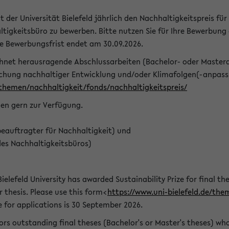
t der Universität Bielefeld jährlich den Nachhaltigkeitspreis für
tigkeitsbüro zu bewerben. Bitte nutzen Sie für Ihre Bewerbung
ie Bewerbungsfrist endet am 30.09.2026.
chnet herausragende Abschlussarbeiten (Bachelor- oder Master
schung nachhaltiger Entwicklung und/oder Klimafolgen(-anpassu
/themen/nachhaltigkeit/fonds/nachhaltigkeitspreis/
nen gern zur Verfügung.
eauftragter für Nachhaltigkeit) und
des Nachhaltigkeitsbüros)
ielefeld University has awarded Sustainability Prize for final the
r thesis. Please use this form<
https://www.uni-bielefeld.de/the
e for applications is 30 September 2026.
rs outstanding final theses (Bachelor's or Master's theses) whos