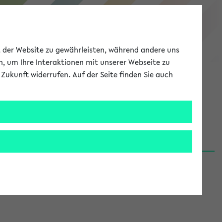
eKVV
ät der Website zu gewährleisten, während andere uns
h, um Ihre Interaktionen mit unserer Webseite zu
Zukunft widerrufen. Auf der Seite finden Sie auch
Meine Uni
EN
ANMELDEN
06.08.26)
renden':