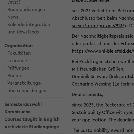
Liebe Studierende,
Jetzt!
Raumänderungen
seit 2023 verleiht das Rektora
News
Abschlussarbeit beim Nachhal
Kalenderintegration
server/form/provide/913/
>. D
und Newsfeeds
Der Nachhaltigkeitspreis zei
oder praktisch mit der Erfor
Organisation
https://www.uni-bielefeld.de
Fakultäten
Lehrende
Bei Rückfragen stehen wir Ih
Prüfungen
Mit freundlichen Grüßen,
Räume
Dominik Schwarz (Rektoratsb
Veranstaltungs-
Catharina Wessing (Leiterin 
überschneidungen
Dear students,
Semesterauswahl
since 2023, the Rectorate of B
Kombisuche
Sustainability Office with you
Courses taught in English
your application. The deadlin
Archivierte Studiengänge
The Sustainability Award hono