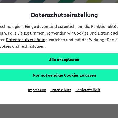
Datenschutzeinstellung
chnologien. Einige davon sind essentiell, um die Funktionalit
sern. Falls Sie zustimmen, verwenden wir Cookies und Daten auc
nter
Datenschutzerklärung
einsehen und mit der Wirkung für die 
ookies und Technologien.
Studium
Lehre
International
Alle akzeptieren
Nur notwendige Cookies zulassen
eis 2026: Bewerbungsphase gestartet (
Impressum
Datenschutz
Barrierefreiheit
chhaltigkeitsbuero@uni-bielefeld.de an den Verteiler 'Alle Studie