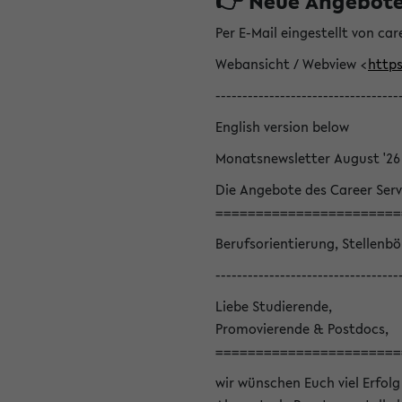
👉 Neue Angebote z
Per E-Mail eingestellt von car
Webansicht / Webview <
https
----------------------------------
English version below
Monatsnewsletter August '26
Die Angebote des Career Serv
=======================
Berufsorientierung, Stellenb
----------------------------------
Liebe Studierende,
Promovierende & Postdocs,
=======================
wir wünschen Euch viel Erfolg