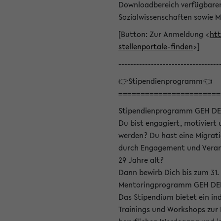
Downloadbereich verfügbaren 
Sozialwissenschaften sowie M
[Button: Zur Anmeldung <
htt
stellenportale-finden
>]
----------------------------------
👉Stipendienprogramm👈
=======================
Stipendienprogramm GEH DE
Du bist engagiert, motiviert u
werden? Du hast eine Migrati
durch Engagement und Verant
29 Jahre alt?
Dann bewirb Dich bis zum 31.
Mentoringprogramm GEH DEIN
Das Stipendium bietet ein in
Trainings und Workshops zur