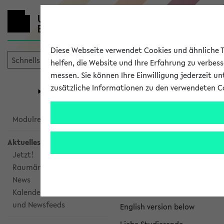
Diese Webseite verwendet Cookies und ähnliche Te
helfen, die Website und Ihre Erfahrung zu verbes
messen. Sie können Ihre Einwilligung jederzeit u
mein
Start
eKVV
zusätzliche Informationen zu den verwendeten C
Universität
Forschung
Studiengangsauswahl
eKVV News
Modulrecherche
Aktuelles
Jetzt!
Raumänderungen
Nachhaltigkeitspr
News
Per E-Mail eingestellt von na
Kalenderintegration
und Newsfeeds
English version below