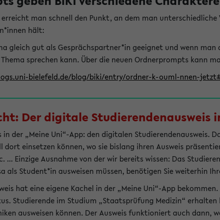
s geben BIKI verschiedene Charaktere 
t erreicht man schnell den Punkt, an dem man unterschiedlich
n*innen hält:
hema gleich gut als Gesprächspartner*in geeignet und wenn man 
 Thema sprechen kann. Über die neuen Ordnerprompts kann man 
logs.uni-bielefeld.de/blog/biki/entry/ordner-k-ouml-nnen-jetz
t: Der digitale Studierendenausweis in
 in der „Meine Uni“-App: den digitalen Studierendenausweis. Dami
ll dort einsetzen können, wo sie bislang ihren Ausweis präsenti
 ... Einzige Ausnahme von der wir bereits wissen: Das Studiere
sa als Student*in ausweisen müssen, benötigen Sie weiterhin Ihr
weis hat eine eigene Kachel in der „Meine Uni“-App bekommen.
tus. Studierende im Studium „Staatsprüfung Medizin“ erhalten h
liniken ausweisen können. Der Ausweis funktioniert auch dann, we