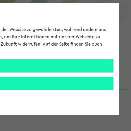
eKVV
ät der Website zu gewährleisten, während andere uns
h, um Ihre Interaktionen mit unserer Webseite zu
Zukunft widerrufen. Auf der Seite finden Sie auch
Meine Uni
EN
ANMELDEN
06.08.26)
renden':