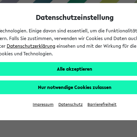
Datenschutzeinstellung
chnologien. Einige davon sind essentiell, um die Funktionalit
sern. Falls Sie zustimmen, verwenden wir Cookies und Daten auc
nter
Datenschutzerklärung
einsehen und mit der Wirkung für die 
ookies und Technologien.
Studium
Lehre
International
Alle akzeptieren
Nur notwendige Cookies zulassen
eis 2026: Bewerbungsphase gestartet (
Impressum
Datenschutz
Barrierefreiheit
chhaltigkeitsbuero@uni-bielefeld.de an den Verteiler 'Alle Studie