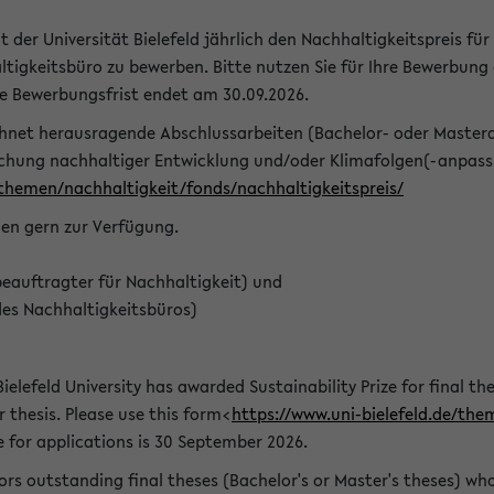
t der Universität Bielefeld jährlich den Nachhaltigkeitspreis für
tigkeitsbüro zu bewerben. Bitte nutzen Sie für Ihre Bewerbung
ie Bewerbungsfrist endet am 30.09.2026.
chnet herausragende Abschlussarbeiten (Bachelor- oder Master
schung nachhaltiger Entwicklung und/oder Klimafolgen(-anpassu
/themen/nachhaltigkeit/fonds/nachhaltigkeitspreis/
nen gern zur Verfügung.
eauftragter für Nachhaltigkeit) und
des Nachhaltigkeitsbüros)
ielefeld University has awarded Sustainability Prize for final the
r thesis. Please use this form<
https://www.uni-bielefeld.de/the
e for applications is 30 September 2026.
rs outstanding final theses (Bachelor's or Master's theses) whos