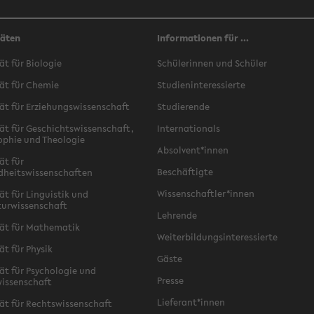
täten
Informationen für ...
ät für Biologie
Schülerinnen und Schüler
ät für Chemie
Studieninteressierte
ät für Erziehungswissenschaft
Studierende
ät für Geschichtswissenschaft,
Internationals
ophie und Theologie
Absolvent*innen
ät für
Beschäftigte
dheitswissenschaften
Wissenschaftler*innen
ät für Linguistik und
turwissenschaft
Lehrende
ät für Mathematik
Weiterbildungsinteressierte
ät für Physik
Gäste
ät für Psychologie und
Presse
issenschaft
Lieferant*innen
ät für Rechtswissenschaft