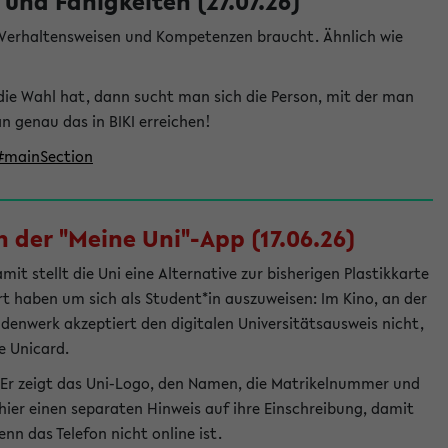
und Fähigkeiten (27.07.26)
e Verhaltensweisen und Kompetenzen braucht. Ähnlich wie
die Wahl hat, dann sucht man sich die Person, mit der man
genau das in BIKI erreichen!
t#mainSection
 der "Meine Uni"-App (17.06.26)
t stellt die Uni eine Alternative zur bisherigen Plastikkarte
ert haben um sich als Student*in auszuweisen: Im Kino, an der
ndenwerk akzeptiert den digitalen Universitätsausweis nicht,
e Unicard.
 Er zeigt das Uni-Logo, den Namen, die Matrikelnummer und
ier einen separaten Hinweis auf ihre Einschreibung, damit
nn das Telefon nicht online ist.