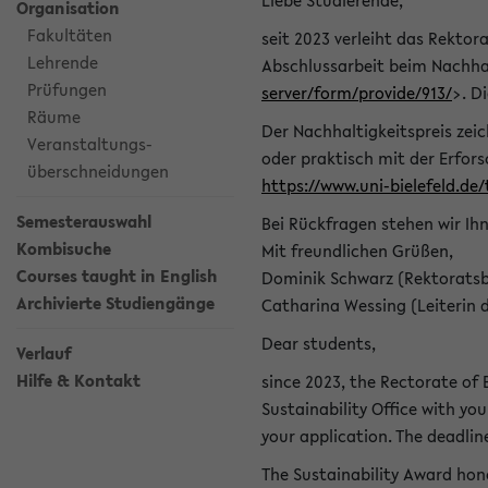
Liebe Studierende,
Organisation
Fakultäten
seit 2023 verleiht das Rektora
Lehrende
Abschlussarbeit beim Nachhal
Prüfungen
server/form/provide/913/
>. D
Räume
Der Nachhaltigkeitspreis zei
Veranstaltungs-
oder praktisch mit der Erfor
überschneidungen
https://www.uni-bielefeld.de
Semesterauswahl
Bei Rückfragen stehen wir Ih
Kombisuche
Mit freundlichen Grüßen,
Courses taught in English
Dominik Schwarz (Rektoratsb
Archivierte Studiengänge
Catharina Wessing (Leiterin 
Dear students,
Verlauf
Hilfe & Kontakt
since 2023, the Rectorate of B
Sustainability Office with you
your application. The deadlin
The Sustainability Award hono