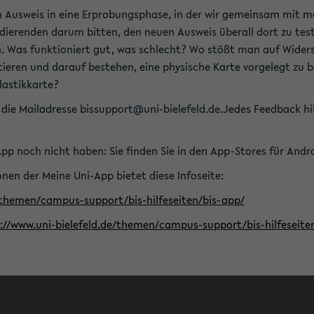
n Ausweis in eine Erprobungsphase, in der wir gemeinsam mit m
dierenden darum bitten, den neuen Ausweis überall dort zu test
n. Was funktioniert gut, was schlecht? Wo stößt man auf Widers
ptieren und darauf bestehen, eine physische Karte vorgelegt z
Plastikkarte?
die Mailadresse bissupport@uni-bielefeld.de.Jedes Feedback hil
-App noch nicht haben: Sie finden Sie in den App-Stores für And
nen der Meine Uni-App bietet diese Infoseite:
/themen/campus-support/bis-hilfeseiten/bis-app/
s://www.uni-bielefeld.de/themen/campus-support/bis-hilfese