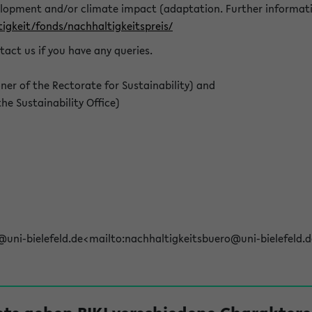
elopment and/or climate impact (adaptation. Further informat
igkeit/fonds/nachhaltigkeitspreis/
tact us if you have any queries.
r of the Rectorate for Sustainability) and
e Sustainability Office)
@uni-bielefeld.de<mailto:nachhaltigkeitsbuero@uni-bielefeld.