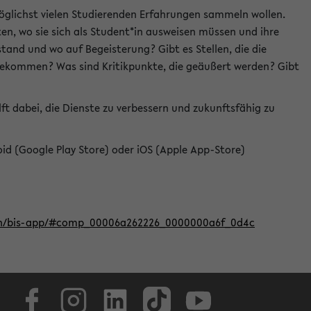
öglichst vielen Studierenden Erfahrungen sammeln wollen.
en, wo sie sich als Student*in ausweisen müssen und ihre
tand und wo auf Begeisterung? Gibt es Stellen, die die
u bekommen? Was sind Kritikpunkte, die geäußert werden? Gibt
ft dabei, die Dienste zu verbessern und zukunftsfähig zu
roid (Google Play Store) oder iOS (Apple App-Store)
iten/bis-app/#comp_00006a262226_0000000a6f_0d4c
Facebook
Instagram
LinkedIn
TikTok
Youtube