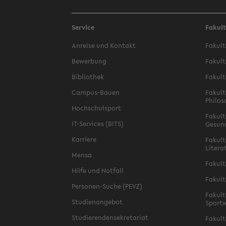
Service
Fakul
Anreise und Kontakt
Fakult
Bewerbung
Fakult
Bibliothek
Fakult
Campus-Bauen
Fakult
Philos
Hochschulsport
Fakult
IT-Services (BITS)
Gesun
Karriere
Fakult
Litera
Mensa
Fakult
Hilfe und Notfall
Fakult
Personen-Suche (PEVZ)
Fakult
Studienangebot
Sportw
Studierendensekretariat
Fakult