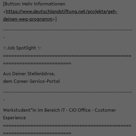
[Button: Mehr Informationen
<
https://www.deutschlandstiftung.net/projekte/geh-
deinen-weg-programm
>]
-----------------------------------------------------------------------
-
✨Job Spotlight ✨
===============================================
=========================
Aus Deiner Stellenbörse,
dem Career-Service-Portal
-----------------------------------------------------------------------
-
Werkstudent*in im Bereich IT - CIO Office - Customer
Experience
===============================================
=========================