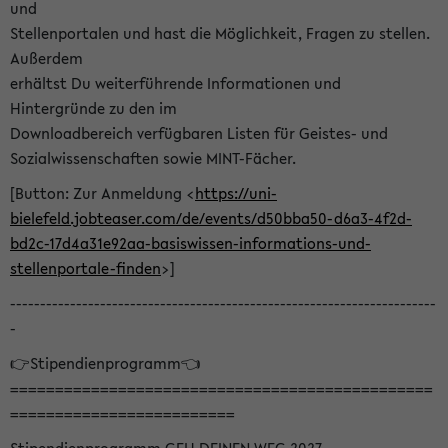
und
Stellenportalen und hast die Möglichkeit, Fragen zu stellen.
Außerdem
erhältst Du weiterführende Informationen und
Hintergründe zu den im
Downloadbereich verfügbaren Listen für Geistes- und
Sozialwissenschaften sowie MINT-Fächer.
[Button: Zur Anmeldung <
https://uni-
bielefeld.jobteaser.com/de/events/d50bba50-d6a3-4f2d-
bd2c-17d4a31e92aa-basiswissen-informations-und-
stellenportale-finden
>]
-----------------------------------------------------------------------
-
👉Stipendienprogramm👈
===============================================
=========================