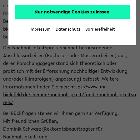
sind herzlich eingeladen sich mit Ihrer Abschlussarbeit beim
Nur notwendige Cookies zulassen
Nachhaltigkeitsbüro zu bewerben. Bitte nutzen Sie für Ihre
Bewerbung dieses Formular<
https://formulare.uni-
bielefeld.de/frontend-server/form/provide/913/
>. Die
Impressum
Datenschutz
Barrierefreiheit
Bewerbungsfrist endet am 30.09.2026.
Der Nachhaltigkeitspreis zeichnet herausragende
Abschlussarbeiten (Bachelor- oder Masterarbeiten) aus,
deren Forschungsgegenstand sich theoretisch oder
praktisch mit der Erforschung nachhaltiger Entwicklung
und/oder Klimafolgen(-anpassung) befasst. Weitere
Informationen finden Sie hier:
https://www.uni-
bielefeld.de/themen/nachhaltigkeit/fonds/nachhaltigkeitsp
reis/
Bei Rückfragen stehen wir Ihnen gern zur Verfügung.
Mit freundlichen Grüßen,
Dominik Schwarz (Rektoratsbeauftragter für
Nachhaltigkeit) und