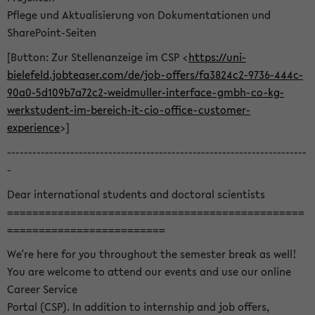
Pflege und Aktualisierung von Dokumentationen und
SharePoint-Seiten
[Button: Zur Stellenanzeige im CSP <
https://uni-
bielefeld.jobteaser.com/de/job-offers/fa3824c2-9736-444c-
90a0-5d109b7a72c2-weidmuller-interface-gmbh-co-kg-
werkstudent-im-bereich-it-cio-office-customer-
experience
>]
-----------------------------------------------------------------------
-
Dear international students and doctoral scientists
===============================================
=========================
We're here for you throughout the semester break as well!
You are welcome to attend our events and use our online
Career Service
Portal (CSP). In addition to internship and job offers,