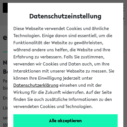
Datenschutzeinstellung
eKVV
Diese Webseite verwendet Cookies und ähnliche
eKVV News
Technologien. Einige davon sind essentiell, um die
Funktionalität der Website zu gewährleisten,
während andere uns helfen, die Website und Ihre
Erfahrung zu verbessern. Falls Sie zustimmen,
Nachhaltigkeitspreis 2026:
verwenden wir Cookies und Daten auch, um Ihre
Bewerbungsphase gestartet (06.08.26)
Interaktionen mit unserer Webseite zu messen. Sie
können Ihre Einwilligung jederzeit unter
Per E-Mail eingestellt von nachhaltigkeitsbuero@uni-
Datenschutzerklärung
einsehen und mit der
bielefeld.de an den Verteiler 'Alle Studierenden':
Wirkung für die Zukunft widerrufen. Auf der Seite
English version below
finden Sie auch zusätzliche Informationen zu den
verwendeten Cookies und Technologien.
Liebe Studierende,
seit 2023 verleiht das Rektorat der Universität Bielefeld
Alle akzeptieren
jährlich den Nachhaltigkeitspreis für Abschlussarbeiten. Sie