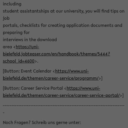
including
student assistantships at our university, you will find tips on
job
portals, checklists for creating application documents and
preparing for
interviews in the download
area <
https://uni-
bielefeld.jobteaser.com/en/handbook/themes/5444?
school_id=4600
>.
[Button: Event Calendar <
https://www.uni-
bielefeld.de/themen/career-service/programm/
>]
[Button: Career Service Portal <
https://www.uni-
bielefeld.de/themen/career-service/career-service-portal/
>]
-----------------------------------------------------------------------
-
Noch Fragen? Schreib uns gerne unter: