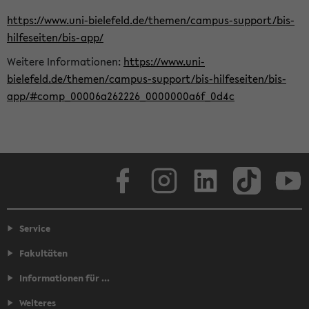
https://www.uni-bielefeld.de/themen/campus-support/bis-
hilfeseiten/bis-app/
Weitere Informationen:
https://www.uni-
bielefeld.de/themen/campus-support/bis-hilfeseiten/bis-
app/#comp_00006a262226_0000000a6f_0d4c
Facebook
Instagram
LinkedIn
TikTok
Youtube
Service
Fakultäten
Informationen für ...
Weiteres