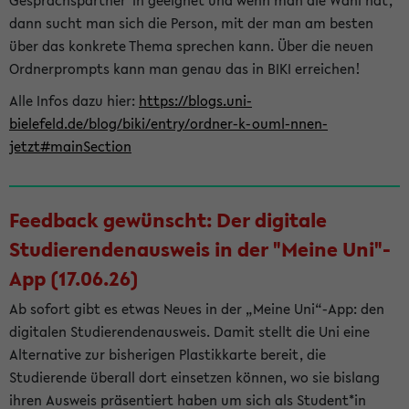
Gesprächspartner*in geeignet und wenn man die Wahl hat,
dann sucht man sich die Person, mit der man am besten
über das konkrete Thema sprechen kann. Über die neuen
Ordnerprompts kann man genau das in BIKI erreichen!
Alle Infos dazu hier:
https://blogs.uni-
bielefeld.de/blog/biki/entry/ordner-k-ouml-nnen-
jetzt#mainSection
Feedback gewünscht: Der digitale
Studierendenausweis in der "Meine Uni"-
App (17.06.26)
Ab sofort gibt es etwas Neues in der „Meine Uni“-App: den
digitalen Studierendenausweis. Damit stellt die Uni eine
Alternative zur bisherigen Plastikkarte bereit, die
Studierende überall dort einsetzen können, wo sie bislang
ihren Ausweis präsentiert haben um sich als Student*in