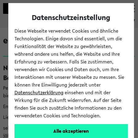
Datenschutzeinstellung
eKVV
Diese Webseite verwendet Cookies und ähnliche
eKVV News
Technologien. Einige davon sind essentiell, um die
Funktionalität der Website zu gewährleisten,
während andere uns helfen, die Website und Ihre
Erfahrung zu verbessern. Falls Sie zustimmen,
Nachhaltigkeitspreis 2026:
verwenden wir Cookies und Daten auch, um Ihre
Bewerbungsphase gestartet (06.08.26)
Interaktionen mit unserer Webseite zu messen. Sie
können Ihre Einwilligung jederzeit unter
Per E-Mail eingestellt von nachhaltigkeitsbuero@uni-
Datenschutzerklärung
einsehen und mit der
bielefeld.de an den Verteiler 'Alle Studierenden':
Wirkung für die Zukunft widerrufen. Auf der Seite
English version below
finden Sie auch zusätzliche Informationen zu den
verwendeten Cookies und Technologien.
Liebe Studierende,
seit 2023 verleiht das Rektorat der Universität Bielefeld
Alle akzeptieren
jährlich den Nachhaltigkeitspreis für Abschlussarbeiten. Sie