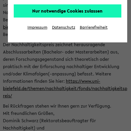
sind herzlich eingeladen sich mit Ihrer Abschlussarbeit beim
Nur notwendige Cookies zulassen
Nachhaltigkeitsbüro zu bewerben. Bitte nutzen Sie für Ihre
Bewerbung dieses Formular<
https://formulare.uni-
bielefeld.de/frontend-server/form/provide/913/
>. Die
Impressum
Datenschutz
Barrierefreiheit
Bewerbungsfrist endet am 30.09.2026.
Der Nachhaltigkeitspreis zeichnet herausragende
Abschlussarbeiten (Bachelor- oder Masterarbeiten) aus,
deren Forschungsgegenstand sich theoretisch oder
praktisch mit der Erforschung nachhaltiger Entwicklung
und/oder Klimafolgen(-anpassung) befasst. Weitere
Informationen finden Sie hier:
https://www.uni-
bielefeld.de/themen/nachhaltigkeit/fonds/nachhaltigkeitsp
reis/
Bei Rückfragen stehen wir Ihnen gern zur Verfügung.
Mit freundlichen Grüßen,
Dominik Schwarz (Rektoratsbeauftragter für
Nachhaltigkeit) und