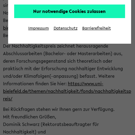
sind herzlich eingeladen sich mit Ihrer Abschlussarbeit beim
Nur notwendige Cookies zulassen
Nachhaltigkeitsbüro zu bewerben. Bitte nutzen Sie für Ihre
Bewerbung dieses Formular<
https://formulare.uni-
bielefeld.de/frontend-server/form/provide/913/
>. Die
Impressum
Datenschutz
Barrierefreiheit
Bewerbungsfrist endet am 30.09.2026.
Der Nachhaltigkeitspreis zeichnet herausragende
Abschlussarbeiten (Bachelor- oder Masterarbeiten) aus,
deren Forschungsgegenstand sich theoretisch oder
praktisch mit der Erforschung nachhaltiger Entwicklung
und/oder Klimafolgen(-anpassung) befasst. Weitere
Informationen finden Sie hier:
https://www.uni-
bielefeld.de/themen/nachhaltigkeit/fonds/nachhaltigkeitsp
reis/
Bei Rückfragen stehen wir Ihnen gern zur Verfügung.
Mit freundlichen Grüßen,
Dominik Schwarz (Rektoratsbeauftragter für
Nachhaltigkeit) und