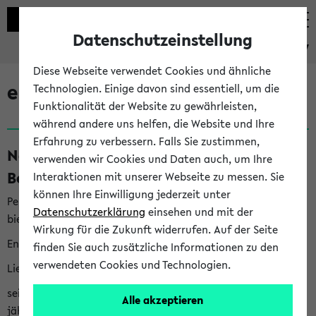
Datenschutzeinstellung
eKVV
Diese Webseite verwendet Cookies und ähnliche
eKVV News
Technologien. Einige davon sind essentiell, um die
Funktionalität der Website zu gewährleisten,
während andere uns helfen, die Website und Ihre
Erfahrung zu verbessern. Falls Sie zustimmen,
Nachhaltigkeitspreis 2026:
verwenden wir Cookies und Daten auch, um Ihre
Bewerbungsphase gestartet (06.08.26)
Interaktionen mit unserer Webseite zu messen. Sie
können Ihre Einwilligung jederzeit unter
Per E-Mail eingestellt von nachhaltigkeitsbuero@uni-
Datenschutzerklärung
einsehen und mit der
bielefeld.de an den Verteiler 'Alle Studierenden':
Wirkung für die Zukunft widerrufen. Auf der Seite
English version below
finden Sie auch zusätzliche Informationen zu den
verwendeten Cookies und Technologien.
Liebe Studierende,
seit 2023 verleiht das Rektorat der Universität Bielefeld
Alle akzeptieren
jährlich den Nachhaltigkeitspreis für Abschlussarbeiten. Sie