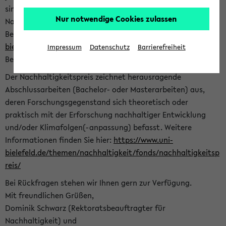
sind herzlich eingeladen sich mit Ihrer Abschlussarbeit beim
Nur notwendige Cookies zulassen
Nachhaltigkeitsbüro zu bewerben. Bitte nutzen Sie für Ihre
Bewerbung dieses Formular<
https://formulare.uni-
bielefeld.de/frontend-server/form/provide/913/
>. Die
Impressum
Datenschutz
Barrierefreiheit
Bewerbungsfrist endet am 30.09.2026.
Der Nachhaltigkeitspreis zeichnet herausragende
Abschlussarbeiten (Bachelor- oder Masterarbeiten) aus,
deren Forschungsgegenstand sich theoretisch oder
praktisch mit der Erforschung nachhaltiger Entwicklung
und/oder Klimafolgen(-anpassung) befasst. Weitere
Informationen finden Sie hier:
https://www.uni-
bielefeld.de/themen/nachhaltigkeit/fonds/nachhaltigkeitsp
reis/
Bei Rückfragen stehen wir Ihnen gern zur Verfügung.
Mit freundlichen Grüßen,
Dominik Schwarz (Rektoratsbeauftragter für
Nachhaltigkeit) und