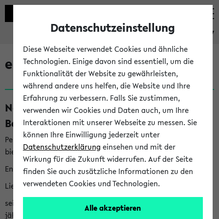
Datenschutzeinstellung
eKVV
Diese Webseite verwendet Cookies und ähnliche
eKVV News
Technologien. Einige davon sind essentiell, um die
Funktionalität der Website zu gewährleisten,
während andere uns helfen, die Website und Ihre
Erfahrung zu verbessern. Falls Sie zustimmen,
Nachhaltigkeitspreis 2026:
verwenden wir Cookies und Daten auch, um Ihre
Bewerbungsphase gestartet (06.08.26)
Interaktionen mit unserer Webseite zu messen. Sie
können Ihre Einwilligung jederzeit unter
Per E-Mail eingestellt von nachhaltigkeitsbuero@uni-
Datenschutzerklärung
einsehen und mit der
bielefeld.de an den Verteiler 'Alle Studierenden':
Wirkung für die Zukunft widerrufen. Auf der Seite
English version below
finden Sie auch zusätzliche Informationen zu den
verwendeten Cookies und Technologien.
Liebe Studierende,
seit 2023 verleiht das Rektorat der Universität Bielefeld
Alle akzeptieren
jährlich den Nachhaltigkeitspreis für Abschlussarbeiten. Sie