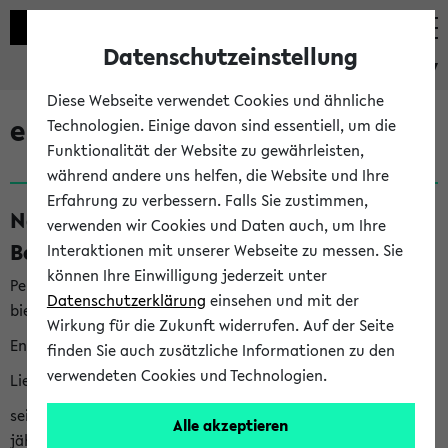
Datenschutzeinstellung
eKVV
Diese Webseite verwendet Cookies und ähnliche
eKVV News
Technologien. Einige davon sind essentiell, um die
Funktionalität der Website zu gewährleisten,
während andere uns helfen, die Website und Ihre
Erfahrung zu verbessern. Falls Sie zustimmen,
Nachhaltigkeitspreis 2026:
verwenden wir Cookies und Daten auch, um Ihre
Bewerbungsphase gestartet (06.08.26)
Interaktionen mit unserer Webseite zu messen. Sie
können Ihre Einwilligung jederzeit unter
Per E-Mail eingestellt von nachhaltigkeitsbuero@uni-
Datenschutzerklärung
einsehen und mit der
bielefeld.de an den Verteiler 'Alle Studierenden':
Wirkung für die Zukunft widerrufen. Auf der Seite
English version below
finden Sie auch zusätzliche Informationen zu den
verwendeten Cookies und Technologien.
Liebe Studierende,
seit 2023 verleiht das Rektorat der Universität Bielefeld
Alle akzeptieren
jährlich den Nachhaltigkeitspreis für Abschlussarbeiten. Sie