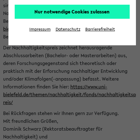
sind herzlich eingeladen sich mit Ihrer Abschlussarbeit beim
Nur notwendige Cookies zulassen
Nachhaltigkeitsbüro zu bewerben. Bitte nutzen Sie für Ihre
Bewerbung dieses Formular<
https://formulare.uni-
bielefeld.de/frontend-server/form/provide/913/
>. Die
Impressum
Datenschutz
Barrierefreiheit
Bewerbungsfrist endet am 30.09.2026.
Der Nachhaltigkeitspreis zeichnet herausragende
Abschlussarbeiten (Bachelor- oder Masterarbeiten) aus,
deren Forschungsgegenstand sich theoretisch oder
praktisch mit der Erforschung nachhaltiger Entwicklung
und/oder Klimafolgen(-anpassung) befasst. Weitere
Informationen finden Sie hier:
https://www.uni-
bielefeld.de/themen/nachhaltigkeit/fonds/nachhaltigkeitsp
reis/
Bei Rückfragen stehen wir Ihnen gern zur Verfügung.
Mit freundlichen Grüßen,
Dominik Schwarz (Rektoratsbeauftragter für
Nachhaltigkeit) und