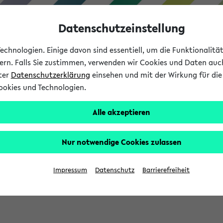
Datenschutzeinstellung
chnologien. Einige davon sind essentiell, um die Funktionalit
sern. Falls Sie zustimmen, verwenden wir Cookies und Daten auc
nter
Datenschutzerklärung
einsehen und mit der Wirkung für die 
ookies und Technologien.
Studium
Lehre
International
Alle akzeptieren
Nur notwendige Cookies zulassen
eis 2026: Bewerbungsphase gestartet (
Impressum
Datenschutz
Barrierefreiheit
chhaltigkeitsbuero@uni-bielefeld.de an den Verteiler 'Alle Studie