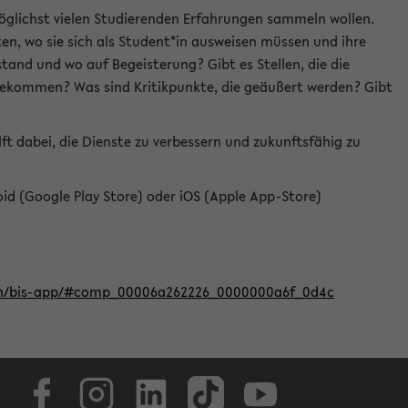
öglichst vielen Studierenden Erfahrungen sammeln wollen.
en, wo sie sich als Student*in ausweisen müssen und ihre
tand und wo auf Begeisterung? Gibt es Stellen, die die
u bekommen? Was sind Kritikpunkte, die geäußert werden? Gibt
ft dabei, die Dienste zu verbessern und zukunftsfähig zu
roid (Google Play Store) oder iOS (Apple App-Store)
iten/bis-app/#comp_00006a262226_0000000a6f_0d4c
Facebook
Instagram
LinkedIn
TikTok
Youtube