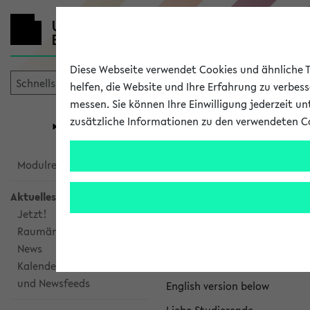
Diese Webseite verwendet Cookies und ähnliche Te
helfen, die Website und Ihre Erfahrung zu verbes
messen. Sie können Ihre Einwilligung jederzeit u
mein
Start
eKVV
zusätzliche Informationen zu den verwendeten C
Universität
Forschung
Studiengangsauswahl
eKVV News
Modulrecherche
Aktuelles
Jetzt!
Raumänderungen
Nachhaltigkeitspr
News
Per E-Mail eingestellt von na
Kalenderintegration
und Newsfeeds
English version below