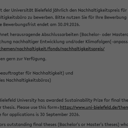
t der Universität Bielefeld jährlich den Nachhaltigkeitspreis für
tigkeitsbüro zu bewerben. Bitte nutzen Sie für Ihre Bewerbung
ie Bewerbungsfrist endet am 30.09.2026.
chnet herausragende Abschlussarbeiten (Bachelor- oder Master
schung nachhaltiger Entwicklung und/oder Klimafolgen(-anpassu
/themen/nachhaltigkeit/fonds/nachhaltigkeitspreis/
nen gern zur Verfügung.
eauftragter für Nachhaltigkeit) und
des Nachhaltigkeitsbüros)
ielefeld University has awarded Sustainability Prize for final the
r thesis. Please use this form<
https://www.uni-bielefeld.de/the
e for applications is 30 September 2026.
rs outstanding final theses (Bachelor's or Master's theses) whos