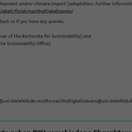
elopment and/or climate impact (adaptation. Further informat
igkeit/fonds/nachhaltigkeitspreis/
tact us if you have any queries.
r of the Rectorate for Sustainability) and
e Sustainability Office)
@uni-bielefeld.de<mailto:nachhaltigkeitsbuero@uni-bielefeld.