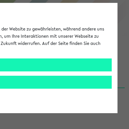
eKVV
ät der Website zu gewährleisten, während andere uns
h, um Ihre Interaktionen mit unserer Webseite zu
Zukunft widerrufen. Auf der Seite finden Sie auch
Meine Uni
EN
ANMELDEN
06.08.26)
renden':