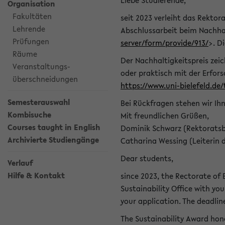
Liebe Studierende,
Organisation
Fakultäten
seit 2023 verleiht das Rektora
Lehrende
Abschlussarbeit beim Nachhal
Prüfungen
server/form/provide/913/
>. D
Räume
Der Nachhaltigkeitspreis zei
Veranstaltungs-
oder praktisch mit der Erfor
überschneidungen
https://www.uni-bielefeld.de
Semesterauswahl
Bei Rückfragen stehen wir Ih
Kombisuche
Mit freundlichen Grüßen,
Courses taught in English
Dominik Schwarz (Rektoratsb
Archivierte Studiengänge
Catharina Wessing (Leiterin 
Dear students,
Verlauf
Hilfe & Kontakt
since 2023, the Rectorate of B
Sustainability Office with you
your application. The deadlin
The Sustainability Award hono