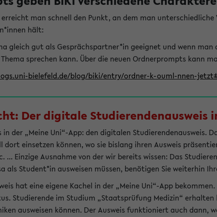
s geben BIKI verschiedene Charaktere 
t erreicht man schnell den Punkt, an dem man unterschiedlich
n*innen hält:
hema gleich gut als Gesprächspartner*in geeignet und wenn man 
 Thema sprechen kann. Über die neuen Ordnerprompts kann man 
logs.uni-bielefeld.de/blog/biki/entry/ordner-k-ouml-nnen-jetz
t: Der digitale Studierendenausweis in
 in der „Meine Uni“-App: den digitalen Studierendenausweis. Dami
ll dort einsetzen können, wo sie bislang ihren Ausweis präsenti
 ... Einzige Ausnahme von der wir bereits wissen: Das Studiere
sa als Student*in ausweisen müssen, benötigen Sie weiterhin Ihr
weis hat eine eigene Kachel in der „Meine Uni“-App bekommen.
tus. Studierende im Studium „Staatsprüfung Medizin“ erhalten h
liniken ausweisen können. Der Ausweis funktioniert auch dann, we