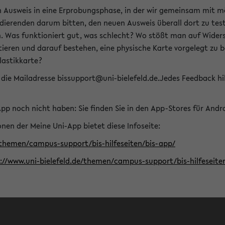
n Ausweis in eine Erprobungsphase, in der wir gemeinsam mit m
dierenden darum bitten, den neuen Ausweis überall dort zu test
n. Was funktioniert gut, was schlecht? Wo stößt man auf Widers
ptieren und darauf bestehen, eine physische Karte vorgelegt z
Plastikkarte?
die Mailadresse bissupport@uni-bielefeld.de.Jedes Feedback hil
-App noch nicht haben: Sie finden Sie in den App-Stores für And
nen der Meine Uni-App bietet diese Infoseite:
/themen/campus-support/bis-hilfeseiten/bis-app/
s://www.uni-bielefeld.de/themen/campus-support/bis-hilfese