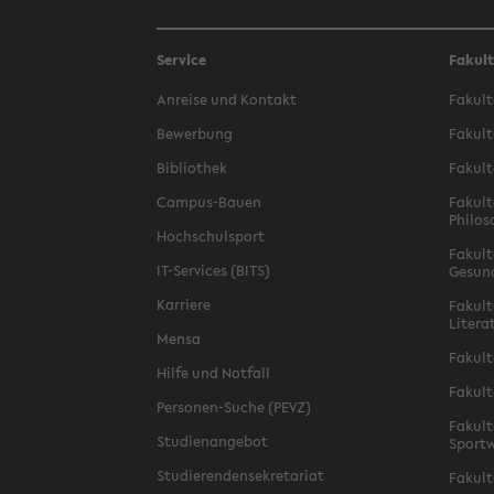
Service
Fakul
Anreise und Kontakt
Fakult
Bewerbung
Fakult
Bibliothek
Fakult
Campus-Bauen
Fakult
Philos
Hochschulsport
Fakult
IT-Services (BITS)
Gesun
Karriere
Fakult
Litera
Mensa
Fakult
Hilfe und Notfall
Fakult
Personen-Suche (PEVZ)
Fakult
Studienangebot
Sportw
Studierendensekretariat
Fakult