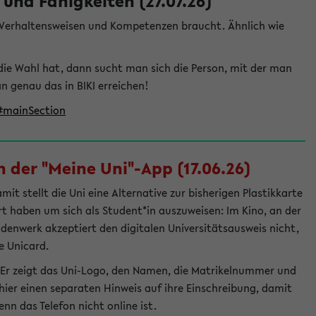
und Fähigkeiten (27.07.26)
e Verhaltensweisen und Kompetenzen braucht. Ähnlich wie
die Wahl hat, dann sucht man sich die Person, mit der man
genau das in BIKI erreichen!
t#mainSection
 der "Meine Uni"-App (17.06.26)
t stellt die Uni eine Alternative zur bisherigen Plastikkarte
ert haben um sich als Student*in auszuweisen: Im Kino, an der
ndenwerk akzeptiert den digitalen Universitätsausweis nicht,
e Unicard.
 Er zeigt das Uni-Logo, den Namen, die Matrikelnummer und
ier einen separaten Hinweis auf ihre Einschreibung, damit
nn das Telefon nicht online ist.