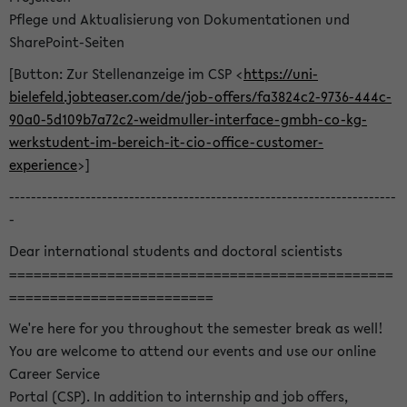
Pflege und Aktualisierung von Dokumentationen und
SharePoint-Seiten
[Button: Zur Stellenanzeige im CSP <
https://uni-
bielefeld.jobteaser.com/de/job-offers/fa3824c2-9736-444c-
90a0-5d109b7a72c2-weidmuller-interface-gmbh-co-kg-
werkstudent-im-bereich-it-cio-office-customer-
experience
>]
-----------------------------------------------------------------------
-
Dear international students and doctoral scientists
===============================================
=========================
We're here for you throughout the semester break as well!
You are welcome to attend our events and use our online
Career Service
Portal (CSP). In addition to internship and job offers,