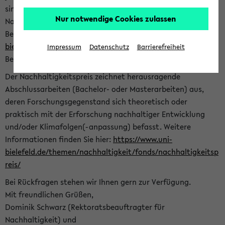
sind herzlich eingeladen sich mit Ihrer Abschlussarbeit beim
Nur notwendige Cookies zulassen
Nachhaltigkeitsbüro zu bewerben. Bitte nutzen Sie für Ihre
Bewerbung dieses Formular<
https://formulare.uni-
bielefeld.de/frontend-server/form/provide/913/
>. Die
Impressum
Datenschutz
Barrierefreiheit
Bewerbungsfrist endet am 30.09.2026.
Der Nachhaltigkeitspreis zeichnet herausragende
Abschlussarbeiten (Bachelor- oder Masterarbeiten) aus,
deren Forschungsgegenstand sich theoretisch oder
praktisch mit der Erforschung nachhaltiger Entwicklung
und/oder Klimafolgen(-anpassung) befasst. Weitere
Informationen finden Sie hier:
https://www.uni-
bielefeld.de/themen/nachhaltigkeit/fonds/nachhaltigkeitsp
reis/
Bei Rückfragen stehen wir Ihnen gern zur Verfügung.
Mit freundlichen Grüßen,
Dominik Schwarz (Rektoratsbeauftragter für
Nachhaltigkeit) und