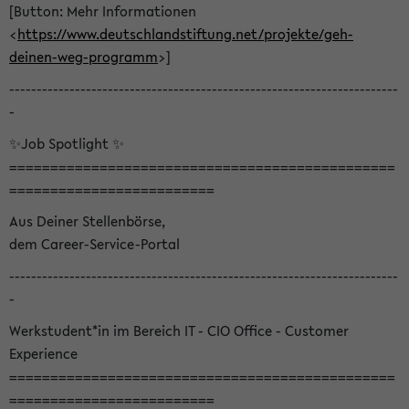
[Button: Mehr Informationen
<
https://www.deutschlandstiftung.net/projekte/geh-
deinen-weg-programm
>]
-----------------------------------------------------------------------
-
✨Job Spotlight ✨
===============================================
=========================
Aus Deiner Stellenbörse,
dem Career-Service-Portal
-----------------------------------------------------------------------
-
Werkstudent*in im Bereich IT - CIO Office - Customer
Experience
===============================================
=========================