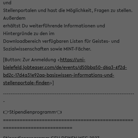
und
Stellenportalen und hast die Möglichkeit, Fragen zu stellen.
Außerdem
erhältst Du weiterführende Informationen und
Hintergründe zu den im
Downloadbereich verfügbaren Listen für Geistes- und
Sozialwissenschaften sowie MINT-Fächer.
[Button: Zur Anmeldung <
https://uni-
bielefeld.jobteaser.com/de/events/d50bba50-d6a3-4f2d-
bd2c-17d4a31e92aa-basiswissen-informations-und-
stellenportale-finden
>]
-----------------------------------------------------------------------
-
👉Stipendienprogramm👈
===============================================
=========================