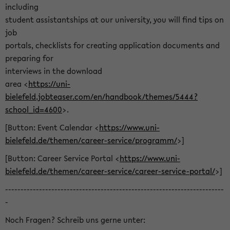
including
student assistantships at our university, you will find tips on
job
portals, checklists for creating application documents and
preparing for
interviews in the download
area <
https://uni-
bielefeld.jobteaser.com/en/handbook/themes/5444?
school_id=4600
>.
[Button: Event Calendar <
https://www.uni-
bielefeld.de/themen/career-service/programm/
>]
[Button: Career Service Portal <
https://www.uni-
bielefeld.de/themen/career-service/career-service-portal/
>]
-----------------------------------------------------------------------
-
Noch Fragen? Schreib uns gerne unter: