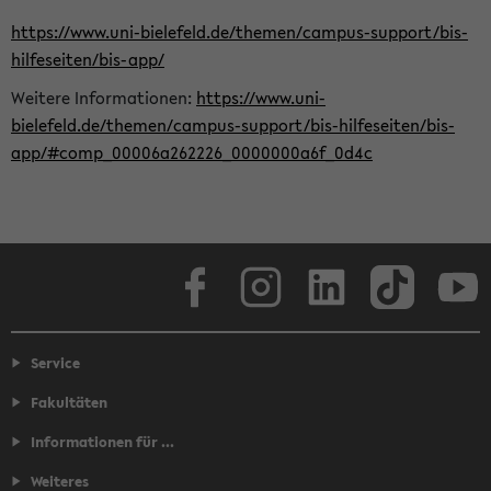
https://www.uni-bielefeld.de/themen/campus-support/bis-
hilfeseiten/bis-app/
Weitere Informationen:
https://www.uni-
bielefeld.de/themen/campus-support/bis-hilfeseiten/bis-
app/#comp_00006a262226_0000000a6f_0d4c
Facebook
Instagram
LinkedIn
TikTok
Youtube
Service
Fakultäten
Informationen für ...
Weiteres