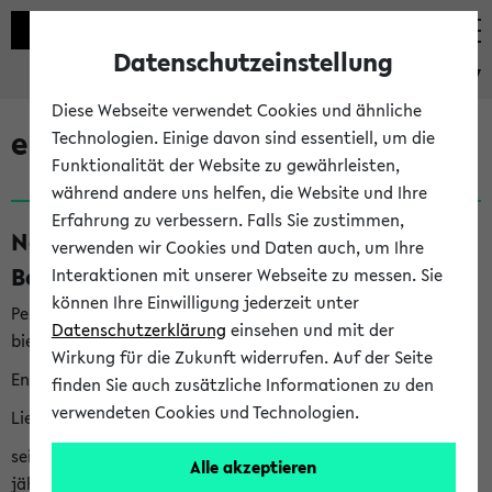
Datenschutzeinstellung
eKVV
Diese Webseite verwendet Cookies und ähnliche
eKVV News
Technologien. Einige davon sind essentiell, um die
Funktionalität der Website zu gewährleisten,
während andere uns helfen, die Website und Ihre
Erfahrung zu verbessern. Falls Sie zustimmen,
Nachhaltigkeitspreis 2026:
verwenden wir Cookies und Daten auch, um Ihre
Bewerbungsphase gestartet (06.08.26)
Interaktionen mit unserer Webseite zu messen. Sie
können Ihre Einwilligung jederzeit unter
Per E-Mail eingestellt von nachhaltigkeitsbuero@uni-
Datenschutzerklärung
einsehen und mit der
bielefeld.de an den Verteiler 'Alle Studierenden':
Wirkung für die Zukunft widerrufen. Auf der Seite
English version below
finden Sie auch zusätzliche Informationen zu den
verwendeten Cookies und Technologien.
Liebe Studierende,
seit 2023 verleiht das Rektorat der Universität Bielefeld
Alle akzeptieren
jährlich den Nachhaltigkeitspreis für Abschlussarbeiten. Sie