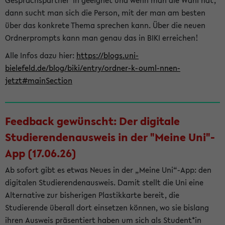
Gesprächspartner*in geeignet und wenn man die Wahl hat,
dann sucht man sich die Person, mit der man am besten
über das konkrete Thema sprechen kann. Über die neuen
Ordnerprompts kann man genau das in BIKI erreichen!
Alle Infos dazu hier:
https://blogs.uni-
bielefeld.de/blog/biki/entry/ordner-k-ouml-nnen-
jetzt#mainSection
Feedback gewünscht: Der digitale
Studierendenausweis in der "Meine Uni"-
App (17.06.26)
Ab sofort gibt es etwas Neues in der „Meine Uni“-App: den
digitalen Studierendenausweis. Damit stellt die Uni eine
Alternative zur bisherigen Plastikkarte bereit, die
Studierende überall dort einsetzen können, wo sie bislang
ihren Ausweis präsentiert haben um sich als Student*in