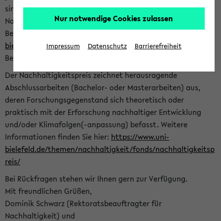
sind herzlich eingeladen sich mit Ihrer Abschlussarbeit beim
Nur notwendige Cookies zulassen
Nachhaltigkeitsbüro zu bewerben. Bitte nutzen Sie für Ihre
Bewerbung dieses Formular<
https://formulare.uni-
bielefeld.de/frontend-server/form/provide/913/
>. Die
Impressum
Datenschutz
Barrierefreiheit
Bewerbungsfrist endet am 30.09.2026.
Der Nachhaltigkeitspreis zeichnet herausragende
Abschlussarbeiten (Bachelor- oder Masterarbeiten) aus,
deren Forschungsgegenstand sich theoretisch oder
praktisch mit der Erforschung nachhaltiger Entwicklung
und/oder Klimafolgen(-anpassung) befasst. Weitere
Informationen finden Sie hier:
https://www.uni-
bielefeld.de/themen/nachhaltigkeit/fonds/nachhaltigkeitsp
reis/
Bei Rückfragen stehen wir Ihnen gern zur Verfügung.
Mit freundlichen Grüßen,
Dominik Schwarz (Rektoratsbeauftragter für
Nachhaltigkeit) und