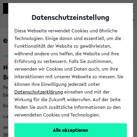
Datenschutzeinstellung
eKVV
Diese Webseite verwendet Cookies und ähnliche
eKVV News
Technologien. Einige davon sind essentiell, um die
Funktionalität der Website zu gewährleisten,
während andere uns helfen, die Website und Ihre
Erfahrung zu verbessern. Falls Sie zustimmen,
Nachhaltigkeitspreis 2026:
verwenden wir Cookies und Daten auch, um Ihre
Bewerbungsphase gestartet (06.08.26)
Interaktionen mit unserer Webseite zu messen. Sie
können Ihre Einwilligung jederzeit unter
Per E-Mail eingestellt von nachhaltigkeitsbuero@uni-
Datenschutzerklärung
einsehen und mit der
bielefeld.de an den Verteiler 'Alle Studierenden':
Wirkung für die Zukunft widerrufen. Auf der Seite
English version below
finden Sie auch zusätzliche Informationen zu den
verwendeten Cookies und Technologien.
Liebe Studierende,
seit 2023 verleiht das Rektorat der Universität Bielefeld
Alle akzeptieren
jährlich den Nachhaltigkeitspreis für Abschlussarbeiten. Sie